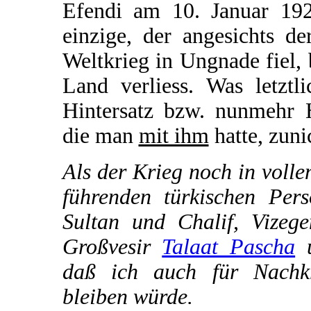
Efendi am 10. Januar 192
einzige, der angesichts d
Weltkrieg in Ungnade fiel, 
Land verliess. Was letztl
Hintersatz bzw. nunmehr H
die man
mit ihm
hatte, zuni
Als der Krieg noch in voll
führenden türkischen Pers
Sultan und Chalif, Vizeg
Großvesir
Talaat Pascha
u
daß ich auch für Nachkri
bleiben würde.