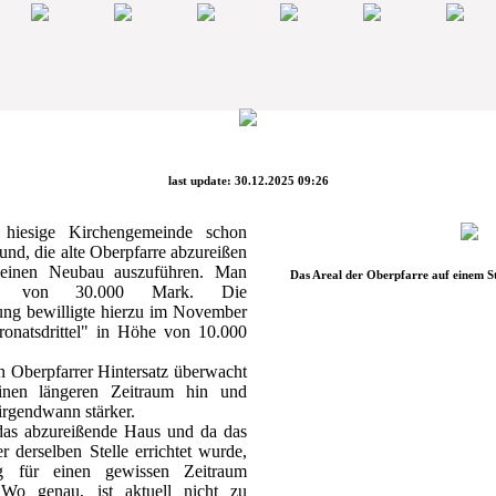
last update: 30.12.2025 09:26
 hiesige Kirchengemeinde schon
nd, die alte Oberpfarre abzureißen
 einen Neubau auszuführen. Man
Das Areal der Oberpfarre auf einem S
en von 30.000 Mark. Die
ung bewilligte hierzu im November
ronatsdrittel" in Höhe von 10.000
 Oberpfarrer Hintersatz überwacht
inen längeren Zeitraum hin und
 irgendwann stärker.
as abzureißende Haus und da das
 derselben Stelle errichtet wurde,
g für einen gewissen Zeitraum
Wo genau, ist aktuell nicht zu