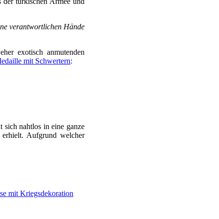
 der türkischen Armee und
ine verantwortlichen Hände
her exotisch anmutenden
edaille mit Schwertern
:
ht sich nahtlos in eine ganze
erhielt. Aufgrund welcher
sse mit Kriegsdekoration