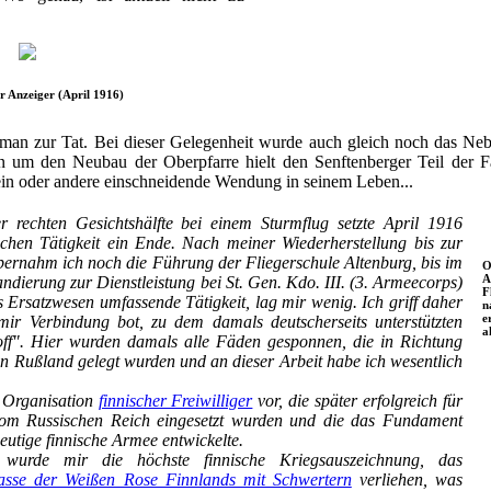
r Anzeiger (April 1916)
 man zur Tat. Bei dieser Gelegenheit wurde auch gleich noch das Neb
n um den Neubau der Oberpfarre hielt den Senftenberger Teil der F
 ein oder andere einschneidende Wendung in seinem Leben...
 rechten Gesichtshälfte bei einem Sturmflug setzte April 1916
ischen Tätigkeit ein Ende. Nach meiner Wiederherstellung bis zur
bernahm ich noch die Führung der Fliegerschule Altenburg, bis im
O
A
ierung zur Dienstleistung bei St. Gen. Kdo. III. (3. Armeecorps)
F
s Ersatzwesen umfassende Tätigkeit, lag mir wenig. Ich griff daher
n
e
mir Verbindung bot, zu dem damals deutscherseits unterstützten
a
ff". Hier wurden damals alle Fäden gesponnen, die in Richtung
n Rußland gelegt wurden und an dieser Arbeit habe ich wesentlich
e Organisation
finnischer Freiwilliger
vor, die später erfolgreich für
vom Russischen Reich eingesetzt wurden und die das Fundament
heutige finnische Armee entwickelte.
wurde mir die höchste finnische Kriegsauszeichnung, das
asse der Weißen Rose Finnlands mit Schwertern
verliehen, was