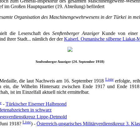
edoch zum General-Inspekteur des gesamten Maschinengewehr-Wesens
f im Großen Hauptquartier (19. Abteilung) befördert
gesamte Organisation des Maschinengewehrwesens in der Türkei in me
ielt die Leserschaft des
Senftenberger Anzeiger
Kunde von einer e
d ihrer Stadt... nämlich der der
Kaiserl. Osmanische silberne Liakat-M
Senftenberger Anzeiger (24. September 1918)
Liste
-Medaille, die laut Nachweis am 16. September 1918
erfolgte, rei
 ein, die Wilhelm Hintersatz zwischen Ende 1917 und Ende 1918 
ah, ist im Einzelfall aktuell nicht ermittelbar.
e
-
Türkischer Eiserner Halbmond
etenabzeichen in schwarz
egsverdienstkreuz Lippe-Detmold
Liste
 Juni 1918?
) -
Österreich-ungarisches Militärverdienstkreuz 3. Kla