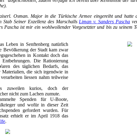
et" abgeschlossen; zudem verfügte ich bereits über Kenntnisse der t
he).
iserl. Osman. Major in die Türkische Armee eingereiht und hatte 
en Stab Seiner Exzellenz des Marschalls
Liman v. Sanders Pascha
ver
s Pascha ist mir ein wohlwollender Vorgesetzter und bis zu seinem T
as Leben in Senftenberg natürlich
ie Bevölkerung der Stadt kam zwar
iegsgeschehen in Kontakt doch das
e Entbehrungen. Die Rationierung
aren des täglichen Bedarfs, das
 Materialien, die sich irgendwie in
verarbeiten liessen nahm teilweise
es zuweilen kurios, doch der
cher nicht zum Lachen zumute.
 sammelte Spenden für U-Boote,
lkrieger und wofür in dieser Zeit
chspenden gefordert wurden. Für
nsatz erhielt er im April 1918 das
lfe
.