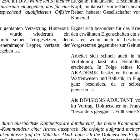
r 254. Inf.Div.)
wurde ich zu meiner
Elegante militärische Erscheinun
nisterium eingegeben, das für eine
Kopf, militärisch vortrefflich bea
prechend qualifizierten Offizier
Reiter, heiterer Gesellschafter v
Kamerad.
geplanten Versetzung Hintersatz'
Eignet sich besonders für das Krie
rium wurde wiederum ein
den erwähnten Eigenschaften ein sel
 durch seinen Vorgesetzten, den
das er, wenn auch in beschei
eralmajor Lepper, verfasst, der
Vorgesetzten gegenüber zur Geltun
geben ist.
Arbeitet sich schnell auch in 
Vorbildung lässt ihn ebenfall
erscheinen. In Folge seines 
AKADEMIE besitzt er Kenntniss
Waffenwesen und Ballistik, in F
ganz besonders, da er se
gewesen ist.
Als DIVISIONS-ADJUTANT vorzü
im Vortrag. Dolmetscher im Fran
"besonders geeignet". Füllt seine St
durch allerhöchste Kabinettsordre durchkreuzt, die meine Kommandi
-Kommandeur einer Armee aussprach. Sie erfolgte aufgrund meiner
kenntnisse (auf der Militchn. Akad. habe ich die Dolmetscher-Prüf