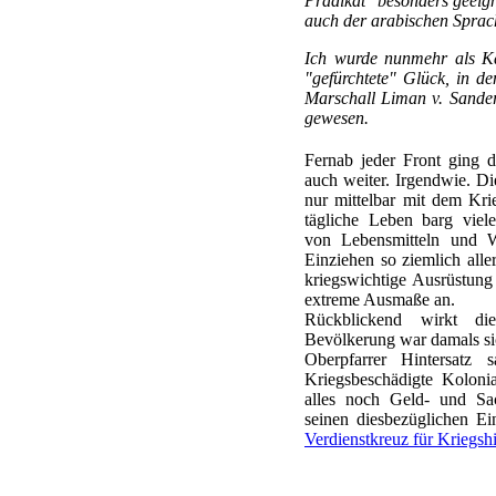
Prädikat "besonders geeign
auch der arabischen Sprac
Ich wurde nunmehr als Ka
"gefürchtete" Glück, in d
Marschall Liman v. Sander
gewesen.
Fernab jeder Front ging d
auch weiter. Irgendwie. D
nur mittelbar mit dem Kr
tägliche Leben barg viel
von Lebensmitteln und W
Einziehen so ziemlich aller
kriegswichtige Ausrüstung 
extreme Ausmaße an.
Rückblickend wirkt di
Bevölkerung war damals si
Oberpfarrer Hintersatz
Kriegsbeschädigte Kolonia
alles noch Geld- und Sa
seinen diesbezüglichen Ei
Verdienstkreuz für Kriegshi