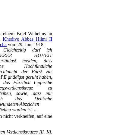
 einem Brief Wilhelms an
n
Khedive Abbas Hilmi II
cha
vom 29. Juni 1918:
. Gleichzeitig darf ich
UERER HOHEIT
tertänigst melden, dass
ine Hochfürstliche
rchlaucht der Fürst zur
PE gnädigst geruht haben,
 das Fürstlich Lippische
iegsverdienstkreuz zu
rleihen, sowie, dass mir
uch das Deutsche
wundeten-Abzeichen
liehen worden ist. ...
 nicht verkneifen, auf eine
n Verdienstkreuzes III. Kl.