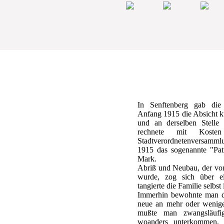
In Senftenberg gab die
Anfang 1915 die Absicht ku
und an derselben Stelle
rechnete mit Kost
Stadtverordnetenversamml
1915 das sogenannte "Pat
Mark.
Abriß und Neubau, der von
wurde, zog sich über e
tangierte die Familie selbst
Immerhin bewohnte man d
neue an mehr oder weniger
mußte man zwangsläufi
woanders unterkommen. 