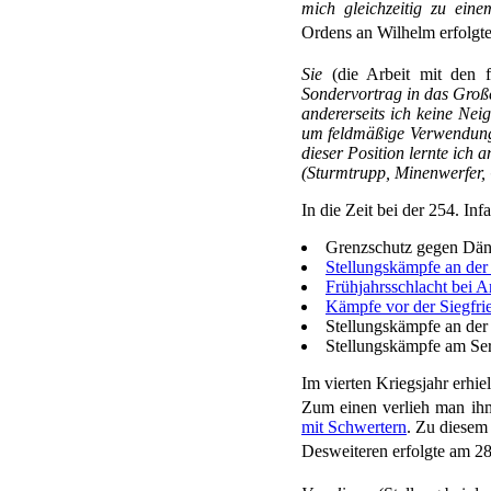
mich gleichzeitig zu ein
Ordens an Wilhelm erfolgt
Sie
(die Arbeit mit den f
Sondervortrag in das Groß
andererseits ich keine Nei
um feldmäßige Verwendung. 
dieser Position lernte ich 
(Sturmtrupp, Minenwerfer, 
In die Zeit bei der 254. In
Grenzschutz gegen Dä
Stellungskämpfe an der
Frühjahrsschlacht bei A
Kämpfe vor der Siegfrie
Stellungskämpfe an der
Stellungskämpfe am Se
Im vierten Kriegsjahr erhi
Zum einen verlieh man ih
mit Schwertern
. Zu diesem
Desweiteren erfolgte am 2