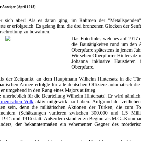
r Anzeiger (April 1918)
 er sich aber! Als es daran ging, im Rahmen der "Metallspenden
rte er erfolgreich. Es gelang ihm, die drei bronzenen Glocken der Sen
rschrottung zu bewahren.
Das Foto links, welches auf 1917 d
die Bautätigkeiten rund um den
Oberpfarre spätestens in jenem Ja
Wir sehen Oberpfarrer Hintersatz 
Johanna inklusive Haustieren
Oberpfarre.
als der Zeitpunkt, an dem Hauptmann Wilhelm Hintersatz in die Tü
nischen Armee erfolgte für alle deutschen Offiziere automatisch die
 er umgehend in den Rang eines Majors aufstieg.
z unerheblich für die Beurteilung Wilhelm Hintersatz'. Er wird nämlich
rmenischen Volk
aktiv mitgewirkt zu haben. Aufgrund der zeitliche
en sein, denn die militärischen Aktionen der Türken, die zum T
eniern (Schätzungen variieren zwischen 300.000 und 1,5 Milli
n 1915 und 1916 statt. Außerdem stand er zu Beginn als M.G.-Komma
nders, der bekanntermaßen ein vehementer Gegner des mörderis