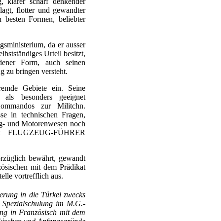
g, klarer scharf denkender
nlagt, flotter und gewandter
on besten Formen, beliebter
gsministerium, da er ausser
bstständiges Urteil besitzt,
dener Form, auch seinen
g zu bringen versteht.
fremde Gebiete ein. Seine
s als besonders geeignet
Kommandos zur Militchn.
e in technischen Fragen,
lug- und Motorenwesen noch
lbst FLUGZEUG-FÜHRER
glich bewährt, gewandt
zösischen mit dem Prädikat
elle vortrefflich aus.
erung in die Türkei zwecks
 Spezialschulung im M.G.-
ung in Französisch mit dem