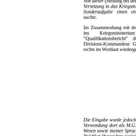
Von dieser
(Stellung bei de
Versetzung in das Kriegsmi
Sonderaufgabe einen ents
suchte.
Im Zusammenhang mit der 
ins Kriegsministe
"Qualifikationsbericht"
Divisions-Kommandeur Gen
rechts im Wortlaut wiederge
Die Eingabe wurde jedoch 
Verwendung dort als M.G.
Wesen sowie meiner Sprach