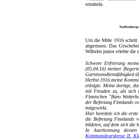
ermitteln.
Senftenberge
Um die Mitte 1916 schritt
abgerissen. Das Geschehe
Wilhelm junior erlebte die
Schwere Erfrierung meiner
(05.04.16) meiner flieger
Garnisonsdienstfähigkeit ü
Herbst 1916 meine Kommand
erfolgte. Meine dortige, da
mit Freuden zu, als sich 
Finnischen "Büro Wetterho
der Befreiung Finnlands vo
mitgewirkt.
Hier bereitete ich die erst
die Befreiung Finnlands 
bildeten, auf dem sich die 
In Anerkennung dessen 
Kommandeurskreuz II. Kl