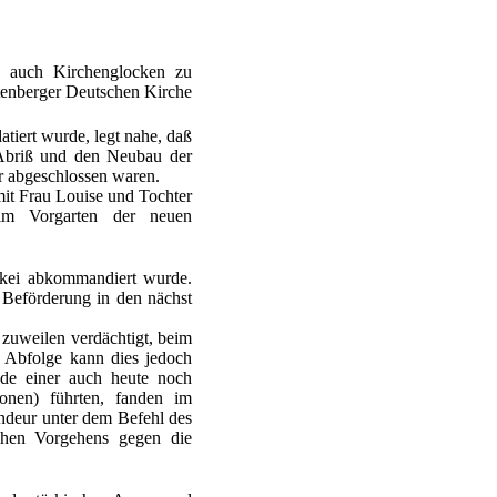
" auch Kirchenglocken zu
ftenberger Deutschen Kirche
atiert wurde, legt nahe, daß
 Abriß und den Neubau der
hr abgeschlossen waren.
mit Frau Louise und Tochter
 im Vorgarten der neuen
rkei abkommandiert wurde.
 Beförderung in den nächst
 zuweilen verdächtigt, beim
n Abfolge kann dies jedoch
ode einer auch heute noch
onen) führten, fanden im
ndeur unter dem Befehl des
chen Vorgehens gegen die