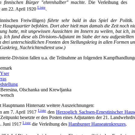
em finnischen Bürger "ehrenhalber" machte.
Die Verleihung des
Liste
e am 22. April 1920
.
innischen Freiwilligen)
führte sehr bald in das Spiel der Politik.
e Hauptquartier befohlen. Dort aber hielt man damals die Zeit noch n
gung hatte, mit ungewissen Aussichten im Innern zu weilen, bat ich, in
Ich fand diese als Divisions-Adjutant im Stabe der neu aufgestellten 2
an drei unterschiedlichen Fronten den Stellungskrieg in allen Formen u
Gaskrieg, Nachrichtendienst usw.)
fanterie-Division fallen u.a. die Teilnahme an folgenden Kampfhandlung
nemark
 Yser
rras
dstellung
 Beresina, Olschanka und Krewljanka
rwetsch
elt Hauptmann Hintersatz weitere Auszeichnungen:
Liste
m am 7. April 1917
den
Herzoglich Sachsen-Ernestinischer Hauso
 Zeitpunkt besetzte er den Posten eines Adjutanten der 21. Landwehrdiv
Liste
8. Juni 1917
die Verleihung des
Hamburger Hanseatenkreuzes
.