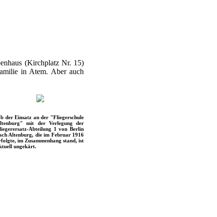
enhaus (Kirchplatz Nr. 15)
amilie in Atem. Aber auch
b der Einsatz an der "Fliegerschule
ltenburg" mit der Verlegung der
liegerersatz-Abteilung 1 von Berlin
ach Altenburg, die im Februar 1916
rfolgte, im Zusammenhang stand, ist
ktuell ungekärt.