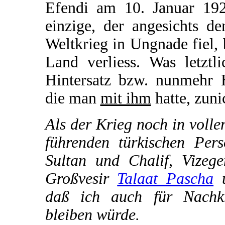
Efendi am 10. Januar 192
einzige, der angesichts d
Weltkrieg in Ungnade fiel, 
Land verliess. Was letztl
Hintersatz bzw. nunmehr H
die man
mit ihm
hatte, zuni
Als der Krieg noch in voll
führenden türkischen Pers
Sultan und Chalif, Vizeg
Großvesir
Talaat Pascha
u
daß ich auch für Nachkri
bleiben würde.