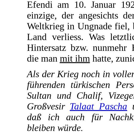
Efendi am 10. Januar 192
einzige, der angesichts d
Weltkrieg in Ungnade fiel, 
Land verliess. Was letztl
Hintersatz bzw. nunmehr H
die man
mit ihm
hatte, zuni
Als der Krieg noch in voll
führenden türkischen Pers
Sultan und Chalif, Vizeg
Großvesir
Talaat Pascha
u
daß ich auch für Nachkri
bleiben würde.