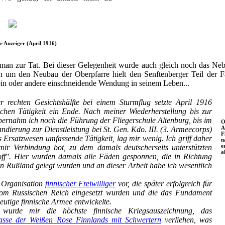
r Anzeiger (April 1916)
 man zur Tat. Bei dieser Gelegenheit wurde auch gleich noch das Neb
n um den Neubau der Oberpfarre hielt den Senftenberger Teil der F
 ein oder andere einschneidende Wendung in seinem Leben...
 rechten Gesichtshälfte bei einem Sturmflug setzte April 1916
ischen Tätigkeit ein Ende. Nach meiner Wiederherstellung bis zur
bernahm ich noch die Führung der Fliegerschule Altenburg, bis im
O
A
ierung zur Dienstleistung bei St. Gen. Kdo. III. (3. Armeecorps)
F
s Ersatzwesen umfassende Tätigkeit, lag mir wenig. Ich griff daher
n
e
mir Verbindung bot, zu dem damals deutscherseits unterstützten
a
ff". Hier wurden damals alle Fäden gesponnen, die in Richtung
n Rußland gelegt wurden und an dieser Arbeit habe ich wesentlich
e Organisation
finnischer Freiwilliger
vor, die später erfolgreich für
vom Russischen Reich eingesetzt wurden und die das Fundament
heutige finnische Armee entwickelte.
wurde mir die höchste finnische Kriegsauszeichnung, das
asse der Weißen Rose Finnlands mit Schwertern
verliehen, was