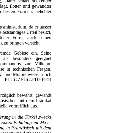
g, klarer scharf denkender
nlagt, flotter und gewandter
on besten Formen, beliebter
gsministerium, da er ausser
bstständiges Urteil besitzt,
dener Form, auch seinen
g zu bringen versteht.
fremde Gebiete ein. Seine
s als besonders geeignet
Kommandos zur Militchn.
e in technischen Fragen,
lug- und Motorenwesen noch
lbst FLUGZEUG-FÜHRER
glich bewährt, gewandt
zösischen mit dem Prädikat
elle vortrefflich aus.
erung in die Türkei zwecks
 Spezialschulung im M.G.-
ung in Französisch mit dem