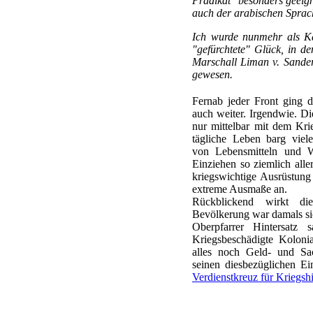
Prädikat "besonders geeign
auch der arabischen Sprac
Ich wurde nunmehr als Ka
"gefürchtete" Glück, in d
Marschall Liman v. Sander
gewesen.
Fernab jeder Front ging d
auch weiter. Irgendwie. D
nur mittelbar mit dem Kr
tägliche Leben barg viel
von Lebensmitteln und W
Einziehen so ziemlich aller
kriegswichtige Ausrüstung 
extreme Ausmaße an.
Rückblickend wirkt di
Bevölkerung war damals si
Oberpfarrer Hintersatz
Kriegsbeschädigte Kolonia
alles noch Geld- und Sa
seinen diesbezüglichen Ei
Verdienstkreuz für Kriegshi