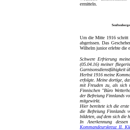
ermitteln.
Senftenberge
Um die Mitte 1916 schritt
abgerissen. Das Geschehe
Wilhelm junior erlebte die
Schwere Erfrierung meiner
(05.04.16) meiner flieger
Garnisonsdienstfähigkeit ü
Herbst 1916 meine Kommand
erfolgte. Meine dortige, da
mit Freuden zu, als sich 
Finnischen "Büro Wetterho
der Befreiung Finnlands vo
mitgewirkt.
Hier bereitete ich die erst
die Befreiung Finnlands 
bildeten, auf dem sich die 
In Anerkennung dessen 
Kommandeurskreuz II. Kl