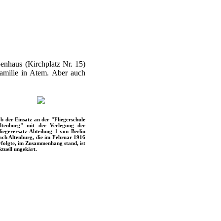
enhaus (Kirchplatz Nr. 15)
amilie in Atem. Aber auch
b der Einsatz an der "Fliegerschule
ltenburg" mit der Verlegung der
liegerersatz-Abteilung 1 von Berlin
ach Altenburg, die im Februar 1916
rfolgte, im Zusammenhang stand, ist
ktuell ungekärt.