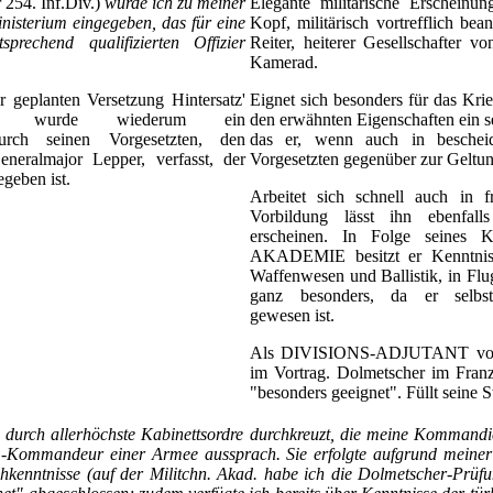
r 254. Inf.Div.)
wurde ich zu meiner
Elegante militärische Erscheinun
nisterium eingegeben, das für eine
Kopf, militärisch vortrefflich bea
prechend qualifizierten Offizier
Reiter, heiterer Gesellschafter v
Kamerad.
geplanten Versetzung Hintersatz'
Eignet sich besonders für das Krie
rium wurde wiederum ein
den erwähnten Eigenschaften ein sel
 durch seinen Vorgesetzten, den
das er, wenn auch in beschei
eralmajor Lepper, verfasst, der
Vorgesetzten gegenüber zur Geltun
geben ist.
Arbeitet sich schnell auch in 
Vorbildung lässt ihn ebenfall
erscheinen. In Folge seines 
AKADEMIE besitzt er Kenntniss
Waffenwesen und Ballistik, in F
ganz besonders, da er se
gewesen ist.
Als DIVISIONS-ADJUTANT vorzü
im Vortrag. Dolmetscher im Fran
"besonders geeignet". Füllt seine St
durch allerhöchste Kabinettsordre durchkreuzt, die meine Kommandi
-Kommandeur einer Armee aussprach. Sie erfolgte aufgrund meiner
kenntnisse (auf der Militchn. Akad. habe ich die Dolmetscher-Prüf