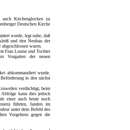
" auch Kirchenglocken zu
ftenberger Deutschen Kirche
atiert wurde, legt nahe, daß
 Abriß und den Neubau der
hr abgeschlossen waren.
mit Frau Louise und Tochter
 im Vorgarten der neuen
rkei abkommandiert wurde.
 Beförderung in den nächst
 zuweilen verdächtigt, beim
n Abfolge kann dies jedoch
ode einer auch heute noch
onen) führten, fanden im
ndeur unter dem Befehl des
chen Vorgehens gegen die