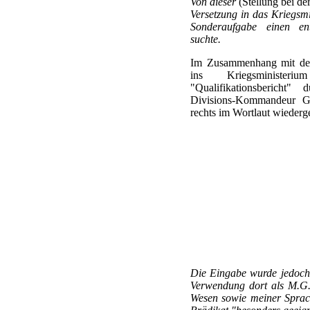
Von dieser
(Stellung bei de
Versetzung in das Kriegsmi
Sonderaufgabe einen ents
suchte.
Im Zusammenhang mit der 
ins Kriegsministe
"Qualifikationsbericht"
Divisions-Kommandeur Gen
rechts im Wortlaut wiederge
Die Eingabe wurde jedoch 
Verwendung dort als M.G.
Wesen sowie meiner Sprach