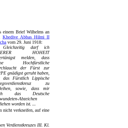
 einem Brief Wilhelms an
n
Khedive Abbas Hilmi II
cha
vom 29. Juni 1918:
. Gleichzeitig darf ich
UERER HOHEIT
tertänigst melden, dass
ine Hochfürstliche
rchlaucht der Fürst zur
PE gnädigst geruht haben,
 das Fürstlich Lippische
iegsverdienstkreuz zu
rleihen, sowie, dass mir
uch das Deutsche
wundeten-Abzeichen
liehen worden ist. ...
 nicht verkneifen, auf eine
n Verdienstkreuzes III. Kl.