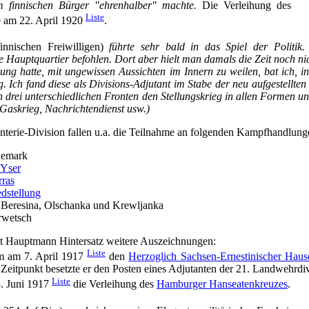
em finnischen Bürger "ehrenhalber" machte.
Die Verleihung des
Liste
e am 22. April 1920
.
innischen Freiwilligen)
führte sehr bald in das Spiel der Politik.
e Hauptquartier befohlen. Dort aber hielt man damals die Zeit noch n
gung hatte, mit ungewissen Aussichten im Innern zu weilen, bat ich, in
Ich fand diese als Divisions-Adjutant im Stabe der neu aufgestellten 2
an drei unterschiedlichen Fronten den Stellungskrieg in allen Formen u
Gaskrieg, Nachrichtendienst usw.)
fanterie-Division fallen u.a. die Teilnahme an folgenden Kampfhandlung
nemark
 Yser
rras
dstellung
 Beresina, Olschanka und Krewljanka
rwetsch
elt Hauptmann Hintersatz weitere Auszeichnungen:
Liste
m am 7. April 1917
den
Herzoglich Sachsen-Ernestinischer Hauso
 Zeitpunkt besetzte er den Posten eines Adjutanten der 21. Landwehrdiv
Liste
8. Juni 1917
die Verleihung des
Hamburger Hanseatenkreuzes
.