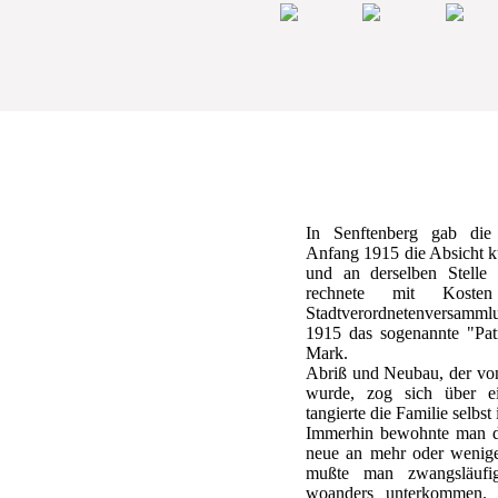
In Senftenberg gab die
Anfang 1915 die Absicht ku
und an derselben Stelle
rechnete mit Kost
Stadtverordnetenversamml
1915 das sogenannte "Pat
Mark.
Abriß und Neubau, der von
wurde, zog sich über e
tangierte die Familie selbst
Immerhin bewohnte man d
neue an mehr oder weniger
mußte man zwangsläufi
woanders unterkommen. 