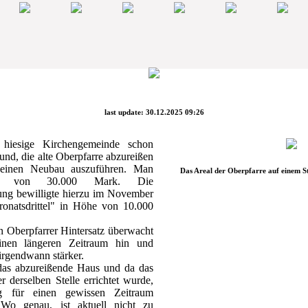
last update: 30.12.2025 09:26
 hiesige Kirchengemeinde schon
nd, die alte Oberpfarre abzureißen
 einen Neubau auszuführen. Man
Das Areal der Oberpfarre auf einem S
en von 30.000 Mark. Die
ung bewilligte hierzu im November
ronatsdrittel" in Höhe von 10.000
 Oberpfarrer Hintersatz überwacht
inen längeren Zeitraum hin und
 irgendwann stärker.
as abzureißende Haus und da das
 derselben Stelle errichtet wurde,
g für einen gewissen Zeitraum
Wo genau, ist aktuell nicht zu