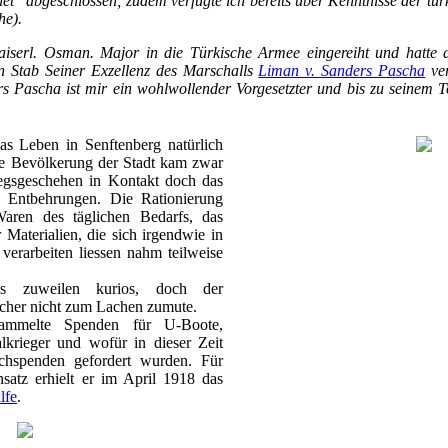
et" abgeschlossen; zudem verfügte ich bereits über Kenntnisse der t
he).
iserl. Osman. Major in die Türkische Armee eingereiht und hatte 
en Stab Seiner Exzellenz des Marschalls
Liman v. Sanders Pascha
ver
s Pascha ist mir ein wohlwollender Vorgesetzter und bis zu seinem T
as Leben in Senftenberg natürlich
ie Bevölkerung der Stadt kam zwar
iegsgeschehen in Kontakt doch das
e Entbehrungen. Die Rationierung
aren des täglichen Bedarfs, das
 Materialien, die sich irgendwie in
verarbeiten liessen nahm teilweise
es zuweilen kurios, doch der
cher nicht zum Lachen zumute.
 sammelte Spenden für U-Boote,
lkrieger und wofür in dieser Zeit
chspenden gefordert wurden. Für
nsatz erhielt er im April 1918 das
lfe
.