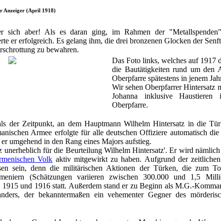
r Anzeiger (April 1918)
 er sich aber! Als es daran ging, im Rahmen der "Metallspenden
rte er erfolgreich. Es gelang ihm, die drei bronzenen Glocken der Sen
rschrottung zu bewahren.
Das Foto links, welches auf 1917 d
die Bautätigkeiten rund um den
Oberpfarre spätestens in jenem Ja
Wir sehen Oberpfarrer Hintersatz 
Johanna inklusive Haustieren
Oberpfarre.
als der Zeitpunkt, an dem Hauptmann Wilhelm Hintersatz in die Tü
nischen Armee erfolgte für alle deutschen Offiziere automatisch die
 er umgehend in den Rang eines Majors aufstieg.
z unerheblich für die Beurteilung Wilhelm Hintersatz'. Er wird nämlich
rmenischen Volk
aktiv mitgewirkt zu haben. Aufgrund der zeitliche
en sein, denn die militärischen Aktionen der Türken, die zum T
eniern (Schätzungen variieren zwischen 300.000 und 1,5 Milli
n 1915 und 1916 statt. Außerdem stand er zu Beginn als M.G.-Komma
nders, der bekanntermaßen ein vehementer Gegner des mörderis