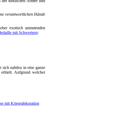
 der türkischen Armee und
ine verantwortlichen Hände
her exotisch anmutenden
edaille mit Schwertern
:
ht sich nahtlos in eine ganze
erhielt. Aufgrund welcher
sse mit Kriegsdekoration