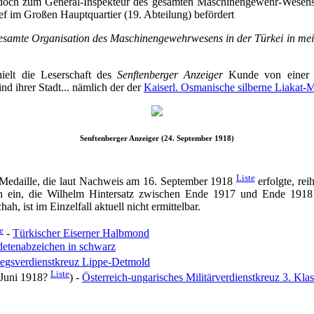
edoch zum General-Inspekteur des gesamten Maschinengewehr-Wesens
f im Großen Hauptquartier (19. Abteilung) befördert
gesamte Organisation des Maschinengewehrwesens in der Türkei in me
ielt die Leserschaft des
Senftenberger Anzeiger
Kunde von einer e
d ihrer Stadt... nämlich der der
Kaiserl. Osmanische silberne Liakat-M
Senftenberger Anzeiger (24. September 1918)
Liste
-Medaille, die laut Nachweis am 16. September 1918
erfolgte, rei
 ein, die Wilhelm Hintersatz zwischen Ende 1917 und Ende 1918 
ah, ist im Einzelfall aktuell nicht ermittelbar.
e
-
Türkischer Eiserner Halbmond
etenabzeichen in schwarz
egsverdienstkreuz Lippe-Detmold
Liste
 Juni 1918?
) -
Österreich-ungarisches Militärverdienstkreuz 3. Kla