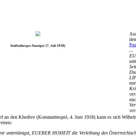
Aus
de
Pas
Senftenberger Anzeiger (7. Juli 1918)
..
E
un
Se
Du
LIP
mir
Kr
ve
a
Ver
ver
f an den Khedive (Konstantinopel, 4. Juni 1918) kann es sich Wilhelm
eisen:
h mir untertänigst, EUERER HOHEIT die Verleihung des Österreichische