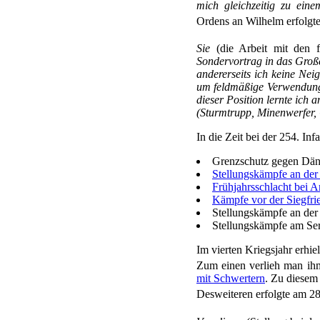
mich gleichzeitig zu ein
Ordens an Wilhelm erfolgt
Sie
(die Arbeit mit den f
Sondervortrag in das Groß
andererseits ich keine Nei
um feldmäßige Verwendung. 
dieser Position lernte ich 
(Sturmtrupp, Minenwerfer, 
In die Zeit bei der 254. In
Grenzschutz gegen Dä
Stellungskämpfe an der
Frühjahrsschlacht bei A
Kämpfe vor der Siegfrie
Stellungskämpfe an der
Stellungskämpfe am Se
Im vierten Kriegsjahr erhi
Zum einen verlieh man ih
mit Schwertern
. Zu diesem
Desweiteren erfolgte am 2