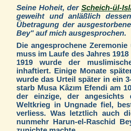
Seine Hoheit, der
Scheich-ül-Is
geweiht und anläßlich dessen
Übetragung der ausgestorbenen
Bey" auf mich ausgesprochen.
Die angesprochene Zeremonie 
muss im Laufe des Jahres 1918
1919 wurde der muslimisch
inhaftiert. Einige Monate späte
wurde das Urteil später in ein 
starb Musa Kâzım Efendi am 10.
der einzige, der angesichts
Weltkrieg in Ungnade fiel, bes
verliess. Was letztlich auch d
nunmehr Harun-el-Raschid Be
zunichte machte...