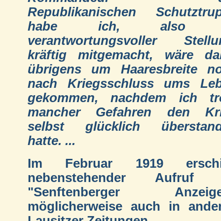
Republikanischen Schutztru
habe ich, also 
verantwortungsvoller Stellu
kräftig mitgemacht, wäre da
übrigens um Haaresbreite n
nach Kriegsschluss ums Le
gekommen, nachdem ich tr
mancher Gefahren den Kr
selbst glücklich überstan
hatte. ...
Im Februar 1919 erschi
nebenstehender Aufruf 
"Senftenberger Anzeiger
möglicherweise auch in ande
Lausitzer Zeitungen.