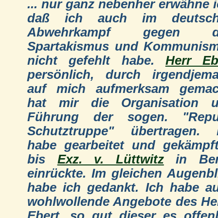
... nur ganz nebenher erwähne i
daß ich auch im deutsch
Abwehrkampf gegen d
Spartakismus und Kommunis
nicht gefehlt habe.
Herr Eb
persönlich, durch irgendjem
auf mich aufmerksam gemac
hat mir die Organisation 
Führung der sogen. "Repu
Schutztruppe" übertragen. 
habe gearbeitet und gekämpft
bis
Exz. v. Lüttwitz
in Ber
einrückte. Im gleichen Augenbl
habe ich gedankt. Ich habe a
wohlwollende Angebote des He
Ebert, so gut dieser es offen