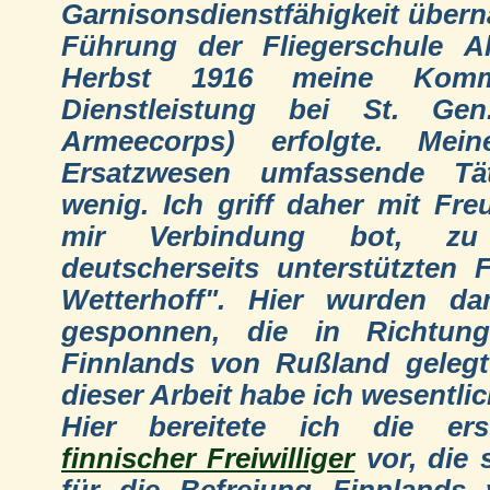
Garnisonsdienstfähigkeit über
Führung der Fliegerschule A
Herbst 1916 meine Komm
Dienstleistung bei St. Gen
Armeecorps) erfolgte. Mein
Ersatzwesen umfassende Tät
wenig. Ich griff daher mit Fre
mir Verbindung bot, z
deutscherseits unterstützten 
Wetterhoff". Hier wurden da
gesponnen, die in Richtung
Finnlands von Rußland geleg
dieser Arbeit habe ich wesentlic
Hier bereitete ich die ers
finnischer Freiwilliger
vor, die 
für die Befreiung Finnlands