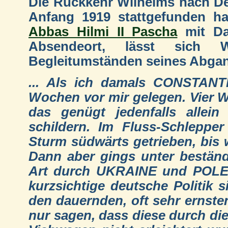
Die Rückkehr Wilhelms nach D
Anfang 1919 stattgefunden h
Abbas Hilmi II Pascha
mit Da
Absendeort, lässt sich 
Begleitumständen seines Abgan
... Als ich damals CONSTANTI
Wochen vor mir gelegen. Vier 
das genügt jedenfalls allein
schildern. Im Fluss-Schleppe
Sturm südwärts getrieben, bis 
Dann aber gings unter beständ
Art durch UKRAINE und POLEN,
kurzsichtige deutsche Politik 
den dauernden, oft sehr ernsten
nur sagen, dass diese durch die