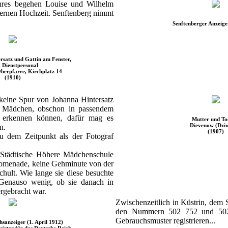
hres begehen Louise und Wilhelm
lbernen Hochzeit. Senftenberg nimmt
Senftenberger Anzeige
rsatz und Gattin am Fenster,
t Dienstpersonal
berpfarre, Kirchplatz 14
(1910)
keine Spur von Johanna Hintersatz
te Mädchen, obschon in passendem
 erkennen können, dafür mag es
Mutter und To
Dievenow (Dzi
n.
(1907)
u dem Zeitpunkt als der Fotograf
Städtische Höhere Mädchenschule
romenade, keine Gehminute von der
chult. Wie lange sie diese besuchte
. Genauso wenig, ob sie danach in
ergebracht war.
Zwischenzeitlich in Küstrin, dem 
den Nummern 502 752 und 502 
Gebrauchsmuster registrieren...
hsanzeiger (1. April 1912)
gister für das Deutsche Reich