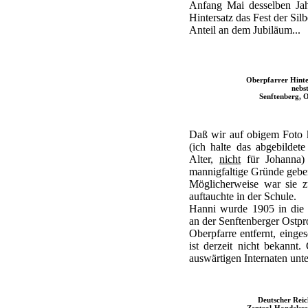
Anfang Mai desselben Ja
Hintersatz das Fest der Si
Anteil an dem Jubiläum...
Oberpfarrer Hinte
nebs
Senftenberg, O
Daß wir auf obigem Foto 
(ich halte das abgebilde
Alter,
nicht
für Johanna)
mannigfaltige Gründe gebe
Möglicherweise war sie z
auftauchte in der Schule.
Hanni wurde 1905 in die 
an der Senftenberger Ostp
Oberpfarre entfernt, einges
ist derzeit nicht bekannt
auswärtigen Internaten unt
Deutscher Reic
Zentral-Handelsre