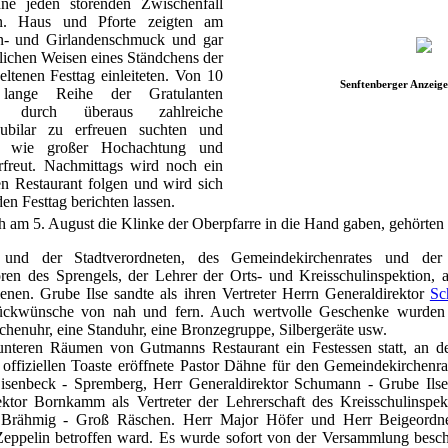
hne jeden störenden Zwischenfall
en. Haus und Pforte zeigten am
n- und Girlandenschmuck und gar
rlichen Weisen eines Ständchens der
eltenen Festtag einleiteten. Von 10
Senftenberger Anzeige
ange Reihe der Gratulanten
e durch überaus zahlreiche
ubilar zu erfreuen suchten und
n, wie großer Hochachtung und
rfreut. Nachmittags wird noch ein
n Restaurant folgen und wird sich
den Festtag berichten lassen.
h am 5. August die Klinke der Oberpfarre in die Hand gaben, gehörten .
s und der Stadtverordneten, des Gemeindekirchenrates und der
oren des Sprengels, der Lehrer der Orts- und Kreisschulinspektion,
enen. Grube Ilse sandte als ihren Vertreter Herrn Generaldirektor
Sc
ückwünsche von nah und fern. Auch wertvolle Geschenke wurden de
henuhr, eine Standuhr, eine Bronzegruppe, Silbergeräte usw.
unteren Räumen von Gutmanns Restaurant ein Festessen statt, an 
 offiziellen Toaste eröffnete Pastor Dähne für den Gemeindekirchenra
isenbeck - Spremberg, Herr Generaldirektor Schumann - Grube Ilse, 
Rektor Bornkamm als Vertreter der Lehrerschaft des Kreisschulinspek
Brähmig - Groß Räschen. Herr Major Höfer und Herr Beigeordnet
eppelin betroffen ward. Es wurde sofort von der Versammlung besch