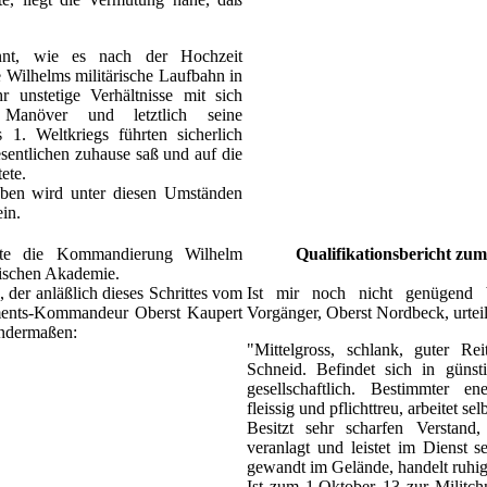
nnt, wie es nach der Hochzeit
e Wilhelms militärische Laufbahn in
r unstetige Verhältnisse mit sich
, Manöver und letztlich seine
. Weltkriegs führten sicherlich
sentlichen zuhause saß und auf die
ete.
eben wird unter diesen Umständen
in.
gte die Kommandierung Wilhelm
Qualifikationsbericht zu
hnischen Akademie.
, der anläßlich dieses Schrittes vom
Ist mir noch nicht genügend 
ments-Kommandeur Oberst Kaupert
Vorgänger, Oberst Nordbeck, urteilt
gendermaßen:
"Mittelgross, schlank, guter Re
Schneid. Befindet sich in günst
gesellschaftlich. Bestimmter en
fleissig und pflichttreu, arbeitet se
Besitzt sehr scharfen Verstand, 
veranlagt und leistet im Dienst s
gewandt im Gelände, handelt ruhig
Ist zum 1.Oktober 13 zur Milit