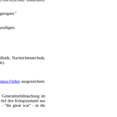
geeignet."
zuzufügen.
istik, Nachrichtentechnik,
e).
islaus-Orden
ausgezeichnet.
e Generalmobilmachung im
 rief den Kriegszustand aus
 - "the great war" - in die