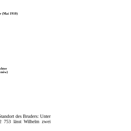
r (Mai 1910)
chter
wnów)
Standort des Bruders: Unter
753 lässt Wilhelm zwei