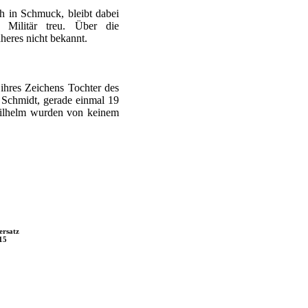
h in Schmuck, bleibt dabei
 Militär treu. Über die
äheres nicht bekannt.
 ihres Zeichens Tochter des
l Schmidt, gerade einmal 19
 Wilhelm wurden von keinem
ersatz
15