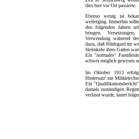
dies hier vor Ort passierte.
Ebenso wenig ist beka
weiterging. Immerhin sollt
den folgenden Jahren seh
bringen. Versetzungen
Verwendung während des 1
dazu, daß Hildegard im we
Heimkehr ihres Gatten wart
Ein "normales" Familienl
schwer möglich gewesen se
Im Oktober 1913 erfol
Hintersatz' zur Militärtec
Ein "Qualifikationsbericht"
damals zuständigen Regi
verfasst wurde, lautet fol