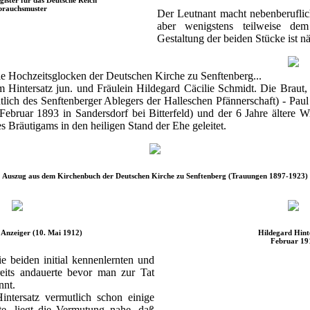
rauchsmuster
Der Leutnant macht nebenberuflic
aber wenigstens teilweise dem
Gestaltung der beiden Stücke ist n
e Hochzeitsglocken der Deutschen Kirche zu Senftenberg...
 Hintersatz jun. und Fräulein Hildegard Cäcilie Schmidt. Die Braut,
lich des Senftenberger Ablegers der Halleschen Pfännerschaft) - Pau
 Februar 1893 in Sandersdorf bei Bitterfeld) und der 6 Jahre ältere
s Bräutigams in den heiligen Stand der Ehe geleitet.
Auszug aus dem Kirchenbuch der Deutschen Kirche zu Senftenberg (Trauungen 1897-1923)
 Anzeiger (10. Mai 1912)
Hildegard Hint
Februar 19
 beiden initial kennenlernten und
reits andauerte bevor man zur Tat
nnt.
intersatz vermutlich schon einige
te, liegt die Vermutung nahe, daß