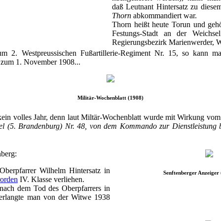
daß Leutnant Hintersatz zu diese
Thorn
abkommandiert war.
Thorn heißt heute Torun und gehö
Festungs-Stadt an der Weichse
Regierungsbezirk Marienwerder, W
 2. Westpreussischen Fußartillerie-Regiment Nr. 15, so kann ma
s zum 1. November 1908...
Militär-Wochenblatt (1908)
 kein volles Jahr, denn laut Miltär-Wochenblatt wurde mit Wirkung vom
gel (5. Brandenburg) Nr. 48, von dem Kommando zur Dienstleistung 
nberg:
berpfarrer Wilhelm Hintersatz in
Senftenberger Anzeiger
rorden
IV. Klasse verliehen.
ach dem Tod des Oberpfarrers in
 verlangte man von der Witwe 1938