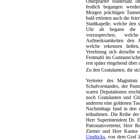
Oberpfarrer Hintersatz o
festlich begangen werd
Morgen prächtigen Tanne
bald ertönten auch die feie
Stadtkapelle, welche den s
Uhr ab begann die l
vorzusprechen, welch
Aufmerksamkeiten den J
welche erkennen ließe
Verehrung sich derselbe e
Festmahl im Gutmann'sche
erst später eingehend über 
Zu den Gratulanten, die sic
Vertreter des Magistrat
Schulvorstandes, der Past
waren Deputationen erschi
noch Gratulanten und Gl
anderem eine goldenen Tasc
Nachmittags fand in den 
teilnahmen. Die Reihe der
Herr Superintendent Dr. E
Patronatsvertreter, Herr 
Ziemer und Herr Kantor 
Unglücks
, von dem Graf Z