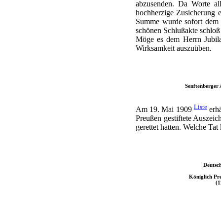
abzusenden. Da Worte all
hochherzige Zusicherung e
Summe wurde sofort dem Gr
schönen Schlußakte schloß 
Möge es dem Herrn Jubilar
Wirksamkeit auszuüben.
Senftenberger 
Liste
Am 19. Mai 1909
erhä
Preußen gestiftete Auszei
gerettet hatten. Welche Tat
Deutsch
Königlich Pre
(1