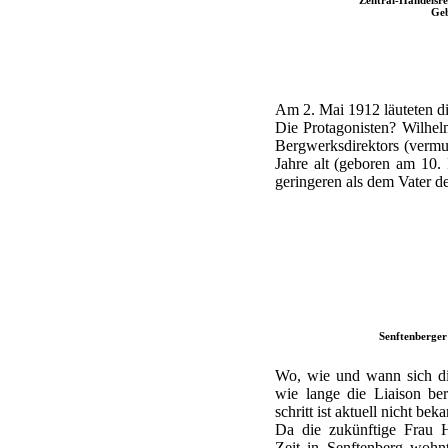
Geb
Am 2. Mai 1912 läuteten di
Die Protagonisten? Wilhelm
Bergwerksdirektors (vermut
Jahre alt (geboren am 10.
geringeren als dem Vater de
Senftenberger
Wo, wie und wann sich die
wie lange die Liaison be
schritt ist aktuell nicht beka
Da die zukünftige Frau H
Zeit in Senftenberg wohn