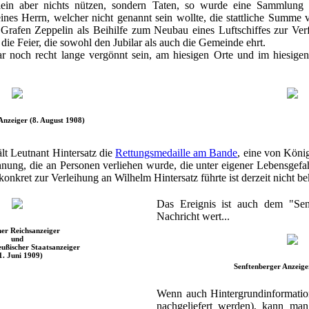
ein aber nichts nützen, sondern Taten, so wurde eine Sammlung ve
ines Herrn, welcher nicht genannt sein wollte, die stattliche Summe
afen Zeppelin als Beihilfe zum Neubau eines Luftschiffes zur Verf
die Feier, die sowohl den Jubilar als auch die Gemeinde ehrt.
 noch recht lange vergönnt sein, am hiesigen Orte und im hiesigen
Anzeiger (8. August 1908)
lt Leutnant Hintersatz die
Rettungsmedaille am Bande
, eine von König
chnung, die an Personen verliehen wurde, die unter eigener Lebensgef
 konkret zur Verleihung an Wilhelm Hintersatz führte ist derzeit nicht be
Das Ereignis ist auch dem "Sen
Nachricht wert...
er Reichsanzeiger
und
ußischer Staatsanzeiger
1. Juni 1909)
Senftenberger Anzeige
Wenn auch Hintergrundinformatio
nachgeliefert werden), kann ma