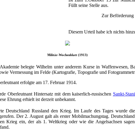
Füllt seine Stelle aus.
Zur Beförderung 
Diesem Urteil habe ich nichts hin
Militär-Wochenblatt (1913)
 Akademie belegte Wilhelm unter anderem Kurse in Waffenwesen, Ball
wie Vermessung im Felde (Kartografie, Topografie und Fotogrammetri
rleutnant erfolgte am 17. Februar 1914.
de Oberleutnant Hintersatz mit dem kaiserlich-russischen
Sankt-Stan
ese Ehrung erhielt ist derzeit unbekannt.
rte Deutschland Russland den Krieg. Im Laufe des Tages wurde di
erufen. Der 2. August galt als erster Mobilmachungstag. Deutschland
nen Krieg ein, der als 1. Weltkrieg oder wie die Angelsachsen sagen
fand.