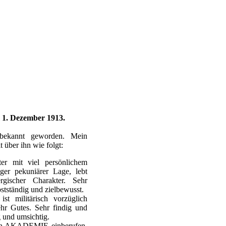
m 1. Dezember 1913.
bekannt geworden. Mein
 über ihn wie folgt:
iter mit viel persönlichem
iger pekuniärer Lage, lebt
ergischer Charakter. Sehr
lbstständig und zielbewusst.
ist militärisch vorzüglich
ehr Gutes. Sehr findig und
 und umsichtig.
chn.AKADEMIE einberufen.