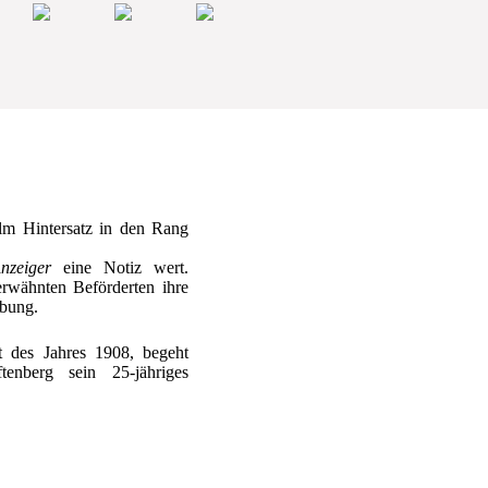
lm Hintersatz in den Rang
nzeiger
eine Notiz wert.
erwähnten Beförderten ihre
bung.
t des Jahres 1908, begeht
tenberg sein 25-jähriges