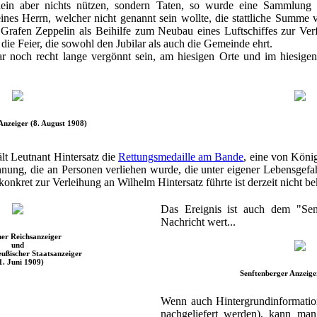
ein aber nichts nützen, sondern Taten, so wurde eine Sammlung ve
ines Herrn, welcher nicht genannt sein wollte, die stattliche Summe
afen Zeppelin als Beihilfe zum Neubau eines Luftschiffes zur Verf
die Feier, die sowohl den Jubilar als auch die Gemeinde ehrt.
 noch recht lange vergönnt sein, am hiesigen Orte und im hiesigen
Anzeiger (8. August 1908)
lt Leutnant Hintersatz die
Rettungsmedaille am Bande
, eine von König
chnung, die an Personen verliehen wurde, die unter eigener Lebensgef
 konkret zur Verleihung an Wilhelm Hintersatz führte ist derzeit nicht be
Das Ereignis ist auch dem "Sen
Nachricht wert...
er Reichsanzeiger
und
ußischer Staatsanzeiger
1. Juni 1909)
Senftenberger Anzeige
Wenn auch Hintergrundinformatio
nachgeliefert werden), kann ma