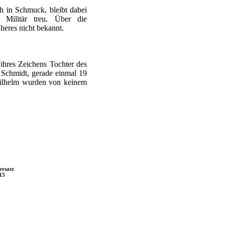
h in Schmuck, bleibt dabei
 Militär treu. Über die
äheres nicht bekannt.
 ihres Zeichens Tochter des
l Schmidt, gerade einmal 19
 Wilhelm wurden von keinem
ersatz
15