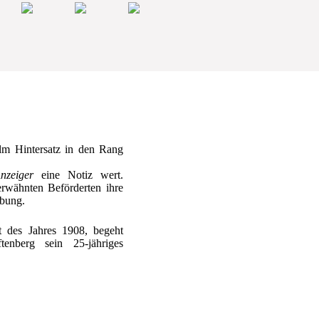
lm Hintersatz in den Rang
nzeiger
eine Notiz wert.
erwähnten Beförderten ihre
bung.
t des Jahres 1908, begeht
tenberg sein 25-jähriges