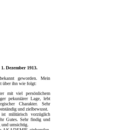
m 1. Dezember 1913.
bekannt geworden. Mein
 über ihn wie folgt:
iter mit viel persönlichem
iger pekuniärer Lage, lebt
ergischer Charakter. Sehr
lbstständig und zielbewusst.
ist militärisch vorzüglich
ehr Gutes. Sehr findig und
 und umsichtig.
chn.AKADEMIE einberufen.