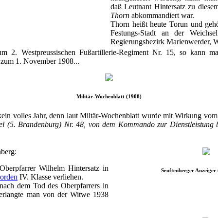
daß Leutnant Hintersatz zu diese
Thorn
abkommandiert war.
Thorn heißt heute Torun und gehö
Festungs-Stadt an der Weichse
Regierungsbezirk Marienwerder, W
 2. Westpreussischen Fußartillerie-Regiment Nr. 15, so kann ma
s zum 1. November 1908...
Militär-Wochenblatt (1908)
 kein volles Jahr, denn laut Miltär-Wochenblatt wurde mit Wirkung vom
gel (5. Brandenburg) Nr. 48, von dem Kommando zur Dienstleistung 
nberg:
berpfarrer Wilhelm Hintersatz in
Senftenberger Anzeiger
rorden
IV. Klasse verliehen.
ach dem Tod des Oberpfarrers in
 verlangte man von der Witwe 1938