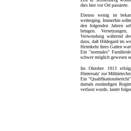
dies hier vor Ort passierte.
Ebenso wenig ist beka
weiterging. Immerhin sollt
den folgenden Jahren seh
bringen. Versetzungen
Verwendung während des 1
dazu, daß Hildegard im we
Heimkehr ihres Gatten wart
Ein "normales" Familienl
schwer möglich gewesen se
Im Oktober 1913 erfol
Hintersatz' zur Militärtec
Ein "Qualifikationsbericht"
damals zuständigen Regi
verfasst wurde, lautet fol