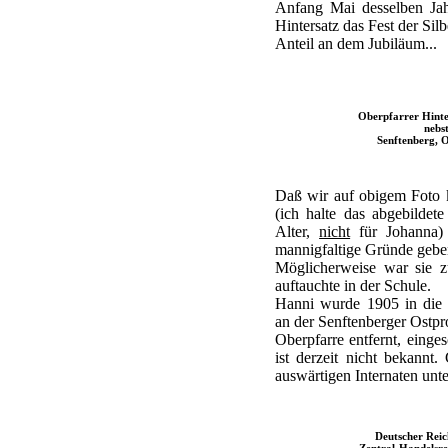
Anfang Mai desselben Ja
Hintersatz das Fest der Si
Anteil an dem Jubiläum...
Oberpfarrer Hinte
nebs
Senftenberg, O
Daß wir auf obigem Foto 
(ich halte das abgebilde
Alter,
nicht
für Johanna)
mannigfaltige Gründe gebe
Möglicherweise war sie z
auftauchte in der Schule.
Hanni wurde 1905 in die 
an der Senftenberger Ostp
Oberpfarre entfernt, einges
ist derzeit nicht bekannt
auswärtigen Internaten unt
Deutscher Reic
Zentral-Handelsre