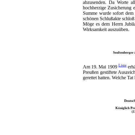
abzusenden. Da Worte all
hochherzige Zusicherung e
Summe wurde sofort dem Gr
schönen Schlußakte schloß 
Möge es dem Herrn Jubilar
Wirksamkeit auszuüben.
Senftenberger 
Liste
Am 19. Mai 1909
erhä
Preußen gestiftete Auszei
gerettet hatten. Welche Tat
Deutsch
Königlich Pre
(1