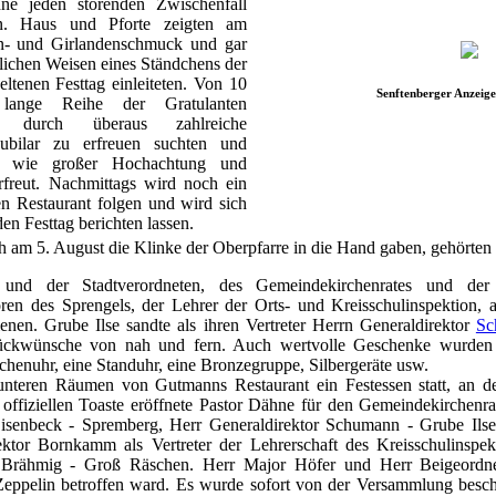
hne jeden störenden Zwischenfall
en. Haus und Pforte zeigten am
n- und Girlandenschmuck und gar
rlichen Weisen eines Ständchens der
eltenen Festtag einleiteten. Von 10
Senftenberger Anzeige
ange Reihe der Gratulanten
e durch überaus zahlreiche
ubilar zu erfreuen suchten und
n, wie großer Hochachtung und
rfreut. Nachmittags wird noch ein
n Restaurant folgen und wird sich
den Festtag berichten lassen.
h am 5. August die Klinke der Oberpfarre in die Hand gaben, gehörten .
s und der Stadtverordneten, des Gemeindekirchenrates und der
oren des Sprengels, der Lehrer der Orts- und Kreisschulinspektion,
enen. Grube Ilse sandte als ihren Vertreter Herrn Generaldirektor
Sc
ückwünsche von nah und fern. Auch wertvolle Geschenke wurden de
henuhr, eine Standuhr, eine Bronzegruppe, Silbergeräte usw.
unteren Räumen von Gutmanns Restaurant ein Festessen statt, an 
 offiziellen Toaste eröffnete Pastor Dähne für den Gemeindekirchenra
isenbeck - Spremberg, Herr Generaldirektor Schumann - Grube Ilse, 
Rektor Bornkamm als Vertreter der Lehrerschaft des Kreisschulinspek
Brähmig - Groß Räschen. Herr Major Höfer und Herr Beigeordnet
eppelin betroffen ward. Es wurde sofort von der Versammlung besch