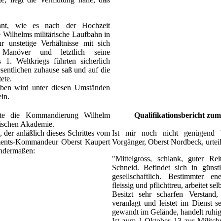
nnt, wie es nach der Hochzeit
e Wilhelms militärische Laufbahn in
r unstetige Verhältnisse mit sich
, Manöver und letztlich seine
. Weltkriegs führten sicherlich
sentlichen zuhause saß und auf die
ete.
eben wird unter diesen Umständen
in.
gte die Kommandierung Wilhelm
Qualifikationsbericht zu
hnischen Akademie.
, der anläßlich dieses Schrittes vom
Ist mir noch nicht genügend 
ments-Kommandeur Oberst Kaupert
Vorgänger, Oberst Nordbeck, urteilt
gendermaßen:
"Mittelgross, schlank, guter Re
Schneid. Befindet sich in günst
gesellschaftlich. Bestimmter en
fleissig und pflichttreu, arbeitet se
Besitzt sehr scharfen Verstand, 
veranlagt und leistet im Dienst s
gewandt im Gelände, handelt ruhig
Ist zum 1.Oktober 13 zur Milit