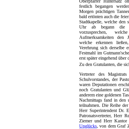
Oberpfarrer Hintersatz o
festlich begangen werd
Morgen prächtigen Tanne
bald ertönten auch die feie
Stadtkapelle, welche den s
Uhr ab begann die l
vorzusprechen, welch
Aufmerksamkeiten den J
welche erkennen ließe
Verehrung sich derselbe e
Festmahl im Gutmann'sche
erst später eingehend über 
Zu den Gratulanten, die sic
Vertreter des Magistrat
Schulvorstandes, der Past
waren Deputationen erschi
noch Gratulanten und Gl
anderem eine goldenen Tasc
Nachmittags fand in den 
teilnahmen. Die Reihe der
Herr Superintendent Dr. E
Patronatsvertreter, Herr 
Ziemer und Herr Kantor 
Unglücks
, von dem Graf Z