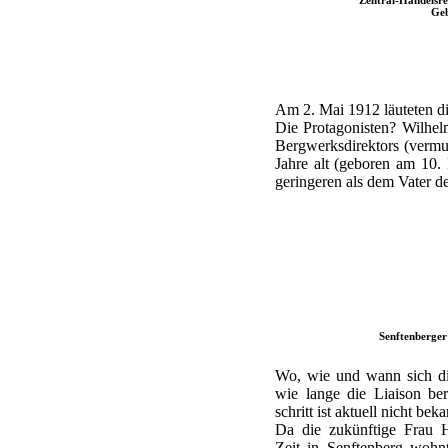
Geb
Am 2. Mai 1912 läuteten di
Die Protagonisten? Wilhelm
Bergwerksdirektors (vermut
Jahre alt (geboren am 10.
geringeren als dem Vater de
Senftenberger
Wo, wie und wann sich die
wie lange die Liaison be
schritt ist aktuell nicht beka
Da die zukünftige Frau H
Zeit in Senftenberg wohn