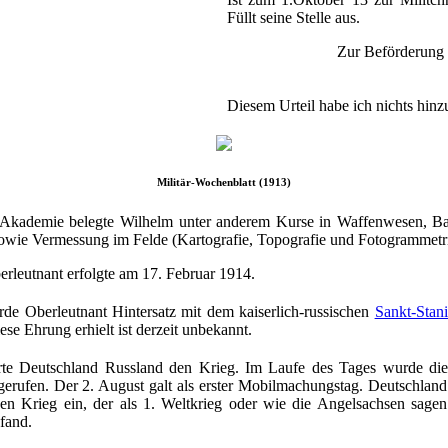
Füllt seine Stelle aus.
Zur Beförderung 
Diesem Urteil habe ich nichts hin
Militär-Wochenblatt (1913)
 Akademie belegte Wilhelm unter anderem Kurse in Waffenwesen, Ball
wie Vermessung im Felde (Kartografie, Topografie und Fotogrammetri
rleutnant erfolgte am 17. Februar 1914.
de Oberleutnant Hintersatz mit dem kaiserlich-russischen
Sankt-Stan
ese Ehrung erhielt ist derzeit unbekannt.
rte Deutschland Russland den Krieg. Im Laufe des Tages wurde di
erufen. Der 2. August galt als erster Mobilmachungstag. Deutschland
nen Krieg ein, der als 1. Weltkrieg oder wie die Angelsachsen sagen
fand.