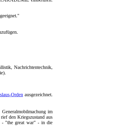
geeignet."
zuzufügen.
istik, Nachrichtentechnik,
e).
islaus-Orden
ausgezeichnet.
e Generalmobilmachung im
 rief den Kriegszustand aus
 - "the great war" - in die