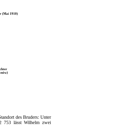
r (Mai 1910)
chter
wnów)
Standort des Bruders: Unter
753 lässt Wilhelm zwei