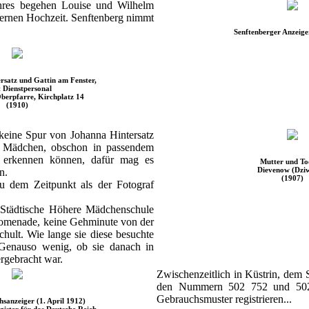
hres begehen Louise und Wilhelm
lbernen Hochzeit. Senftenberg nimmt
Senftenberger Anzeige
rsatz und Gattin am Fenster,
t Dienstpersonal
berpfarre, Kirchplatz 14
(1910)
keine Spur von Johanna Hintersatz
te Mädchen, obschon in passendem
 erkennen können, dafür mag es
Mutter und To
Dievenow (Dzi
n.
(1907)
u dem Zeitpunkt als der Fotograf
Städtische Höhere Mädchenschule
romenade, keine Gehminute von der
chult. Wie lange sie diese besuchte
. Genauso wenig, ob sie danach in
ergebracht war.
Zwischenzeitlich in Küstrin, dem 
den Nummern 502 752 und 502 
Gebrauchsmuster registrieren...
hsanzeiger (1. April 1912)
gister für das Deutsche Reich