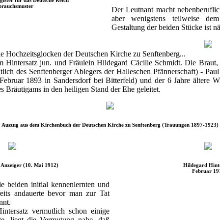
rauchsmuster
Der Leutnant macht nebenberuflic
aber wenigstens teilweise dem
Gestaltung der beiden Stücke ist n
e Hochzeitsglocken der Deutschen Kirche zu Senftenberg...
 Hintersatz jun. und Fräulein Hildegard Cäcilie Schmidt. Die Braut,
lich des Senftenberger Ablegers der Halleschen Pfännerschaft) - Pau
 Februar 1893 in Sandersdorf bei Bitterfeld) und der 6 Jahre ältere
s Bräutigams in den heiligen Stand der Ehe geleitet.
Auszug aus dem Kirchenbuch der Deutschen Kirche zu Senftenberg (Trauungen 1897-1923)
 Anzeiger (10. Mai 1912)
Hildegard Hint
Februar 19
 beiden initial kennenlernten und
reits andauerte bevor man zur Tat
nnt.
intersatz vermutlich schon einige
te, liegt die Vermutung nahe, daß