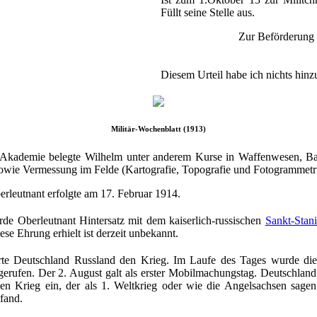
Füllt seine Stelle aus.
Zur Beförderung 
Diesem Urteil habe ich nichts hin
Militär-Wochenblatt (1913)
 Akademie belegte Wilhelm unter anderem Kurse in Waffenwesen, Ball
wie Vermessung im Felde (Kartografie, Topografie und Fotogrammetri
rleutnant erfolgte am 17. Februar 1914.
de Oberleutnant Hintersatz mit dem kaiserlich-russischen
Sankt-Stan
ese Ehrung erhielt ist derzeit unbekannt.
rte Deutschland Russland den Krieg. Im Laufe des Tages wurde di
erufen. Der 2. August galt als erster Mobilmachungstag. Deutschland
nen Krieg ein, der als 1. Weltkrieg oder wie die Angelsachsen sagen
fand.