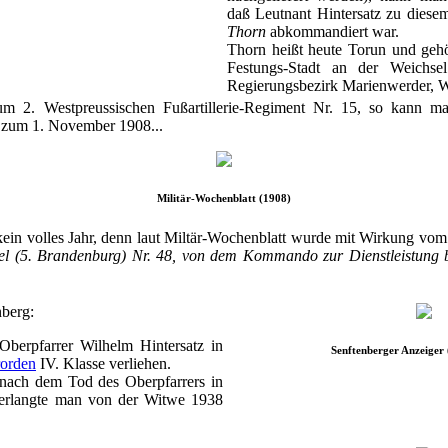
daß Leutnant Hintersatz zu diese
Thorn
abkommandiert war.
Thorn heißt heute Torun und gehö
Festungs-Stadt an der Weichse
Regierungsbezirk Marienwerder, W
 2. Westpreussischen Fußartillerie-Regiment Nr. 15, so kann ma
s zum 1. November 1908...
Militär-Wochenblatt (1908)
 kein volles Jahr, denn laut Miltär-Wochenblatt wurde mit Wirkung vom
gel (5. Brandenburg) Nr. 48, von dem Kommando zur Dienstleistung 
nberg:
berpfarrer Wilhelm Hintersatz in
Senftenberger Anzeiger
rorden
IV. Klasse verliehen.
ach dem Tod des Oberpfarrers in
 verlangte man von der Witwe 1938