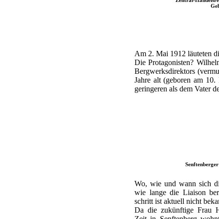
Geb
Am 2. Mai 1912 läuteten di
Die Protagonisten? Wilhelm
Bergwerksdirektors (vermut
Jahre alt (geboren am 10.
geringeren als dem Vater de
Senftenberger
Wo, wie und wann sich die
wie lange die Liaison be
schritt ist aktuell nicht beka
Da die zukünftige Frau H
Zeit in Senftenberg wohn