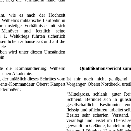
nnt, wie es nach der Hochzeit
e Wilhelms militärische Laufbahn in
r unstetige Verhältnisse mit sich
, Manöver und letztlich seine
. Weltkriegs führten sicherlich
sentlichen zuhause saß und auf die
ete.
eben wird unter diesen Umständen
in.
gte die Kommandierung Wilhelm
Qualifikationsbericht zu
hnischen Akademie.
, der anläßlich dieses Schrittes vom
Ist mir noch nicht genügend 
ments-Kommandeur Oberst Kaupert
Vorgänger, Oberst Nordbeck, urteilt
gendermaßen:
"Mittelgross, schlank, guter Re
Schneid. Befindet sich in günst
gesellschaftlich. Bestimmter en
fleissig und pflichttreu, arbeitet se
Besitzt sehr scharfen Verstand, 
veranlagt und leistet im Dienst s
gewandt im Gelände, handelt ruhig
Ist zum 1.Oktober 13 zur Milit