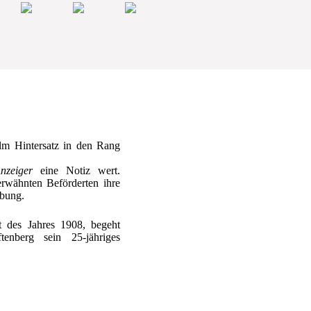
lm Hintersatz in den Rang
nzeiger
eine Notiz wert.
erwähnten Beförderten ihre
bung.
t des Jahres 1908, begeht
tenberg sein 25-jähriges