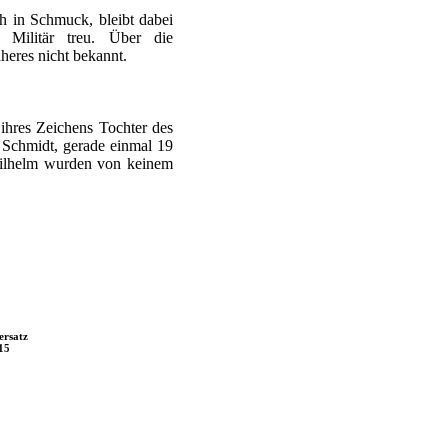
h in Schmuck, bleibt dabei
 Militär treu. Über die
äheres nicht bekannt.
 ihres Zeichens Tochter des
l Schmidt, gerade einmal 19
 Wilhelm wurden von keinem
ersatz
15