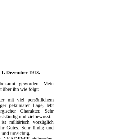
m 1. Dezember 1913.
bekannt geworden. Mein
 über ihn wie folgt:
iter mit viel persönlichem
iger pekuniärer Lage, lebt
ergischer Charakter. Sehr
lbstständig und zielbewusst.
ist militärisch vorzüglich
ehr Gutes. Sehr findig und
 und umsichtig.
chn.AKADEMIE einberufen.