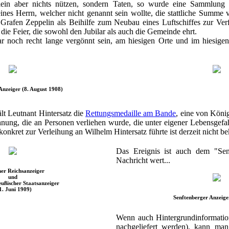
ein aber nichts nützen, sondern Taten, so wurde eine Sammlung ve
ines Herrn, welcher nicht genannt sein wollte, die stattliche Summe
afen Zeppelin als Beihilfe zum Neubau eines Luftschiffes zur Verf
die Feier, die sowohl den Jubilar als auch die Gemeinde ehrt.
 noch recht lange vergönnt sein, am hiesigen Orte und im hiesigen
Anzeiger (8. August 1908)
lt Leutnant Hintersatz die
Rettungsmedaille am Bande
, eine von König
chnung, die an Personen verliehen wurde, die unter eigener Lebensgef
 konkret zur Verleihung an Wilhelm Hintersatz führte ist derzeit nicht be
Das Ereignis ist auch dem "Sen
Nachricht wert...
er Reichsanzeiger
und
ußischer Staatsanzeiger
1. Juni 1909)
Senftenberger Anzeige
Wenn auch Hintergrundinformatio
nachgeliefert werden), kann ma