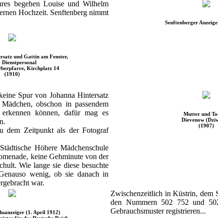
hres begehen Louise und Wilhelm
lbernen Hochzeit. Senftenberg nimmt
Senftenberger Anzeige
rsatz und Gattin am Fenster,
t Dienstpersonal
berpfarre, Kirchplatz 14
(1910)
keine Spur von Johanna Hintersatz
te Mädchen, obschon in passendem
 erkennen können, dafür mag es
Mutter und To
Dievenow (Dzi
n.
(1907)
u dem Zeitpunkt als der Fotograf
Städtische Höhere Mädchenschule
romenade, keine Gehminute von der
chult. Wie lange sie diese besuchte
. Genauso wenig, ob sie danach in
ergebracht war.
Zwischenzeitlich in Küstrin, dem 
den Nummern 502 752 und 502 
Gebrauchsmuster registrieren...
hsanzeiger (1. April 1912)
gister für das Deutsche Reich