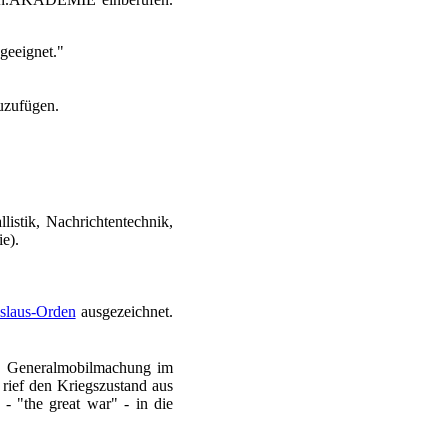
geeignet."
zuzufügen.
istik, Nachrichtentechnik,
e).
islaus-Orden
ausgezeichnet.
e Generalmobilmachung im
 rief den Kriegszustand aus
 - "the great war" - in die