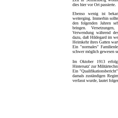
dies hier vor Ort passierte.
Ebenso wenig ist beka
weiterging. Immerhin sollt
den folgenden Jahren seh
bringen. Versetzungen
Verwendung während des 1
dazu, daß Hildegard im we
Heimkehr ihres Gatten wart
Ein "normales" Familienl
schwer möglich gewesen se
Im Oktober 1913 erfol
Hintersatz' zur Militärtec
Ein "Qualifikationsbericht"
damals zuständigen Regi
verfasst wurde, lautet fol