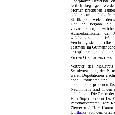
Oberpfarrer Hintersatz o
festlich begangen werd
Morgen prächtigen Tanne
bald ertönten auch die feie
Stadtkapelle, welche den s
Uhr ab begann die l
vorzusprechen, welch
Aufmerksamkeiten den J
welche erkennen ließe
Verehrung sich derselbe e
Festmahl im Gutmann'sche
erst später eingehend über 
Zu den Gratulanten, die sic
Vertreter des Magistrat
Schulvorstandes, der Past
waren Deputationen erschi
noch Gratulanten und Gl
anderem eine goldenen Tasc
Nachmittags fand in den 
teilnahmen. Die Reihe der
Herr Superintendent Dr. E
Patronatsvertreter, Herr 
Ziemer und Herr Kantor 
Unglücks
, von dem Graf Z