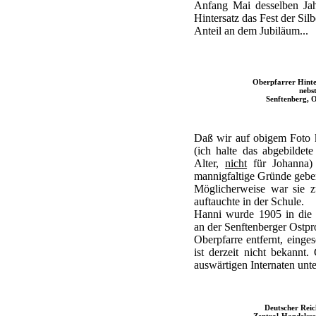
Anfang Mai desselben Ja
Hintersatz das Fest der Si
Anteil an dem Jubiläum...
Oberpfarrer Hinte
nebs
Senftenberg, O
Daß wir auf obigem Foto 
(ich halte das abgebilde
Alter,
nicht
für Johanna)
mannigfaltige Gründe gebe
Möglicherweise war sie z
auftauchte in der Schule.
Hanni wurde 1905 in die 
an der Senftenberger Ostp
Oberpfarre entfernt, einges
ist derzeit nicht bekannt
auswärtigen Internaten unt
Deutscher Reic
Zentral-Handelsre