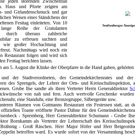
hne jeden störenden Zwischenfall
en. Haus und Pforte zeigten am
n- und Girlandenschmuck und gar
rlichen Weisen eines Ständchens der
eltenen Festtag einleiteten. Von 10
Senftenberger Anzeige
ange Reihe der Gratulanten
e durch überaus zahlreiche
ubilar zu erfreuen suchten und
n, wie großer Hochachtung und
rfreut. Nachmittags wird noch ein
n Restaurant folgen und wird sich
den Festtag berichten lassen.
h am 5. August die Klinke der Oberpfarre in die Hand gaben, gehörten .
s und der Stadtverordneten, des Gemeindekirchenrates und der
oren des Sprengels, der Lehrer der Orts- und Kreisschulinspektion,
enen. Grube Ilse sandte als ihren Vertreter Herrn Generaldirektor
Sc
ückwünsche von nah und fern. Auch wertvolle Geschenke wurden de
henuhr, eine Standuhr, eine Bronzegruppe, Silbergeräte usw.
unteren Räumen von Gutmanns Restaurant ein Festessen statt, an 
 offiziellen Toaste eröffnete Pastor Dähne für den Gemeindekirchenra
isenbeck - Spremberg, Herr Generaldirektor Schumann - Grube Ilse, 
Rektor Bornkamm als Vertreter der Lehrerschaft des Kreisschulinspek
Brähmig - Groß Räschen. Herr Major Höfer und Herr Beigeordnet
eppelin betroffen ward. Es wurde sofort von der Versammlung besch