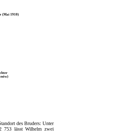
r (Mai 1910)
chter
wnów)
Standort des Bruders: Unter
753 lässt Wilhelm zwei