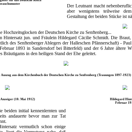
rauchsmuster
Der Leutnant macht nebenberuflic
aber wenigstens teilweise dem
Gestaltung der beiden Stücke ist n
e Hochzeitsglocken der Deutschen Kirche zu Senftenberg...
 Hintersatz jun. und Fräulein Hildegard Cäcilie Schmidt. Die Braut,
lich des Senftenberger Ablegers der Halleschen Pfännerschaft) - Pau
 Februar 1893 in Sandersdorf bei Bitterfeld) und der 6 Jahre ältere
s Bräutigams in den heiligen Stand der Ehe geleitet.
Auszug aus dem Kirchenbuch der Deutschen Kirche zu Senftenberg (Trauungen 1897-1923)
 Anzeiger (10. Mai 1912)
Hildegard Hint
Februar 19
 beiden initial kennenlernten und
reits andauerte bevor man zur Tat
nnt.
intersatz vermutlich schon einige
te, liegt die Vermutung nahe, daß