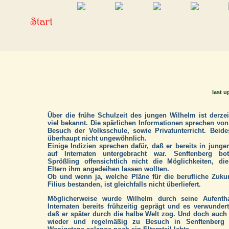
last u
Über die frühe Schulzeit des jungen Wilhelm ist derzei
viel bekannt. Die spärlichen Informationen sprechen vo
Besuch der Volksschule, sowie Privatunterricht. Beid
überhaupt nicht ungewöhnlich.
Einige Indizien sprechen dafür, daß er bereits in junge
auf Internaten untergebracht war. Senftenberg b
Sprößling offensichtlich nicht die Möglichkeiten, di
Eltern ihm angedeihen lassen wollten.
Ob und wenn ja, welche Pläne für die berufliche Zuku
Filius bestanden, ist gleichfalls nicht überliefert.
Möglicherweise wurde Wilhelm durch seine Aufentha
Internaten bereits frühzeitig geprägt und es verwundert
daß er später durch die halbe Welt zog. Und doch auc
wieder und regelmäßig zu Besuch in Senftenberg w