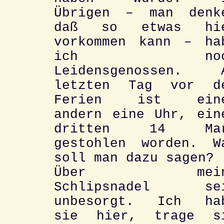
Übrigen – man denk
daß so etwas hi
vorkommen kann – ha
ich noc
Leidensgenossen. 
letzten Tag vor d
Ferien ist ein
andern eine Uhr, ein
dritten 14 Ma
gestohlen worden. W
soll man dazu sagen?
Über mein
Schlipsnadel se
unbesorgt. Ich ha
sie hier, trage s