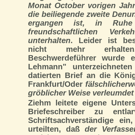
Monat October vorigen Jahr
die beiliegende zweite Denu
ergangen ist, in Ruh
freundschaftlichen Ver
unterhalten
. Leider ist be
nicht mehr erhalt
Beschwerdeführer wurde 
Lehmann" unterzeichneten
datierten Brief an die Köni
Frankfurt/Oder
fälschlicherw
gröblicher Weise verleumdet 
Ziehm leitete eigene Unt
Briefeschreiber zu entl
Schriftsachverständige ein
urteilten, daß
der Verfass