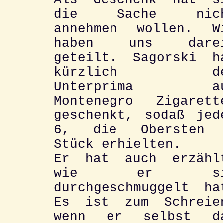
Als Geschenk hat s
die Sache nic
annehmen wollen. W
haben uns dare
geteilt. Sagorski h
kürzlich de
Unterprima au
Montenegro Zigarett
geschenkt, sodaß jed
6, die Obersten
Stück erhielten.
Er hat auch erzähl
wie er si
durchgeschmuggelt ha
Es ist zum Schreie
wenn er selbst d