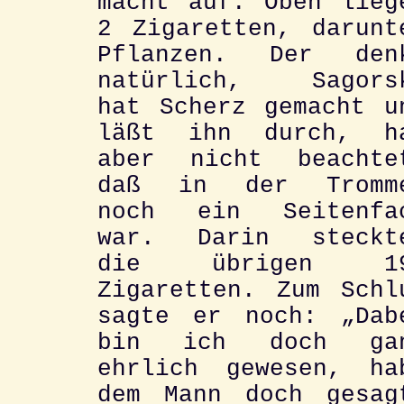
macht auf. Oben lieg
2 Zigaretten, darunt
Pflanzen. Der den
natürlich, Sagors
hat Scherz gemacht u
läßt ihn durch, h
aber nicht beachte
daß in der Tromm
noch ein Seitenfa
war. Darin steckt
die übrigen 1
Zigaretten. Zum Schl
sagte er noch: „Dab
bin ich doch ga
ehrlich gewesen, ha
dem Mann doch gesag