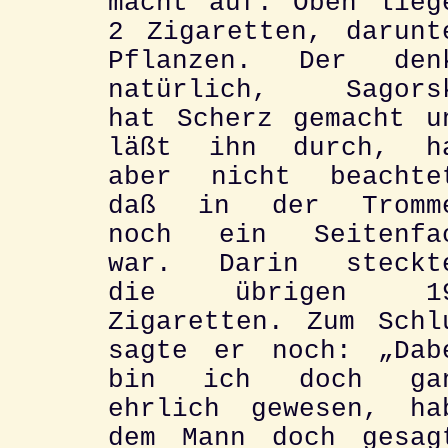
macht auf. Oben lieg
2 Zigaretten, darunt
Pflanzen. Der den
natürlich, Sagors
hat Scherz gemacht u
läßt ihn durch, h
aber nicht beachte
daß in der Tromm
noch ein Seitenfa
war. Darin steckt
die übrigen 1
Zigaretten. Zum Schl
sagte er noch: „Dab
bin ich doch ga
ehrlich gewesen, ha
dem Mann doch gesag