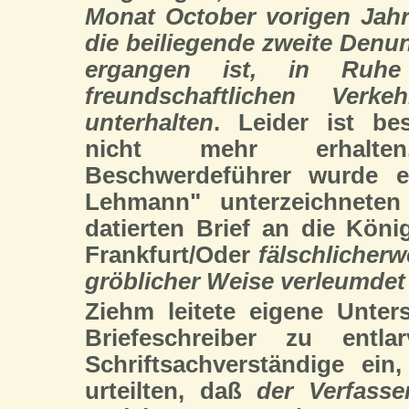
Monat October vorigen Jahr
die beiliegende zweite Denu
ergangen ist, in Ruh
freundschaftlichen Ver
unterhalten
. Leider ist be
nicht mehr erhalt
Beschwerdeführer wurde 
Lehmann" unterzeichneten
datierten Brief an die Köni
Frankfurt/Oder
fälschlicherw
gröblicher Weise verleumdet 
Ziehm leitete eigene Unt
Briefeschreiber zu entl
Schriftsachverständige ein
urteilten, daß
der Verfass