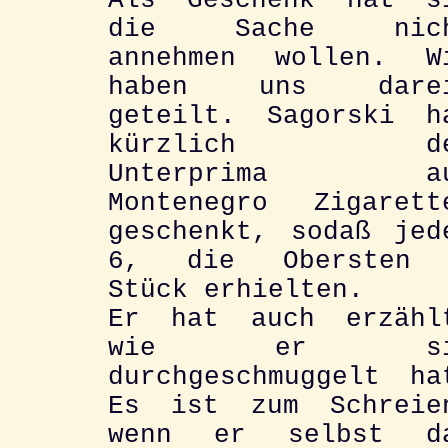
Als Geschenk hat s
die Sache nic
annehmen wollen. W
haben uns dare
geteilt. Sagorski h
kürzlich de
Unterprima au
Montenegro Zigarett
geschenkt, sodaß jed
6, die Obersten
Stück erhielten.
Er hat auch erzähl
wie er si
durchgeschmuggelt ha
Es ist zum Schreie
wenn er selbst d