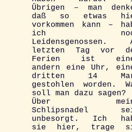
Übrigen – man denk
daß so etwas hi
vorkommen kann – ha
ich noc
Leidensgenossen. 
letzten Tag vor d
Ferien ist ein
andern eine Uhr, ein
dritten 14 Ma
gestohlen worden. W
soll man dazu sagen?
Über mein
Schlipsnadel se
unbesorgt. Ich ha
sie hier, trage s