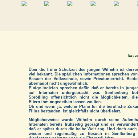
last u
Über die frühe Schulzeit des jungen Wilhelm ist derzei
viel bekannt. Die spärlichen Informationen sprechen vo
Besuch der Volksschule, sowie Privatunterricht. Beid
überhaupt nicht ungewöhnlich.
Einige Indizien sprechen dafür, daß er bereits in junge
auf Internaten untergebracht war. Senftenberg b
Sprößling offensichtlich nicht die Möglichkeiten, di
Eltern ihm angedeihen lassen wollten.
Ob und wenn ja, welche Pläne für die berufliche Zuku
Filius bestanden, ist gleichfalls nicht überliefert.
Möglicherweise wurde Wilhelm durch seine Aufentha
Internaten bereits frühzeitig geprägt und es verwundert
daß er später durch die halbe Welt zog. Und doch auc
wieder und regelmäßig zu Besuch in Senftenberg w