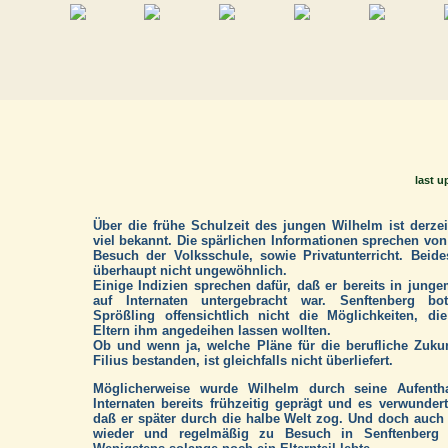
last u
Über die frühe Schulzeit des jungen Wilhelm ist derzei
viel bekannt. Die spärlichen Informationen sprechen vo
Besuch der Volksschule, sowie Privatunterricht. Beid
überhaupt nicht ungewöhnlich.
Einige Indizien sprechen dafür, daß er bereits in junge
auf Internaten untergebracht war. Senftenberg b
Sprößling offensichtlich nicht die Möglichkeiten, di
Eltern ihm angedeihen lassen wollten.
Ob und wenn ja, welche Pläne für die berufliche Zuku
Filius bestanden, ist gleichfalls nicht überliefert.
Möglicherweise wurde Wilhelm durch seine Aufentha
Internaten bereits frühzeitig geprägt und es verwundert
daß er später durch die halbe Welt zog. Und doch auc
wieder und regelmäßig zu Besuch in Senftenberg w