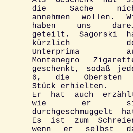
Als Geschenk hat s
die Sache nic
annehmen wollen. W
haben uns dare
geteilt. Sagorski h
kürzlich de
Unterprima au
Montenegro Zigarett
geschenkt, sodaß jed
6, die Obersten
Stück erhielten.
Er hat auch erzähl
wie er si
durchgeschmuggelt ha
Es ist zum Schreie
wenn er selbst d