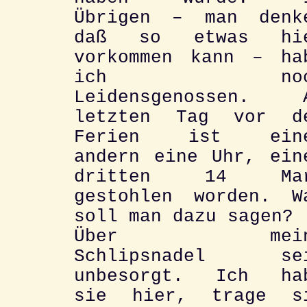
Übrigen – man denk
daß so etwas hi
vorkommen kann – ha
ich noc
Leidensgenossen. 
letzten Tag vor d
Ferien ist ein
andern eine Uhr, ein
dritten 14 Ma
gestohlen worden. W
soll man dazu sagen?
Über mein
Schlipsnadel se
unbesorgt. Ich ha
sie hier, trage s