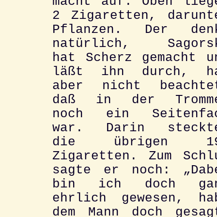
macht auf. Oben lieg
2 Zigaretten, darunt
Pflanzen. Der den
natürlich, Sagors
hat Scherz gemacht u
läßt ihn durch, h
aber nicht beachte
daß in der Tromm
noch ein Seitenfa
war. Darin steckt
die übrigen 1
Zigaretten. Zum Schl
sagte er noch: „Dab
bin ich doch ga
ehrlich gewesen, ha
dem Mann doch gesag