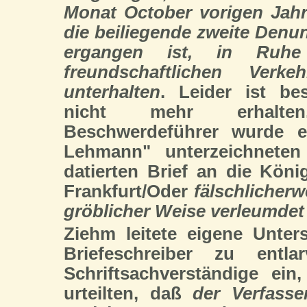
Monat October vorigen Jahr
die beiliegende zweite Denu
ergangen ist, in Ruh
freundschaftlichen Ver
unterhalten
. Leider ist be
nicht mehr erhalt
Beschwerdeführer wurde 
Lehmann" unterzeichneten
datierten Brief an die Köni
Frankfurt/Oder
fälschlicherw
gröblicher Weise verleumdet 
Ziehm leitete eigene Unt
Briefeschreiber zu entl
Schriftsachverständige ein
urteilten, daß
der Verfass