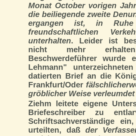
Monat October vorigen Jahr
die beiliegende zweite Denu
ergangen ist, in Ruh
freundschaftlichen Ver
unterhalten
. Leider ist be
nicht mehr erhalt
Beschwerdeführer wurde 
Lehmann" unterzeichneten
datierten Brief an die Köni
Frankfurt/Oder
fälschlicherw
gröblicher Weise verleumdet 
Ziehm leitete eigene Unt
Briefeschreiber zu entl
Schriftsachverständige ein
urteilten, daß
der Verfass