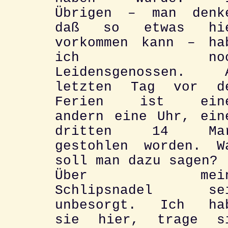
Übrigen – man denk
daß so etwas hi
vorkommen kann – ha
ich noc
Leidensgenossen. 
letzten Tag vor d
Ferien ist ein
andern eine Uhr, ein
dritten 14 Ma
gestohlen worden. W
soll man dazu sagen?
Über mein
Schlipsnadel se
unbesorgt. Ich ha
sie hier, trage s