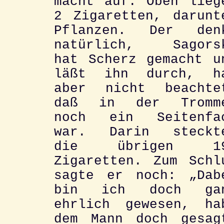
macht auf. Oben lieg
2 Zigaretten, darunt
Pflanzen. Der den
natürlich, Sagors
hat Scherz gemacht u
läßt ihn durch, h
aber nicht beachte
daß in der Tromm
noch ein Seitenfa
war. Darin steckt
die übrigen 1
Zigaretten. Zum Schl
sagte er noch: „Dab
bin ich doch ga
ehrlich gewesen, ha
dem Mann doch gesag