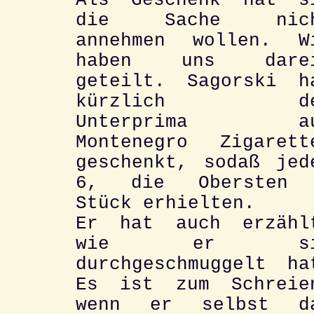
Als Geschenk hat s
die Sache nic
annehmen wollen. W
haben uns dare
geteilt. Sagorski h
kürzlich de
Unterprima au
Montenegro Zigarett
geschenkt, sodaß jed
6, die Obersten
Stück erhielten.
Er hat auch erzähl
wie er si
durchgeschmuggelt ha
Es ist zum Schreie
wenn er selbst d