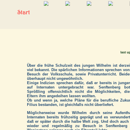
last u
Über die frühe Schulzeit des jungen Wilhelm ist derzei
viel bekannt. Die spärlichen Informationen sprechen vo
Besuch der Volksschule, sowie Privatunterricht. Beid
überhaupt nicht ungewöhnlich.
Einige Indizien sprechen dafür, daß er bereits in junge
auf Internaten untergebracht war. Senftenberg b
Sprößling offensichtlich nicht die Möglichkeiten, di
Eltern ihm angedeihen lassen wollten.
Ob und wenn ja, welche Pläne für die berufliche Zuku
Filius bestanden, ist gleichfalls nicht überliefert.
Möglicherweise wurde Wilhelm durch seine Aufentha
Internaten bereits frühzeitig geprägt und es verwundert
daß er später durch die halbe Welt zog. Und doch auc
wieder und regelmäßig zu Besuch in Senftenberg w