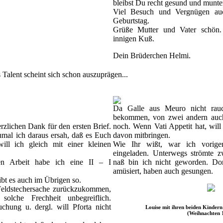
bleibst Du recht gesund und munte
Viel Besuch und Vergnügen au
Geburtstag.
Grüße Mutter und Vater schön
innigen Kuß.
Dein Brüderchen Helmi.
 Talent scheint sich schon auszuprägen...
Da Galle aus Meuro nicht rau
bekommen, von zwei andern auch
rzlichen Dank für den ersten Brief.
noch. Wenn Vati Appetit hat, will
zumal ich daraus ersah, daß es Euch
davon mitbringen.
ill ich gleich mit einer kleinen
Wie Ihr wißt, war ich vorig
eingeladen. Unterwegs strömte 
hen Arbeit habe ich eine II – I
naß bin ich nicht geworden. Do
amüsiert, haben auch gesungen.
bt es auch im Übrigen so.
eldstechersache zurückzukommen,
solche Frechheit unbegreiflich.
uchung u. dergl. will Pforta nicht
Louise mit ihren beiden Kinder
(Weihnachten 