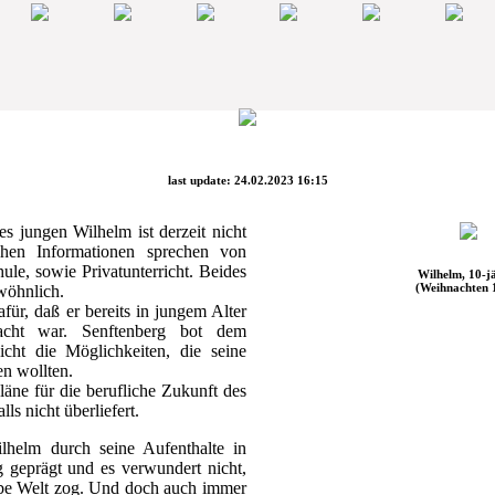
last update: 24.02.2023 16:15
es jungen Wilhelm ist derzeit nicht
chen Informationen sprechen von
le, sowie Privatunterricht. Beides
Wilhelm, 10-j
(Weihnachten 
wöhnlich.
für, daß er bereits in jungem Alter
racht war. Senftenberg bot dem
nicht die Möglichkeiten, die seine
en wollten.
äne für die berufliche Zukunft des
lls nicht überliefert.
helm durch seine Aufenthalte in
ig geprägt und es verwundert nicht,
albe Welt zog. Und doch auch immer