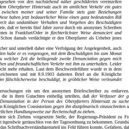
bgesehen von den nachstehend näher geschilderten vereinzelten
em Oberpfarrer Hintersatz auch im amtlichen Verkehr ein gutes
zwischen meiner und seiner Familie stets gute Beziehungen
Diese haben jetzt bedauerlicher Weise einen ganz bedeutenden Riß
durch das undankbare Verhalten und Vorgehen des Beschuldigten
ete, daß er bereits fünf Jahre zuvor durch ein anonymes Schreiben
nten in Frankfurt/Oder
in fürchterlichster Weise denunciert und
Schon damals verdächtigte er den Oberpfarrer als Urheber jenes
icher und unterließ daher eine Verfolgung der Angelegenheit, auch
llen habe er es vorgezogen, mit dem Beschuldigten bis zum Monat
u welcher Zeit die beiliegende zweite Denunciation gegen mich
eben und freundschaftlichen Verkehr mit ihm zu unterhalten
. Leider
nicht mehr erhalten. Laut dem Beschwerdeführer wurde er in dem
ichneten und mit 8.9.1903 datierten Brief an die Königliche
der
fälschlicherweise beschuldigt, in gröblicher Weise verleumdet
tersuchungen ein um den anonymen Briefeschreiber zu entlarven.
, die in ihren Gutachten einhellig urteilten, daß
der Verfasser der 
Denunziation in der Person des Oberpfarrers Hintersatz zu suchen
dem Königlichen Consistorium
gegen ihn disziplinarisch einzuschreiten
tlichen Handlungsweise zur Rechenschaft zu ziehen
.
ete sich Ziehms vorgesetzte Stelle, der Regierungs-Präsident zu Fr
it irgendwie geräuschlos von der Tagesordnung zu bekommen. Grunds
 das Schriftsachverständigenurteil ins Feld führen konnte, Gefahren, 