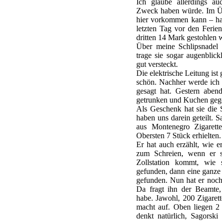
Ich glaube allerdings au
Zweck haben würde. Im Üb
hier vorkommen kann – ha
letzten Tag vor den Ferie
dritten 14 Mark gestohlen
Über meine Schlipsnadel s
trage sie sogar augenblick
gut versteckt.
Die elektrische Leitung ist
schön. Nachher werde ich 
gesagt hat. Gestern aben
getrunken und Kuchen geg
Als Geschenk hat sie die
haben uns darein geteilt. S
aus Montenegro Zigarette
Obersten 7 Stück erhielten.
Er hat auch erzählt, wie e
zum Schreien, wenn er se
Zollstation kommt, wie 
gefunden, dann eine ganze 
gefunden. Nun hat er noch
Da fragt ihn der Beamte, 
habe. Jawohl, 200 Zigaret
macht auf. Oben liegen 2 
denkt natürlich, Sagorsk