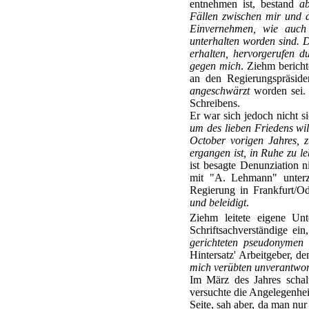
entnehmen ist, bestand
a
Fällen zwischen mir und d
Einvernehmen, wie auch 
unterhalten worden sind. 
erhalten, hervorgerufen 
gegen mich
. Ziehm bericht
an den Regierungspräside
angeschwärzt
worden sei. 
Schreibens.
Er war sich jedoch nicht s
um des lieben Friedens wi
October vorigen Jahres, z
ergangen ist, in Ruhe zu l
ist besagte Denunziation 
mit "A. Lehmann" unterze
Regierung in Frankfurt/O
und beleidigt
.
Ziehm leitete eigene Un
Schriftsachverständige ein
gerichteten pseudonymen 
Hintersatz' Arbeitgeber, 
mich verübten unverantwor
Im März des Jahres schalt
versuchte die Angelegenhe
Seite, sah aber, da man nur