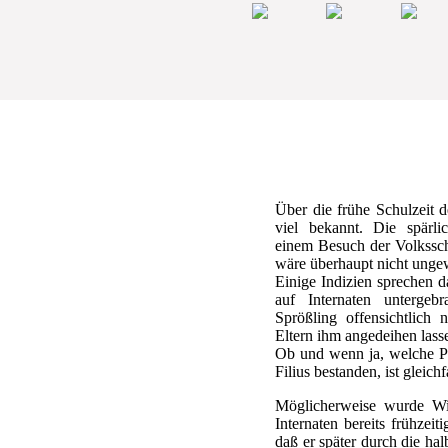
Über die frühe Schulzeit d
viel bekannt. Die spärli
einem Besuch der Volksschu
wäre überhaupt nicht unge
Einige Indizien sprechen da
auf Internaten untergeb
Sprößling offensichtlich 
Eltern ihm angedeihen lass
Ob und wenn ja, welche Pl
Filius bestanden, ist gleichfa
Möglicherweise wurde Wil
Internaten bereits frühzeit
daß er später durch die h