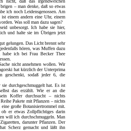
ch nicht, daß das irgendwelchen
rigen – man denke, daß so etwas
be ich noch Leidensgenossen. Am
n ist einem andern eine Uhr, einem
 worden. Was soll man dazu sagen?
eid unbesorgt. Ich habe sie hier,
lich und halte sie im Übrigen jetzt
 gut gelungen. Das Licht brennt sehr
jedenfalls hören, was Muffen dazu
d habe ich bei Frau Becker Thee
essen.
 Sache nicht annehmen wollen. Wir
agorski hat kürzlich der Unterprima
n geschenkt, sodaß jeder 6, die
r sie durchgeschmuggelt hat. Es ist
lbst das erzählt. Wie er an die
sein Koffer durchsucht – nichts
Reihe Pakete mit Pflanzen – nichts
 eine große Botanisiertrommel mit.
ob er etwas Zollpflichtiges darin
ten will ich durchschmuggeln. Man
Zigaretten, darunter Pflanzen. Der
i hat Scherz gemacht und läßt ihn