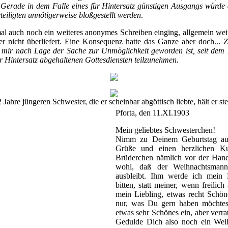
.
Gerade in dem Falle eines für Hintersatz günstigen Ausgangs würde
teiligten unnötigerweise bloßgestellt werden
.
al auch noch ein weiteres anonymes Schreiben einging, allgemein weit
ider nicht überliefert. Eine Konsequenz hatte das Ganze aber doch...
Z
 mir nach Lage der Sache zur Unmöglichkeit geworden ist, seit dem
 Hintersatz abgehaltenen Gottesdiensten teilzunehmen.
Jahre jüngeren Schwester, die er scheinbar abgöttisch liebte, hält er ste
Pforta, den 11.XI.1903
Mein geliebtes Schwesterchen!
Nimm zu Deinem Geburtstag au
Grüße und einen herzlichen K
Brüderchen nämlich vor der Hand
wohl, daß der Weihnachtsmann
ausbleibt. Ihm werde ich mein 
bitten, statt meiner, wenn freilich
mein Liebling, etwas recht Schön
nur, was Du gern haben möchtest
etwas sehr Schönes ein, aber verrat
Gedulde Dich also noch ein Weil