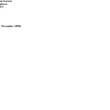
 im Garten
pfarre
97)
5. November 1898)