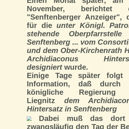
Einen Monat später, am 
November, berichtet 
"Senftenberger Anzeiger", 
für die
unter Königl. Patro
stehende Oberpfarrstelle
Senftenberg ... vom Consort
und dem Ober-Kirchenrath H
Archidiaconus Hinters
designiert
wurde.
Einige Tage später folgt 
Information, daß durch 
königliche Regierung
Liegnitz
dem Archidiaco
Hintersatz in Senftenberg
Dabei muß das dort a
zwangsläufig den Tag der B