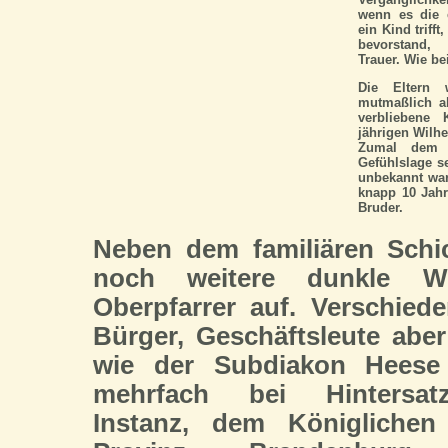
wenn es die 
ein Kind trif
bevorstand, 
Trauer. Wie b
Die Eltern 
mutmaßlich al
verbliebene
jährigen Wilhe
Zumal dem V
Gefühlslage s
unbekannt war.
knapp 10 Jahr
Bruder.
Neben dem familiären Schi
noch weitere dunkle 
Oberpfarrer auf. Verschied
Bürger, Geschäftsleute abe
wie der Subdiakon Heese
mehrfach bei Hintersatz
Instanz, dem Königlichen