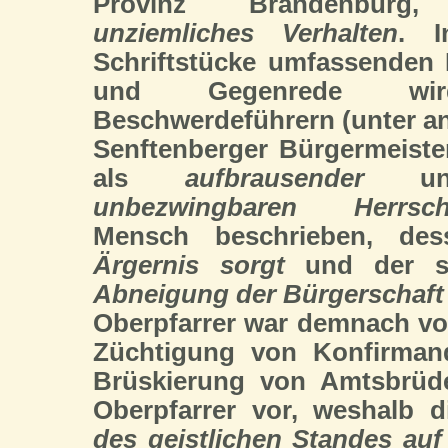
Provinz Brandenburg
unziemliches Verhalten
. I
Schriftstücke umfassenden
und Gegenrede w
Beschwerdeführern (unter a
Senftenberger Bürgermeiste
als
aufbrausender
u
unbezwingbaren Herrsch
Mensch beschrieben, de
Ärgernis sorgt
und der s
Abneigung der Bürgerschaft
Oberpfarrer war demnach von 
Züchtigung von Konfirman
Brüskierung von Amtsbrü
Oberpfarrer vor, weshalb 
des geistlichen Standes auf