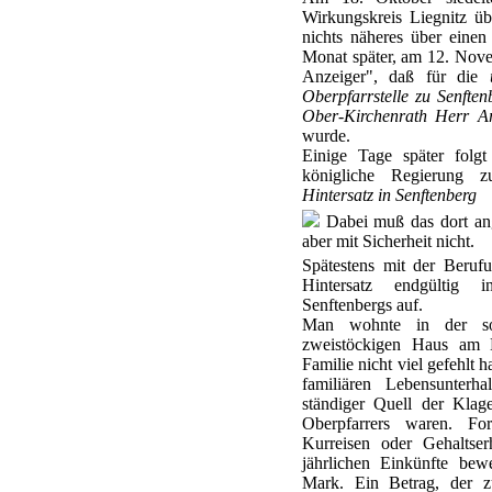
Wirkungskreis Liegnitz üb
nichts näheres über einen
Monat später, am 12. Novem
Anzeiger", daß für die
Oberpfarrstelle zu Senfte
Ober-Kirchenrath Herr Arc
wurde.
Einige Tage später folgt
königliche Regierung 
Hintersatz in Senftenberg
Dabei muß das dort an
aber mit Sicherheit nicht.
Spätestens mit der Beruf
Hintersatz endgültig 
Senftenbergs auf.
Man wohnte in der sog
zweistöckigen Haus am K
Familie nicht viel gefehlt 
familiären Lebensunterha
ständiger Quell der Klag
Oberpfarrers waren. Fo
Kurreisen oder Gehaltse
jährlichen Einkünfte be
Mark. Ein Betrag, der zu