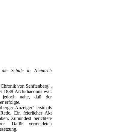
r die Schule in Niemtsch
r "Chronik von Senftenberg",
er 1888 Archidiaconus war.
n jedoch nahe, daß der
r erfolgte.
berger Anzeiger" erstmals
ede. Ein feierlicher Akt
aben. Zumindest berichtete
ber. Dafür vermeldeten
esetzung.