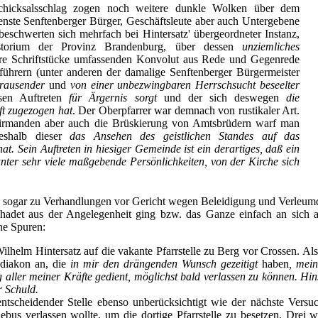
chicksalsschlag zogen noch weitere dunkle Wolken über dem
enste Senftenberger Bürger, Geschäftsleute aber auch Untergebene
eschwerten sich mehrfach bei Hintersatz' übergeordneter Instanz,
storium der Provinz Brandenburg, über dessen
unziemliches
re Schriftstücke umfassenden Konvolut aus Rede und Gegenrede
hrern (unter anderen der damalige Senftenberger Bürgermeister
rausender
und
von einer unbezwingbaren Herrschsucht beseelter
sen Auftreten
für Ärgernis sorgt
und der sich deswegen
die
t zugezogen hat
. Der Oberpfarrer war demnach von rustikaler Art.
irmanden aber auch die Brüskierung von Amtsbrüdern warf man
eshalb dieser
das Ansehen des geistlichen Standes auf das
at. Sein Auftreten in hiesiger Gemeinde ist ein derartiges, daß ein
unter sehr viele maßgebende Persönlichkeiten, von der Kirche sich
s sogar zu Verhandlungen vor Gericht wegen Beleidigung und Verleum
hadet aus der Angelegenheit ging bzw. das Ganze einfach an sich abp
ne Spuren:
lhelm Hintersatz auf die vakante Pfarrstelle zu Berg vor Crossen. Als
bdiakon an, die
in mir den drängenden Wunsch gezeitigt
haben
, mei
 aller meiner Kräfte gedient, möglichst bald verlassen zu können. Hi
r Schuld.
ntscheidender Stelle ebenso unberücksichtigt wie der nächste Versu
bus verlassen wollte, um die dortige Pfarrstelle zu besetzen. Drei w