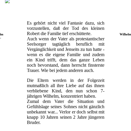
Es gehört nicht viel Fantasie dazu, sich
vorzustellen, daß der Tod des kleinen
Robert die Familie tief erschütterte.
elm
Wilhelm
-
Auch wenn der Vater als protestantischer
Seelsorger tagtäglich beruflich mit
Vergänglichkeit und Jenseits zu tun hatte -
wenn es die eigene Familie und zudem
ein Kind trifft, dem das ganze Leben
noch bevorstand, dann herrscht finsterste
Trauer. Wie bei jedem anderen auch.
Die Eltern werden in der Folgezeit
mutmaßlich all ihre Liebe auf das ihnen
verbliebene Kind, den nun schon 7-
jährigen Wilhelm, konzentriert haben.
Zumal dem Vater die Situation und
Gefühlslage seines Sohnes nicht gänzlich
unbekannt war... Verlor er doch selbst mit
knapp 10 Jahren seinen 2 Jahre jüngeren
Bruder.