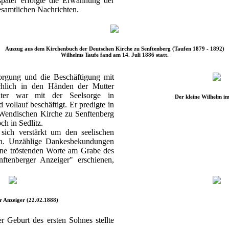
später erfolgte die Erwähnung der
esamtlichen Nachrichten.
Auszug aus dem Kirchenbuch der Deutschen Kirche zu Senftenberg (Taufen 1879 - 1892)
Wilhelms Taufe fand am 14. Juli 1886 statt.
orgung und die Beschäftigung mit
hlich in den Händen der Mutter
ter war mit der Seelsorge in
Der kleine Wilhelm i
ollauf beschäftigt. Er predigte in
 Wendischen Kirche zu Senftenberg
ch in Sedlitz.
 sich verstärkt um den seelischen
en. Unzählige Dankesbekundungen
eine tröstenden Worte am Grabe des
nftenberger Anzeiger" erschienen,
r Anzeiger (22.02.1888)
 Geburt des ersten Sohnes stellte