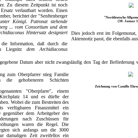
er. Zu diesem Zeitpunkt ist noch
 Ersatz verlautbart worden. Einen
ber, berichtet der "Senftenberger
"Norddeutsche Allgeme
unter Königl. Patronat stehende
(30. Januar 
nberg ... vom Consortium und dem
hidiaconus Hintersatz designiert
Dies jedoch erst im Folgemonat,
Aktennotiz passt, die ebenfalls a
 die Information, daß durch die
zu Liegnitz
dem Archidiaconus
gegebene Datum aber nicht zwangsläufig den Tag der Beförderung 
ung zum Oberpfarrer stieg Familie
in die gehobeneren Schichten
Zeichnung von Camillo Ehreg
enannten "Oberpfarre", einem
irchplatz 14 und es dürfte der
haben. Wobei die zum Bestreiten des
lts verfügbaren Finanzmittel ein
e gegenüber dem Arbeitgeber des
rderungen nach Zuschüssen für
rhöhungen waren die Regel. Die
wegten sich anfangs um die 3000
r damaligen Zeit zweifellos ein