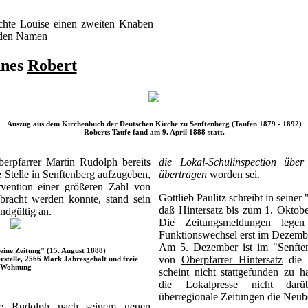
.
hte Louise einen zweiten Knaben
t den Namen
nnes
Robert
Auszug aus dem Kirchenbuch der Deutschen Kirche zu Senftenberg (Taufen 1879 - 1892)
Roberts Taufe fand am 9. April 1888 statt.
rpfarrer Martin Rudolph bereits
die Lokal-Schulinspection übe
 Stelle in Senftenberg aufzugeben,
übertragen
worden sei.
vention einer größeren Zahl von
Gottlieb Paulitz schreibt in seine
bracht werden konnte, stand sein
daß Hintersatz bis zum 1. Oktob
dgültig an.
Die Zeitungsmeldungen lege
Funktionswechsel erst im Dezembe
Am 5. Dezember ist im "Senften
ine Zeitung" (15. August 1888)
von
Oberpfarrer Hintersatz
die R
rstelle, 2566 Mark Jahresgehalt und freie
Wohnung
scheint nicht stattgefunden zu h
die Lokalpresse nicht darü
überregionale Zeitungen die Neub
te Rudolph nach seinem neuen