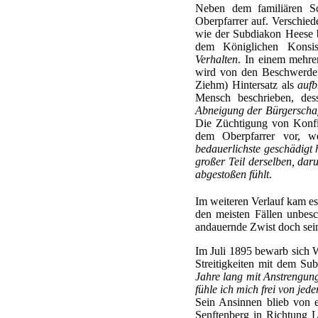
Neben dem familiären S
Oberpfarrer auf. Verschied
wie der Subdiakon Heese b
dem Königlichen Konsi
Verhalten
. In einem mehre
wird von den Beschwerdefü
Ziehm) Hintersatz als
aufb
Mensch beschrieben, des
Abneigung der Bürgerschaf
Die Züchtigung von Konf
dem Oberpfarrer vor, w
bedauerlichste geschädigt h
großer Teil derselben, dar
abgestoßen fühlt
.
Im weiteren Verlauf kam e
den meisten Fällen unbesc
andauernde Zwist doch sei
Im Juli 1895 bewarb sich Wi
Streitigkeiten mit dem Su
Jahre lang mit Anstrengung
fühle ich mich frei von jede
Sein Ansinnen blieb von e
Senftenberg in Richtung Le