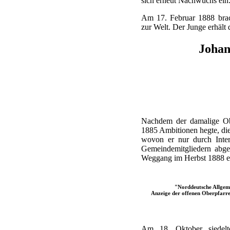
sich erneut Nachwuchs ein
Am 17. Februar 1888 brac
zur Welt. Der Junge erhäl
Joha
Nachdem der damalige Obe
1885 Ambitionen hegte, die
wovon er nur durch Inter
Gemeindemitgliedern abge
Weggang im Herbst 1888 en
"Norddeutsche Allgeme
Anzeige der offenen Oberpfarre
Am 18. Oktober siedel