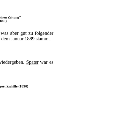
inen Zeitung"
1889)
 was aber gut zu folgender
us dem Januar 1889 stammt.
wiedergeben.
Später
war es
ott Zschille (1890)