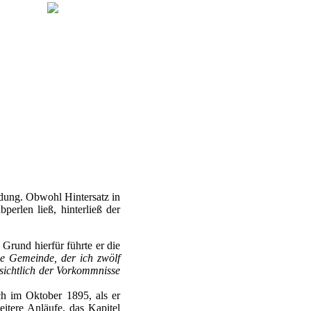
dung. Obwohl Hintersatz in
erlen ließ, hinterließ der
 Grund hierfür führte er die
ne Gemeinde, der ich zwölf
nsichtlich der Vorkommnisse
ch im Oktober 1895, als er
eitere Anläufe, das Kapitel