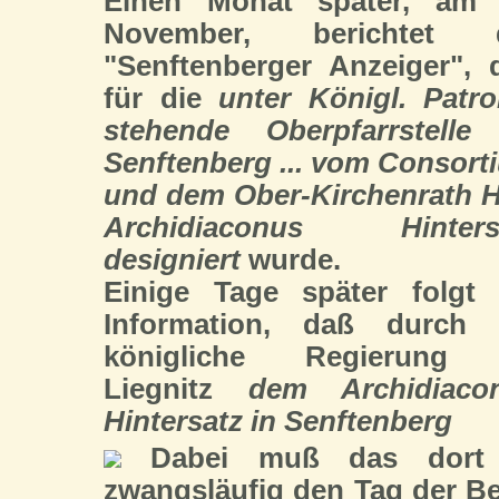
Einen Monat später, am 
November, berichtet 
"Senftenberger Anzeiger", 
für die
unter Königl. Patro
stehende Oberpfarrstelle
Senftenberg ... vom Consort
und dem Ober-Kirchenrath H
Archidiaconus Hinters
designiert
wurde.
Einige Tage später folgt 
Information, daß durch 
königliche Regierung
Liegnitz
dem Archidiaco
Hintersatz in Senftenberg
Dabei muß das dort a
zwangsläufig den Tag der B