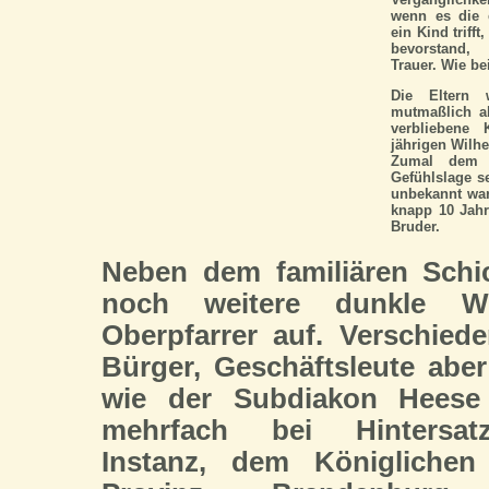
wenn es die 
ein Kind trif
bevorstand, 
Trauer. Wie b
Die Eltern 
mutmaßlich al
verbliebene
jährigen Wilhe
Zumal dem V
Gefühlslage s
unbekannt war.
knapp 10 Jahr
Bruder.
Neben dem familiären Schi
noch weitere dunkle 
Oberpfarrer auf. Verschied
Bürger, Geschäftsleute abe
wie der Subdiakon Heese
mehrfach bei Hintersatz
Instanz, dem Königlichen