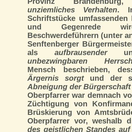
Provinz Brandenburg
unziemliches Verhalten
. I
Schriftstücke umfassenden
und Gegenrede w
Beschwerdeführern (unter a
Senftenberger Bürgermeiste
als
aufbrausender
u
unbezwingbaren Herrsch
Mensch beschrieben, de
Ärgernis sorgt
und der s
Abneigung der Bürgerschaft
Oberpfarrer war demnach von 
Züchtigung von Konfirman
Brüskierung von Amtsbrü
Oberpfarrer vor, weshalb 
des geistlichen Standes auf