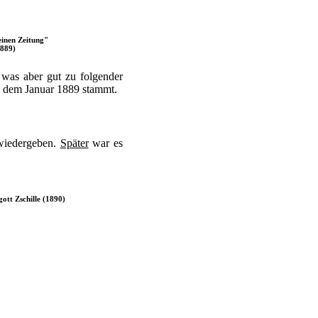
inen Zeitung"
1889)
 was aber gut zu folgender
us dem Januar 1889 stammt.
wiedergeben.
Später
war es
ott Zschille (1890)