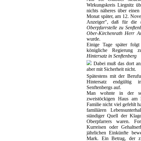
Wirkungskreis Liegnitz üb
nichts näheres über einen
Monat später, am 12. Novem
Anzeiger", daß für die
Oberpfarrstelle zu Senfte
Ober-Kirchenrath Herr Arc
wurde.
Einige Tage später folgt
königliche Regierung 
Hintersatz in Senftenberg
Dabei muß das dort an
aber mit Sicherheit nicht.
Spätestens mit der Beruf
Hintersatz endgültig 
Senftenbergs auf.
Man wohnte in der sog
zweistöckigen Haus am K
Familie nicht viel gefehlt 
familiären Lebensunterha
ständiger Quell der Klag
Oberpfarrers waren. Fo
Kurreisen oder Gehaltse
jährlichen Einkünfte be
Mark. Ein Betrag, der zu