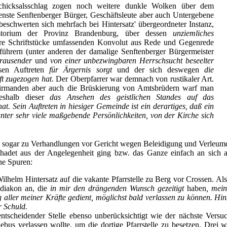
chicksalsschlag zogen noch weitere dunkle Wolken über dem
enste Senftenberger Bürger, Geschäftsleute aber auch Untergebene
eschwerten sich mehrfach bei Hintersatz' übergeordneter Instanz,
storium der Provinz Brandenburg, über dessen
unziemliches
re Schriftstücke umfassenden Konvolut aus Rede und Gegenrede
hrern (unter anderen der damalige Senftenberger Bürgermeister
rausender
und
von einer unbezwingbaren Herrschsucht beseelter
sen Auftreten
für Ärgernis sorgt
und der sich deswegen
die
t zugezogen hat
. Der Oberpfarrer war demnach von rustikaler Art.
irmanden aber auch die Brüskierung von Amtsbrüdern warf man
eshalb dieser
das Ansehen des geistlichen Standes auf das
at. Sein Auftreten in hiesiger Gemeinde ist ein derartiges, daß ein
unter sehr viele maßgebende Persönlichkeiten, von der Kirche sich
s sogar zu Verhandlungen vor Gericht wegen Beleidigung und Verleum
hadet aus der Angelegenheit ging bzw. das Ganze einfach an sich abp
ne Spuren:
lhelm Hintersatz auf die vakante Pfarrstelle zu Berg vor Crossen. Als
bdiakon an, die
in mir den drängenden Wunsch gezeitigt
haben
, mei
 aller meiner Kräfte gedient, möglichst bald verlassen zu können. Hi
r Schuld.
ntscheidender Stelle ebenso unberücksichtigt wie der nächste Versu
bus verlassen wollte, um die dortige Pfarrstelle zu besetzen. Drei w