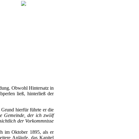
dung. Obwohl Hintersatz in
erlen ließ, hinterließ der
 Grund hierfür führte er die
ne Gemeinde, der ich zwölf
nsichtlich der Vorkommnisse
ch im Oktober 1895, als er
eitere Anläufe, das Kapitel