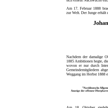
sich erneut Nachwuchs ein
Am 17. Februar 1888 brac
zur Welt. Der Junge erhäl
Joha
Nachdem der damalige Obe
1885 Ambitionen hegte, die
wovon er nur durch Inter
Gemeindemitgliedern abge
Weggang im Herbst 1888 en
"Norddeutsche Allgeme
Anzeige der offenen Oberpfarre
Am 18. Oktober siedel