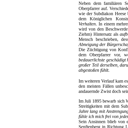
Neben dem familiären S
Oberpfarrer auf. Verschied
wie der Subdiakon Heese b
dem Königlichen Konsi
Verhalten
. In einem mehre
wird von den Beschwerdefü
Ziehm) Hintersatz als
aufb
Mensch beschrieben, des
Abneigung der Bürgerschaf
Die Züchtigung von Konf
dem Oberpfarrer vor, w
bedauerlichste geschädigt h
großer Teil derselben, dar
abgestoßen fühlt
.
Im weiteren Verlauf kam e
den meisten Fällen unbesc
andauernde Zwist doch sei
Im Juli 1895 bewarb sich Wi
Streitigkeiten mit dem Su
Jahre lang mit Anstrengung
fühle ich mich frei von jede
Sein Ansinnen blieb von e
Senftenberg in Richtung Le