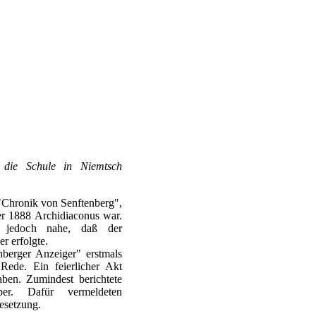
r die Schule in Niemtsch
r "Chronik von Senftenberg",
er 1888 Archidiaconus war.
n jedoch nahe, daß der
r erfolgte.
berger Anzeiger" erstmals
ede. Ein feierlicher Akt
aben. Zumindest berichtete
ber. Dafür vermeldeten
esetzung.