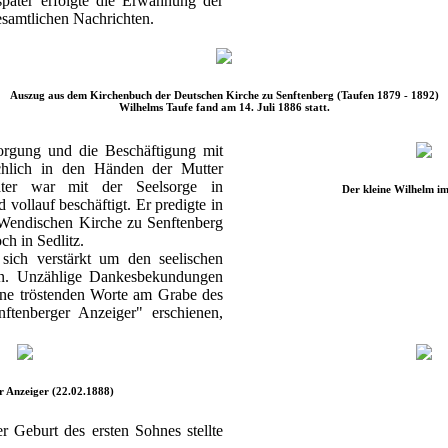
später erfolgte die Erwähnung der
esamtlichen Nachrichten.
Auszug aus dem Kirchenbuch der Deutschen Kirche zu Senftenberg (Taufen 1879 - 1892)
Wilhelms Taufe fand am 14. Juli 1886 statt.
orgung und die Beschäftigung mit
hlich in den Händen der Mutter
ter war mit der Seelsorge in
Der kleine Wilhelm i
ollauf beschäftigt. Er predigte in
 Wendischen Kirche zu Senftenberg
ch in Sedlitz.
 sich verstärkt um den seelischen
en. Unzählige Dankesbekundungen
eine tröstenden Worte am Grabe des
nftenberger Anzeiger" erschienen,
r Anzeiger (22.02.1888)
 Geburt des ersten Sohnes stellte