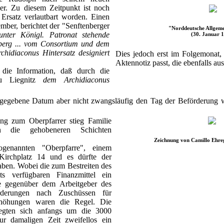
er. Zu diesem Zeitpunkt ist noch
 Ersatz verlautbart worden. Einen
ber, berichtet der "Senftenberger
"Norddeutsche Allgeme
unter Königl. Patronat stehende
(30. Januar 
nberg ... vom Consortium und dem
hidiaconus Hintersatz designiert
Dies jedoch erst im Folgemonat,
Aktennotiz passt, die ebenfalls a
 die Information, daß durch die
zu Liegnitz
dem Archidiaconus
gegebene Datum aber nicht zwangsläufig den Tag der Beförderung 
ung zum Oberpfarrer stieg Familie
in die gehobeneren Schichten
Zeichnung von Camillo Ehreg
enannten "Oberpfarre", einem
irchplatz 14 und es dürfte der
haben. Wobei die zum Bestreiten des
lts verfügbaren Finanzmittel ein
e gegenüber dem Arbeitgeber des
rderungen nach Zuschüssen für
rhöhungen waren die Regel. Die
wegten sich anfangs um die 3000
r damaligen Zeit zweifellos ein