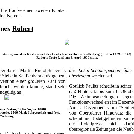
.
hte Louise einen zweiten Knaben
t den Namen
nnes
Robert
Auszug aus dem Kirchenbuch der Deutschen Kirche zu Senftenberg (Taufen 1879 - 1892)
Roberts Taufe fand am 9. April 1888 statt.
rpfarrer Martin Rudolph bereits
die Lokal-Schulinspection übe
 Stelle in Senftenberg aufzugeben,
übertragen
worden sei.
vention einer größeren Zahl von
Gottlieb Paulitz schreibt in seine
bracht werden konnte, stand sein
daß Hintersatz bis zum 1. Oktob
dgültig an.
Die Zeitungsmeldungen lege
Funktionswechsel erst im Dezembe
Am 5. Dezember ist im "Senften
ine Zeitung" (15. August 1888)
von
Oberpfarrer Hintersatz
die R
rstelle, 2566 Mark Jahresgehalt und freie
Wohnung
scheint nicht stattgefunden zu h
die Lokalpresse nicht darü
überregionale Zeitungen die Neub
te Rudolph nach seinem neuen