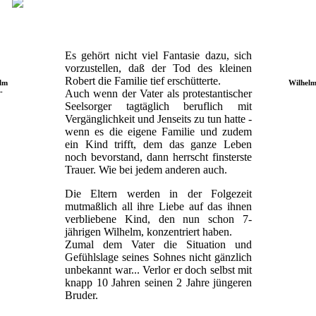
Es gehört nicht viel Fantasie dazu, sich
vorzustellen, daß der Tod des kleinen
Robert die Familie tief erschütterte.
elm
Wilhelm
-
Auch wenn der Vater als protestantischer
Seelsorger tagtäglich beruflich mit
Vergänglichkeit und Jenseits zu tun hatte -
wenn es die eigene Familie und zudem
ein Kind trifft, dem das ganze Leben
noch bevorstand, dann herrscht finsterste
Trauer. Wie bei jedem anderen auch.
Die Eltern werden in der Folgezeit
mutmaßlich all ihre Liebe auf das ihnen
verbliebene Kind, den nun schon 7-
jährigen Wilhelm, konzentriert haben.
Zumal dem Vater die Situation und
Gefühlslage seines Sohnes nicht gänzlich
unbekannt war... Verlor er doch selbst mit
knapp 10 Jahren seinen 2 Jahre jüngeren
Bruder.