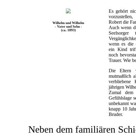
Es gehört nic
vorzustellen
Robert die Fami
Wilhelm und Wilhelm
- Vater und Sohn -
Auch wenn der
(ca. 1893)
Seelsorger 
Vergänglichkei
wenn es die 
ein Kind tri
noch bevorsta
Trauer. Wie b
Die Eltern 
mutmaßlich al
verbliebene
jährigen Wilhe
Zumal dem V
Gefühlslage s
unbekannt war.
knapp 10 Jahr
Bruder.
Neben dem familiären Schi