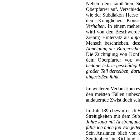
Neben dem familiären S
Oberpfarrer auf. Verschied
wie der Subdiakon Heese b
dem Königlichen Konsi
Verhalten
. In einem mehre
wird von den Beschwerdefü
Ziehm) Hintersatz als
aufb
Mensch beschrieben, des
Abneigung der Bürgerschaf
Die Züchtigung von Konf
dem Oberpfarrer vor, w
bedauerlichste geschädigt h
großer Teil derselben, dar
abgestoßen fühlt
.
Im weiteren Verlauf kam e
den meisten Fällen unbesc
andauernde Zwist doch sei
Im Juli 1895 bewarb sich Wi
Streitigkeiten mit dem Su
Jahre lang mit Anstrengung
fühle ich mich frei von jede
Sein Ansinnen blieb von e
Senftenberg in Richtung Le