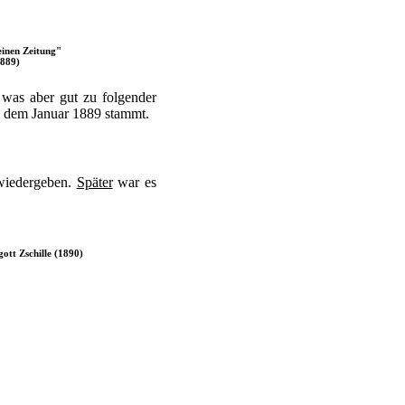
inen Zeitung"
1889)
 was aber gut zu folgender
us dem Januar 1889 stammt.
wiedergeben.
Später
war es
ott Zschille (1890)