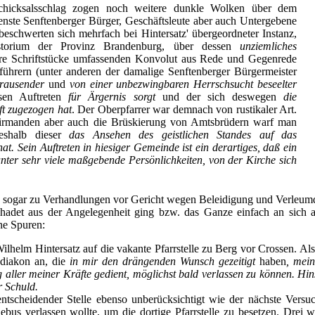
chicksalsschlag zogen noch weitere dunkle Wolken über dem
enste Senftenberger Bürger, Geschäftsleute aber auch Untergebene
eschwerten sich mehrfach bei Hintersatz' übergeordneter Instanz,
storium der Provinz Brandenburg, über dessen
unziemliches
re Schriftstücke umfassenden Konvolut aus Rede und Gegenrede
hrern (unter anderen der damalige Senftenberger Bürgermeister
rausender
und
von einer unbezwingbaren Herrschsucht beseelter
sen Auftreten
für Ärgernis sorgt
und der sich deswegen
die
t zugezogen hat
. Der Oberpfarrer war demnach von rustikaler Art.
irmanden aber auch die Brüskierung von Amtsbrüdern warf man
eshalb dieser
das Ansehen des geistlichen Standes auf das
at. Sein Auftreten in hiesiger Gemeinde ist ein derartiges, daß ein
unter sehr viele maßgebende Persönlichkeiten, von der Kirche sich
s sogar zu Verhandlungen vor Gericht wegen Beleidigung und Verleum
hadet aus der Angelegenheit ging bzw. das Ganze einfach an sich abp
ne Spuren:
lhelm Hintersatz auf die vakante Pfarrstelle zu Berg vor Crossen. Als
bdiakon an, die
in mir den drängenden Wunsch gezeitigt
haben
, mei
 aller meiner Kräfte gedient, möglichst bald verlassen zu können. Hi
r Schuld.
ntscheidender Stelle ebenso unberücksichtigt wie der nächste Versu
bus verlassen wollte, um die dortige Pfarrstelle zu besetzen. Drei w