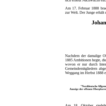
sich erneut Nachwuchs ein
Am 17. Februar 1888 brac
zur Welt. Der Junge erhäl
Joha
Nachdem der damalige Obe
1885 Ambitionen hegte, die
wovon er nur durch Inter
Gemeindemitgliedern abge
Weggang im Herbst 1888 en
"Norddeutsche Allgeme
Anzeige der offenen Oberpfarre
Am 18. Oktober siedel