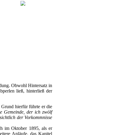
dung. Obwohl Hintersatz in
erlen ließ, hinterließ der
 Grund hierfür führte er die
ne Gemeinde, der ich zwölf
nsichtlich der Vorkommnisse
ch im Oktober 1895, als er
eitere Anläufe, das Kapitel