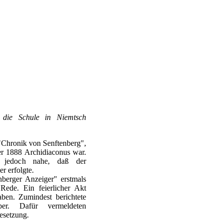
r die Schule in Niemtsch
r "Chronik von Senftenberg",
er 1888 Archidiaconus war.
n jedoch nahe, daß der
r erfolgte.
berger Anzeiger" erstmals
ede. Ein feierlicher Akt
aben. Zumindest berichtete
ber. Dafür vermeldeten
esetzung.