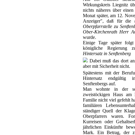
Wirkungskreis Liegnitz üb
nichts näheres über einen
Monat später, am 12. Novem
Anzeiger", daß für die
Oberpfarrstelle zu Senfte
Ober-Kirchenrath Herr Arc
wurde.
Einige Tage später folgt
königliche Regierung 
Hintersatz in Senftenberg
Dabei muß das dort an
aber mit Sicherheit nicht.
Spätestens mit der Beruf
Hintersatz endgültig 
Senftenbergs auf.
Man wohnte in der sog
zweistöckigen Haus am K
Familie nicht viel gefehlt 
familiären Lebensunterha
ständiger Quell der Klag
Oberpfarrers waren. Fo
Kurreisen oder Gehaltse
jährlichen Einkünfte be
Mark. Ein Betrag, der zu