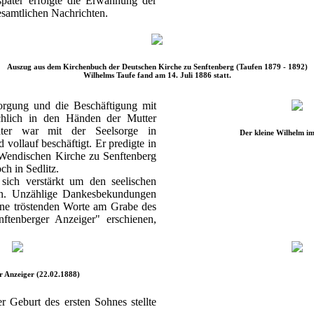
später erfolgte die Erwähnung der
esamtlichen Nachrichten.
Auszug aus dem Kirchenbuch der Deutschen Kirche zu Senftenberg (Taufen 1879 - 1892)
Wilhelms Taufe fand am 14. Juli 1886 statt.
orgung und die Beschäftigung mit
hlich in den Händen der Mutter
ter war mit der Seelsorge in
Der kleine Wilhelm i
ollauf beschäftigt. Er predigte in
 Wendischen Kirche zu Senftenberg
ch in Sedlitz.
 sich verstärkt um den seelischen
en. Unzählige Dankesbekundungen
eine tröstenden Worte am Grabe des
nftenberger Anzeiger" erschienen,
r Anzeiger (22.02.1888)
 Geburt des ersten Sohnes stellte