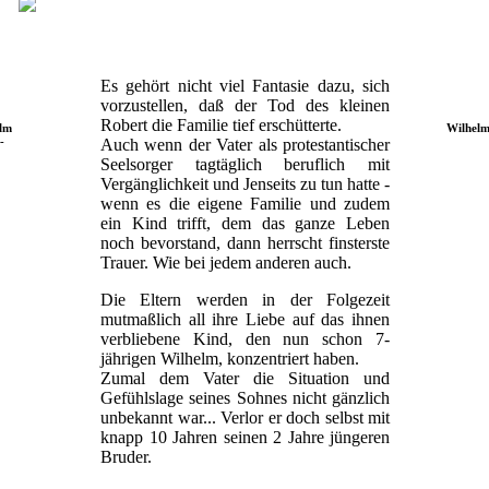
Es gehört nicht viel Fantasie dazu, sich
vorzustellen, daß der Tod des kleinen
Robert die Familie tief erschütterte.
elm
Wilhelm
-
Auch wenn der Vater als protestantischer
Seelsorger tagtäglich beruflich mit
Vergänglichkeit und Jenseits zu tun hatte -
wenn es die eigene Familie und zudem
ein Kind trifft, dem das ganze Leben
noch bevorstand, dann herrscht finsterste
Trauer. Wie bei jedem anderen auch.
Die Eltern werden in der Folgezeit
mutmaßlich all ihre Liebe auf das ihnen
verbliebene Kind, den nun schon 7-
jährigen Wilhelm, konzentriert haben.
Zumal dem Vater die Situation und
Gefühlslage seines Sohnes nicht gänzlich
unbekannt war... Verlor er doch selbst mit
knapp 10 Jahren seinen 2 Jahre jüngeren
Bruder.