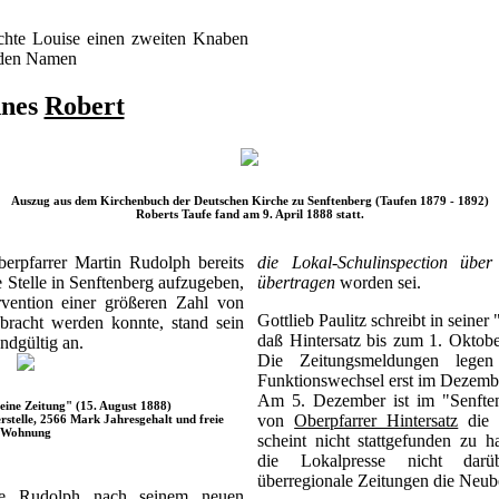
.
hte Louise einen zweiten Knaben
t den Namen
nnes
Robert
Auszug aus dem Kirchenbuch der Deutschen Kirche zu Senftenberg (Taufen 1879 - 1892)
Roberts Taufe fand am 9. April 1888 statt.
rpfarrer Martin Rudolph bereits
die Lokal-Schulinspection übe
 Stelle in Senftenberg aufzugeben,
übertragen
worden sei.
vention einer größeren Zahl von
Gottlieb Paulitz schreibt in seine
bracht werden konnte, stand sein
daß Hintersatz bis zum 1. Oktob
dgültig an.
Die Zeitungsmeldungen lege
Funktionswechsel erst im Dezembe
Am 5. Dezember ist im "Senften
ine Zeitung" (15. August 1888)
von
Oberpfarrer Hintersatz
die R
rstelle, 2566 Mark Jahresgehalt und freie
Wohnung
scheint nicht stattgefunden zu h
die Lokalpresse nicht darü
überregionale Zeitungen die Neub
te Rudolph nach seinem neuen