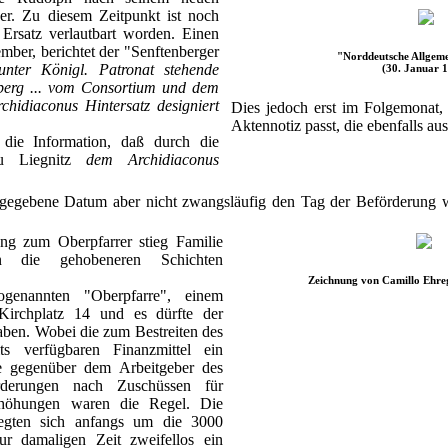
er. Zu diesem Zeitpunkt ist noch
 Ersatz verlautbart worden. Einen
ber, berichtet der "Senftenberger
"Norddeutsche Allgeme
unter Königl. Patronat stehende
(30. Januar 
nberg ... vom Consortium und dem
hidiaconus Hintersatz designiert
Dies jedoch erst im Folgemonat,
Aktennotiz passt, die ebenfalls a
 die Information, daß durch die
zu Liegnitz
dem Archidiaconus
gegebene Datum aber nicht zwangsläufig den Tag der Beförderung 
ung zum Oberpfarrer stieg Familie
in die gehobeneren Schichten
Zeichnung von Camillo Ehreg
enannten "Oberpfarre", einem
irchplatz 14 und es dürfte der
haben. Wobei die zum Bestreiten des
lts verfügbaren Finanzmittel ein
e gegenüber dem Arbeitgeber des
rderungen nach Zuschüssen für
rhöhungen waren die Regel. Die
wegten sich anfangs um die 3000
r damaligen Zeit zweifellos ein