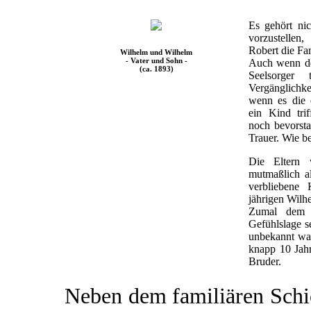
Es gehört nic
vorzustellen
Robert die Fami
Wilhelm und Wilhelm
- Vater und Sohn -
Auch wenn der
(ca. 1893)
Seelsorger 
Vergänglichkei
wenn es die 
ein Kind tri
noch bevorsta
Trauer. Wie b
Die Eltern 
mutmaßlich al
verbliebene
jährigen Wilhe
Zumal dem V
Gefühlslage s
unbekannt war.
knapp 10 Jahr
Bruder.
Neben dem familiären Schi