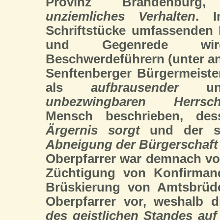
Provinz Brandenburg
unziemliches Verhalten
. I
Schriftstücke umfassenden
und Gegenrede w
Beschwerdeführern (unter a
Senftenberger Bürgermeiste
als
aufbrausender
u
unbezwingbaren Herrsch
Mensch beschrieben, de
Ärgernis sorgt
und der s
Abneigung der Bürgerschaft
Oberpfarrer war demnach von 
Züchtigung von Konfirman
Brüskierung von Amtsbrü
Oberpfarrer vor, weshalb 
des geistlichen Standes auf