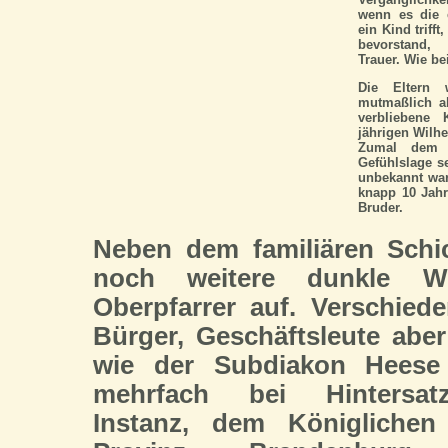
wenn es die 
ein Kind trif
bevorstand, 
Trauer. Wie b
Die Eltern 
mutmaßlich al
verbliebene
jährigen Wilhe
Zumal dem V
Gefühlslage s
unbekannt war.
knapp 10 Jahr
Bruder.
Neben dem familiären Schi
noch weitere dunkle 
Oberpfarrer auf. Verschied
Bürger, Geschäftsleute abe
wie der Subdiakon Heese
mehrfach bei Hintersatz
Instanz, dem Königlichen