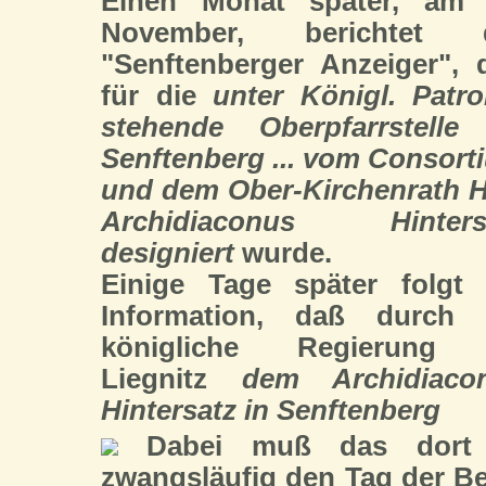
Einen Monat später, am 
November, berichtet 
"Senftenberger Anzeiger", 
für die
unter Königl. Patro
stehende Oberpfarrstelle
Senftenberg ... vom Consort
und dem Ober-Kirchenrath H
Archidiaconus Hinters
designiert
wurde.
Einige Tage später folgt 
Information, daß durch 
königliche Regierung
Liegnitz
dem Archidiaco
Hintersatz in Senftenberg
Dabei muß das dort a
zwangsläufig den Tag der B