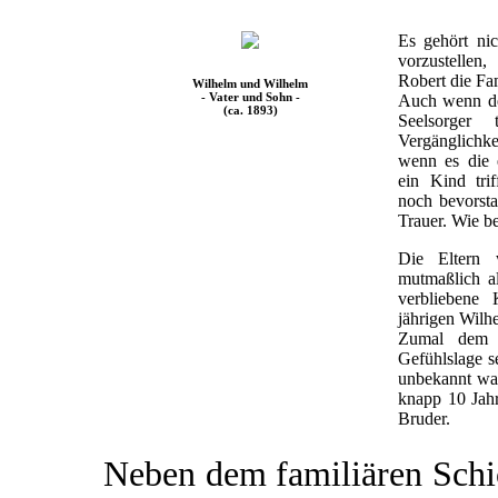
Es gehört nic
vorzustellen
Robert die Fami
Wilhelm und Wilhelm
- Vater und Sohn -
Auch wenn der
(ca. 1893)
Seelsorger 
Vergänglichkei
wenn es die 
ein Kind tri
noch bevorsta
Trauer. Wie b
Die Eltern 
mutmaßlich al
verbliebene
jährigen Wilhe
Zumal dem V
Gefühlslage s
unbekannt war.
knapp 10 Jahr
Bruder.
Neben dem familiären Schi