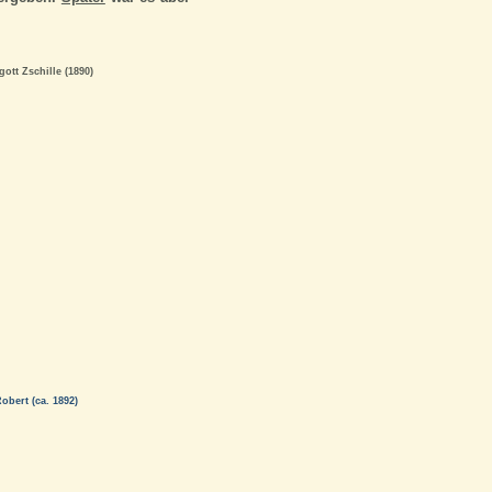
tt Zschille (1890)
bert (ca. 1892)