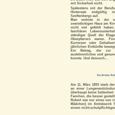
mit Sicherheit nicht.
Spätestens mit der Beruf
Hintersatz endgültig 
Senftenbergs auf.
Man wohnte in der sog
zweistöckigen Haus am Kirc
nicht viel gefehlt habe
familiären Lebensunterha
ständiger Quell der Klag
Oberpfarrers waren. Fo
Kurreisen oder Gehaltse
jährlichen Einkünfte beweg
Ein Betrag, der zur d
auskömmliches und gesunde
konnte. Und dennoch...
Die Brüder Rob
Am 11. März 1893 starb der
an einer Lungenentzündun
überhaupt keine Seltenheit
Familien, die besser gestell
Robert war nur eines von i
Mädchen) im Amtsbezirk S
einem nicht-schulpflichtigen