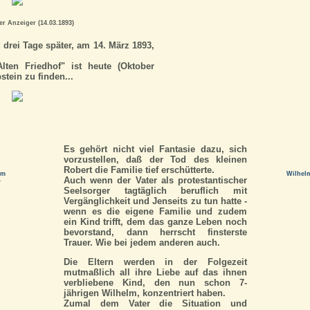
r Anzeiger (14.03.1893)
 drei Tage später, am 14. März 1893,
lten Friedhof" ist heute (Oktober
tein zu finden...
Es gehört nicht viel Fantasie dazu, sich
vorzustellen, daß der Tod des kleinen
Robert die Familie tief erschütterte.
lm
Wilhelm
Auch wenn der Vater als protestantischer
-
Seelsorger tagtäglich beruflich mit
Vergänglichkeit und Jenseits zu tun hatte -
wenn es die eigene Familie und zudem
ein Kind trifft, dem das ganze Leben noch
bevorstand, dann herrscht finsterste
Trauer. Wie bei jedem anderen auch.
Die Eltern werden in der Folgezeit
mutmaßlich all ihre Liebe auf das ihnen
verbliebene Kind, den nun schon 7-
jährigen Wilhelm, konzentriert haben.
Zumal dem Vater die Situation und