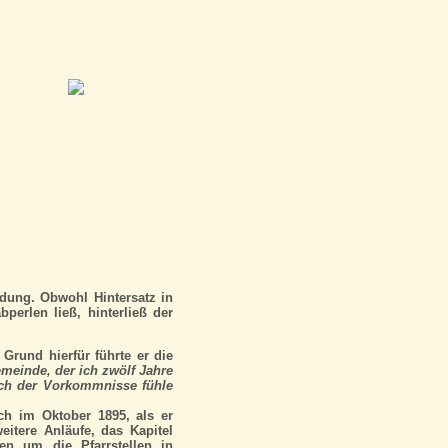
dung. Obwohl Hintersatz in
erlen ließ, hinterließ der
 Grund hierfür führte er die
meinde, der ich zwölf Jahre
lich der Vorkommnisse fühle
ch im Oktober 1895, als er
eitere Anläufe, das Kapitel
gen um die Pfarrstellen in