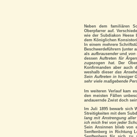
Neben dem familiären S
Oberpfarrer auf. Verschied
wie der Subdiakon Heese b
dem Königlichen Konsistor
In einem mehrere Schrifts
Beschwerdeführern (unter a
als
aufbrausender
und
von 
dessen Auftreten
für Ärger
zugezogen hat
. Der Ober
Konfirmanden aber auch d
weshalb dieser
das Ansehe
Sein Auftreten in hiesiger 
sehr viele maßgebende Pers
Im weiteren Verlauf kam e
den meisten Fällen unbesc
andauernde Zwist doch sei
Im Juli 1895 bewarb sich Wi
Streitigkeiten mit dem Sub
lang mit Anstrengung aller
ich mich frei von jeder Sch
Sein Ansinnen blieb von e
Senftenberg in Richtung Le
Senftenberg für sich zu s