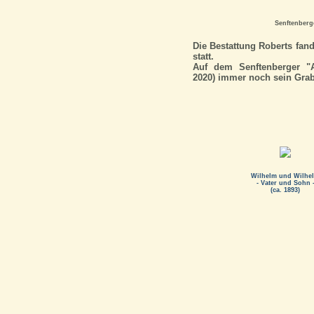
Senftenberge
Die Bestattung Roberts fand
statt.
Auf dem Senftenberger "A
2020) immer noch sein Grabs
Wilhelm und Wilhe
- Vater und Sohn 
(ca. 1893)