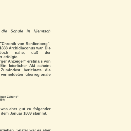
r die Schule in Niemtsch
r "Chronik von Senftenberg",
 1888 Archidiaconus war. Die
jedoch nahe, daß der
 erfolgte.
rger Anzeiger" erstmals von
in feierlicher Akt scheint
Zumindest berichtete die
 vermeldeten überregionale
inen Zeitung"
889)
 was aber gut zu folgender
us dem Januar 1889 stammt.
dergeben.
Später
war es aber