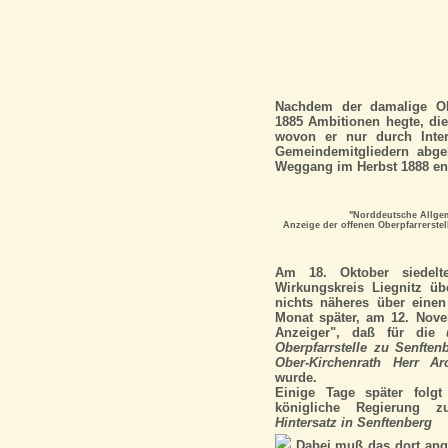
Nachdem der damalige Obe
1885 Ambitionen hegte, die
wovon er nur durch Inter
Gemeindemitgliedern abge
Weggang im Herbst 1888 en
"Norddeutsche Allgem
Anzeige der offenen Oberpfarrerste
Am 18. Oktober siedel
Wirkungskreis Liegnitz üb
nichts näheres über einen
Monat später, am 12. Novem
Anzeiger", daß für die
Oberpfarrstelle zu Senfte
Ober-Kirchenrath Herr Arc
wurde.
Einige Tage später folgt
königliche Regierung 
Hintersatz in Senftenberg
Dabei muß das dort ang