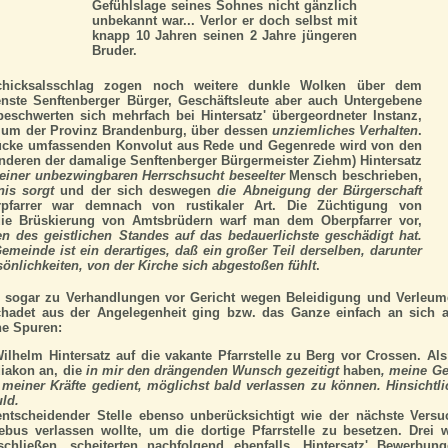
Gefühlslage seines Sohnes nicht gänzlich
unbekannt war... Verlor er doch selbst mit
knapp 10 Jahren seinen 2 Jahre jüngeren
Bruder.
chicksalsschlag zogen noch weitere dunkle Wolken über dem
enste Senftenberger Bürger, Geschäftsleute aber auch Untergebene
eschwerten sich mehrfach bei Hintersatz' übergeordneter Instanz,
ium der Provinz Brandenburg, über dessen
unziemliches Verhalten
.
tücke umfassenden Konvolut aus Rede und Gegenrede wird von den
nderen der damalige Senftenberger Bürgermeister Ziehm) Hintersatz
einer unbezwingbaren Herrschsucht beseelter
Mensch beschrieben,
nis sorgt
und der sich deswegen
die Abneigung der Bürgerschaft
pfarrer war demnach von rustikaler Art. Die Züchtigung von
ie Brüskierung von Amtsbrüdern warf man dem Oberpfarrer vor,
n des geistlichen Standes auf das bedauerlichste geschädigt hat.
Gemeinde ist ein derartiges, daß ein großer Teil derselben, darunter
önlichkeiten, von der Kirche sich abgestoßen fühlt
.
s sogar zu Verhandlungen vor Gericht wegen Beleidigung und Verleum
hadet aus der Angelegenheit ging bzw. das Ganze einfach an sich abp
ne Spuren:
lhelm Hintersatz auf die vakante Pfarrstelle zu Berg vor Crossen. Als
diakon an, die
in mir den drängenden Wunsch gezeitigt
haben
, meine Ge
 meiner Kräfte gedient, möglichst bald verlassen zu können. Hinsicht
uld.
ntscheidender Stelle ebenso unberücksichtigt wie der nächste Versu
bus verlassen wollte, um die dortige Pfarrstelle zu besetzen. Drei w
chließen, scheiterten nachfolgend ebenfalls. Hintersatz' Bewerbun