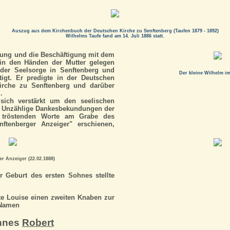
Auszug aus dem Kirchenbuch der Deutschen Kirche zu Senftenberg (Taufen 1879 - 1892)
Wilhelms Taufe fand am 14. Juli 1886 statt.
gung und die Beschäftigung mit dem
in den Händen der Mutter gelegen
 der Seelsorge in Senftenberg und
Der kleine Wilhelm im
igt. Er predigte in der Deutschen
rche zu Senftenberg und darüber
.
 sich verstärkt um den seelischen
. Unzählige Dankesbekundungen der
e tröstenden Worte am Grabe des
nftenberger Anzeiger" erschienen,
r Anzeiger (22.02.1888)
 Geburt des ersten Sohnes stellte
te Louise einen zweiten Knaben zur
 Namen
nnes
Robert