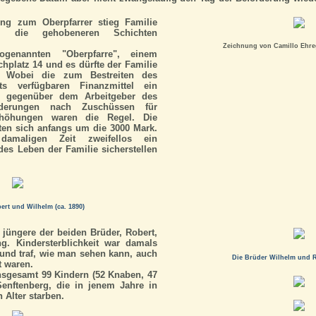
ung zum Oberpfarrer stieg Familie
in die gehobeneren Schichten
Zeichnung von Camillo Ehrego
enannten "Oberpfarre", einem
hplatz 14 und es dürfte der Familie
n. Wobei die zum Bestreiten des
lts verfügbaren Finanzmittel ein
e gegenüber dem Arbeitgeber des
rderungen nach Zuschüssen für
rhöhungen waren die Regel. Die
ten sich anfangs um die 3000 Mark.
amaligen Zeit zweifellos ein
s Leben der Familie sicherstellen
ert und Wilhelm (ca. 1890)
 jüngere der beiden Brüder, Robert,
g. Kindersterblichkeit war damals
 und traf, wie man sehen kann, auch
Die Brüder Wilhelm und Ro
t waren.
nsgesamt 99 Kindern (52 Knaben, 47
enftenberg, die in jenem Jahre in
 Alter starben.