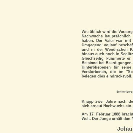
Wie üblich wird die Versor
Nachwuchs hauptsächlich 
haben. Der Vater war mit
Umgegend vollauf beschäft
und in der Wendischen Ki
hinaus auch noch in Sedlitz
Gleichzeitig kümmerte er
Beistand bei Beerdigungen
Hinterbliebenen für sein
Verstorbenen, die im "Se
belegen dies eindrucksvoll.
Senftenberge
Knapp zwei Jahre nach der
sich erneut Nachwuchs ein.
Am 17. Februar 1888 brach
Welt. Der Junge erhält den
Joha