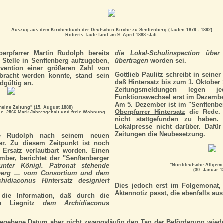
Auszug aus dem Kirchenbuch der Deutschen Kirche zu Senftenberg (Taufen 1879 - 1892)
Roberts Taufe fand am 9. April 1888 statt.
rpfarrer Martin Rudolph bereits
die Lokal-Schulinspection übe
 Stelle in Senftenberg aufzugeben,
übertragen
worden sei.
vention einer größeren Zahl von
Gottlieb Paulitz schreibt in seine
bracht werden konnte, stand sein
daß Hintersatz bis zum 1. Oktober
dgültig an.
Zeitungsmeldungen legen 
Funktionswechsel erst im Dezember
Am 5. Dezember ist im "Senftenbe
eine Zeitung" (15. August 1888)
Oberpfarrer Hintersatz
die Rede. E
lle, 2566 Mark Jahresgehalt und freie Wohnung
nicht stattgefunden zu haben. 
Lokalpresse nicht darüber. Dafür
Zeitungen die Neubesetzung.
te Rudolph nach seinem neuen
er. Zu diesem Zeitpunkt ist noch
 Ersatz verlautbart worden. Einen
ber, berichtet der "Senftenberger
unter Königl. Patronat stehende
"Norddeutsche Allgeme
(30. Januar 1
nberg ... vom Consortium und dem
hidiaconus Hintersatz designiert
Dies jedoch erst im Folgemonat,
Aktennotiz passt, die ebenfalls a
 die Information, daß durch die
zu Liegnitz
dem Archidiaconus
egebene Datum aber nicht zwangsläufig den Tag der Beförderung wie