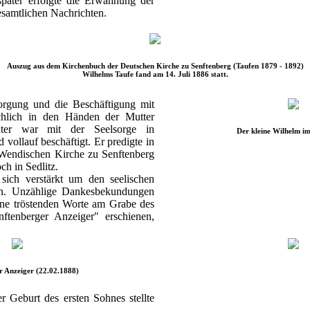
später erfolgte die Erwähnung der
esamtlichen Nachrichten.
Auszug aus dem Kirchenbuch der Deutschen Kirche zu Senftenberg (Taufen 1879 - 1892)
Wilhelms Taufe fand am 14. Juli 1886 statt.
orgung und die Beschäftigung mit
hlich in den Händen der Mutter
ter war mit der Seelsorge in
Der kleine Wilhelm i
ollauf beschäftigt. Er predigte in
 Wendischen Kirche zu Senftenberg
ch in Sedlitz.
 sich verstärkt um den seelischen
en. Unzählige Dankesbekundungen
eine tröstenden Worte am Grabe des
nftenberger Anzeiger" erschienen,
r Anzeiger (22.02.1888)
 Geburt des ersten Sohnes stellte