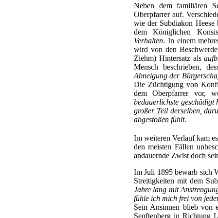
Neben dem familiären S
Oberpfarrer auf. Verschied
wie der Subdiakon Heese b
dem Königlichen Konsi
Verhalten
. In einem mehre
wird von den Beschwerdefü
Ziehm) Hintersatz als
aufb
Mensch beschrieben, des
Abneigung der Bürgerschaf
Die Züchtigung von Konf
dem Oberpfarrer vor, w
bedauerlichste geschädigt h
großer Teil derselben, dar
abgestoßen fühlt
.
Im weiteren Verlauf kam e
den meisten Fällen unbesc
andauernde Zwist doch sei
Im Juli 1895 bewarb sich Wi
Streitigkeiten mit dem Su
Jahre lang mit Anstrengung
fühle ich mich frei von jede
Sein Ansinnen blieb von e
Senftenberg in Richtung Le