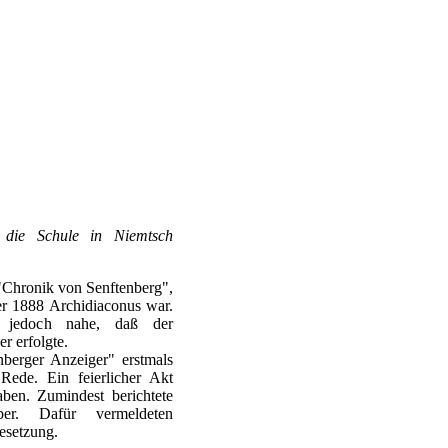
r die Schule in Niemtsch
r "Chronik von Senftenberg",
er 1888 Archidiaconus war.
n jedoch nahe, daß der
r erfolgte.
berger Anzeiger" erstmals
ede. Ein feierlicher Akt
aben. Zumindest berichtete
ber. Dafür vermeldeten
esetzung.