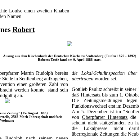
.
hte Louise einen zweiten Knaben
t den Namen
nnes
Robert
Auszug aus dem Kirchenbuch der Deutschen Kirche zu Senftenberg (Taufen 1879 - 1892)
Roberts Taufe fand am 9. April 1888 statt.
rpfarrer Martin Rudolph bereits
die Lokal-Schulinspection übe
 Stelle in Senftenberg aufzugeben,
übertragen
worden sei.
vention einer größeren Zahl von
Gottlieb Paulitz schreibt in seine
bracht werden konnte, stand sein
daß Hintersatz bis zum 1. Oktob
dgültig an.
Die Zeitungsmeldungen lege
Funktionswechsel erst im Dezembe
Am 5. Dezember ist im "Senften
ine Zeitung" (15. August 1888)
von
Oberpfarrer Hintersatz
die R
rstelle, 2566 Mark Jahresgehalt und freie
Wohnung
scheint nicht stattgefunden zu h
die Lokalpresse nicht darü
überregionale Zeitungen die Neub
te Rudolph nach seinem neuen