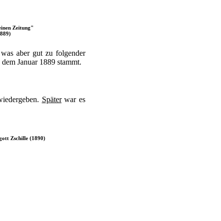
inen Zeitung"
1889)
 was aber gut zu folgender
us dem Januar 1889 stammt.
wiedergeben.
Später
war es
ott Zschille (1890)