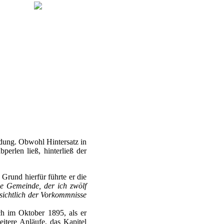
dung. Obwohl Hintersatz in
erlen ließ, hinterließ der
 Grund hierfür führte er die
ne Gemeinde, der ich zwölf
nsichtlich der Vorkommnisse
ch im Oktober 1895, als er
eitere Anläufe, das Kapitel