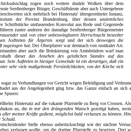
chicksalsschlag zogen noch weitere dunkle Wolken über dem
enste Senftenberger Bürger, Geschäftsleute aber auch Untergebene
eschwerten sich mehrfach bei Hintersatz' übergeordneter Instanz,
storium der Provinz Brandenburg, über dessen
unziemliches
re Schriftstücke umfassenden Konvolut aus Rede und Gegenrede
hrern (unter anderen der damalige Senftenberger Bürgermeister
rausender
und
von einer unbezwingbaren Herrschsucht beseelter
sen Auftreten
für Ärgernis sorgt
und der sich deswegen
die
t zugezogen hat
. Der Oberpfarrer war demnach von rustikaler Art.
irmanden aber auch die Brüskierung von Amtsbrüdern warf man
eshalb dieser
das Ansehen des geistlichen Standes auf das
at. Sein Auftreten in hiesiger Gemeinde ist ein derartiges, daß ein
unter sehr viele maßgebende Persönlichkeiten, von der Kirche sich
s sogar zu Verhandlungen vor Gericht wegen Beleidigung und Verleum
hadet aus der Angelegenheit ging bzw. das Ganze einfach an sich abp
ne Spuren:
lhelm Hintersatz auf die vakante Pfarrstelle zu Berg vor Crossen. Als
bdiakon an, die
in mir den drängenden Wunsch gezeitigt
haben
, mei
 aller meiner Kräfte gedient, möglichst bald verlassen zu können. Hi
r Schuld.
ntscheidender Stelle ebenso unberücksichtigt wie der nächste Versu
bus verlassen wollte, um die dortige Pfarrstelle zu besetzen. Drei w