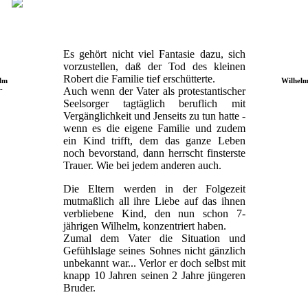
Es gehört nicht viel Fantasie dazu, sich
vorzustellen, daß der Tod des kleinen
Robert die Familie tief erschütterte.
elm
Wilhelm
-
Auch wenn der Vater als protestantischer
Seelsorger tagtäglich beruflich mit
Vergänglichkeit und Jenseits zu tun hatte -
wenn es die eigene Familie und zudem
ein Kind trifft, dem das ganze Leben
noch bevorstand, dann herrscht finsterste
Trauer. Wie bei jedem anderen auch.
Die Eltern werden in der Folgezeit
mutmaßlich all ihre Liebe auf das ihnen
verbliebene Kind, den nun schon 7-
jährigen Wilhelm, konzentriert haben.
Zumal dem Vater die Situation und
Gefühlslage seines Sohnes nicht gänzlich
unbekannt war... Verlor er doch selbst mit
knapp 10 Jahren seinen 2 Jahre jüngeren
Bruder.