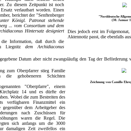
er. Zu diesem Zeitpunkt ist noch
 Ersatz verlautbart worden. Einen
ber, berichtet der "Senftenberger
"Norddeutsche Allgeme
unter Königl. Patronat stehende
(30. Januar 
nberg ... vom Consortium und dem
hidiaconus Hintersatz designiert
Dies jedoch erst im Folgemonat,
Aktennotiz passt, die ebenfalls a
 die Information, daß durch die
zu Liegnitz
dem Archidiaconus
gegebene Datum aber nicht zwangsläufig den Tag der Beförderung 
ung zum Oberpfarrer stieg Familie
in die gehobeneren Schichten
Zeichnung von Camillo Ehreg
enannten "Oberpfarre", einem
irchplatz 14 und es dürfte der
haben. Wobei die zum Bestreiten des
lts verfügbaren Finanzmittel ein
e gegenüber dem Arbeitgeber des
rderungen nach Zuschüssen für
rhöhungen waren die Regel. Die
wegten sich anfangs um die 3000
r damaligen Zeit zweifellos ein