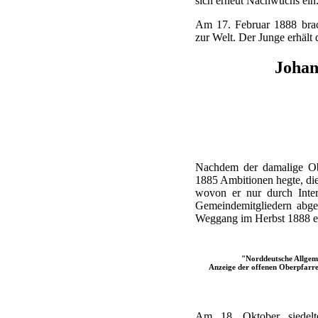
sich erneut Nachwuchs ein
Am 17. Februar 1888 brac
zur Welt. Der Junge erhäl
Joha
Nachdem der damalige Obe
1885 Ambitionen hegte, die
wovon er nur durch Inter
Gemeindemitgliedern abge
Weggang im Herbst 1888 en
"Norddeutsche Allgeme
Anzeige der offenen Oberpfarre
Am 18. Oktober siedel