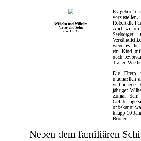
Es gehört nic
vorzustellen
Robert die Fami
Wilhelm und Wilhelm
- Vater und Sohn -
Auch wenn der
(ca. 1893)
Seelsorger 
Vergänglichkei
wenn es die 
ein Kind tri
noch bevorsta
Trauer. Wie b
Die Eltern 
mutmaßlich al
verbliebene
jährigen Wilhe
Zumal dem V
Gefühlslage s
unbekannt war.
knapp 10 Jahr
Bruder.
Neben dem familiären Schi