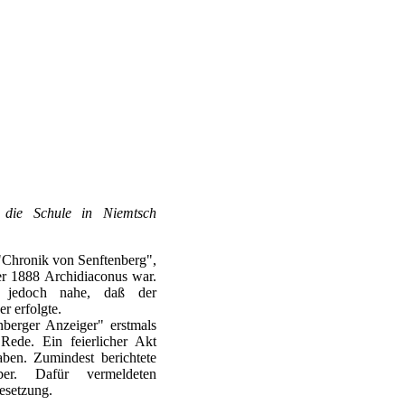
r die Schule in Niemtsch
r "Chronik von Senftenberg",
er 1888 Archidiaconus war.
n jedoch nahe, daß der
r erfolgte.
berger Anzeiger" erstmals
ede. Ein feierlicher Akt
aben. Zumindest berichtete
ber. Dafür vermeldeten
esetzung.