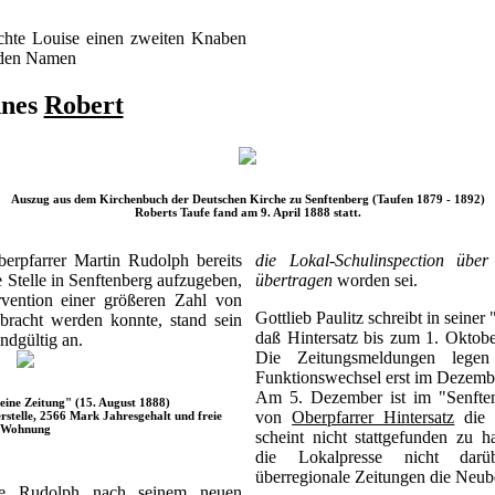
.
hte Louise einen zweiten Knaben
t den Namen
nnes
Robert
Auszug aus dem Kirchenbuch der Deutschen Kirche zu Senftenberg (Taufen 1879 - 1892)
Roberts Taufe fand am 9. April 1888 statt.
rpfarrer Martin Rudolph bereits
die Lokal-Schulinspection übe
 Stelle in Senftenberg aufzugeben,
übertragen
worden sei.
vention einer größeren Zahl von
Gottlieb Paulitz schreibt in seine
bracht werden konnte, stand sein
daß Hintersatz bis zum 1. Oktob
dgültig an.
Die Zeitungsmeldungen lege
Funktionswechsel erst im Dezembe
Am 5. Dezember ist im "Senften
ine Zeitung" (15. August 1888)
von
Oberpfarrer Hintersatz
die R
rstelle, 2566 Mark Jahresgehalt und freie
Wohnung
scheint nicht stattgefunden zu h
die Lokalpresse nicht darü
überregionale Zeitungen die Neub
te Rudolph nach seinem neuen