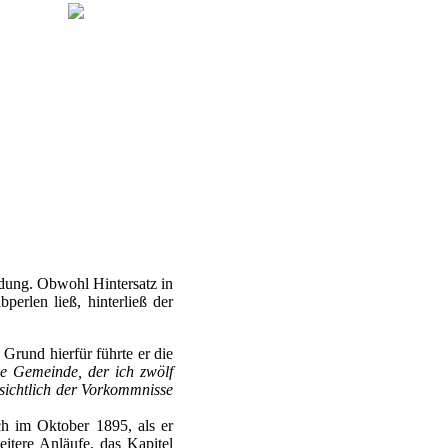
dung. Obwohl Hintersatz in
erlen ließ, hinterließ der
 Grund hierfür führte er die
ne Gemeinde, der ich zwölf
nsichtlich der Vorkommnisse
ch im Oktober 1895, als er
eitere Anläufe, das Kapitel