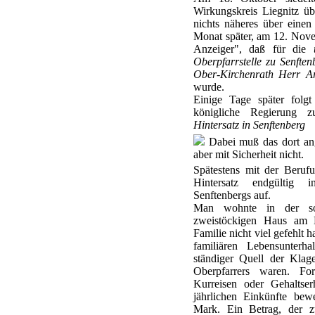
Wirkungskreis Liegnitz üb
nichts näheres über einen
Monat später, am 12. Novem
Anzeiger", daß für die
Oberpfarrstelle zu Senfte
Ober-Kirchenrath Herr Arc
wurde.
Einige Tage später folgt
königliche Regierung 
Hintersatz in Senftenberg
Dabei muß das dort an
aber mit Sicherheit nicht.
Spätestens mit der Beruf
Hintersatz endgültig 
Senftenbergs auf.
Man wohnte in der sog
zweistöckigen Haus am K
Familie nicht viel gefehlt 
familiären Lebensunterha
ständiger Quell der Klag
Oberpfarrers waren. Fo
Kurreisen oder Gehaltse
jährlichen Einkünfte be
Mark. Ein Betrag, der zu