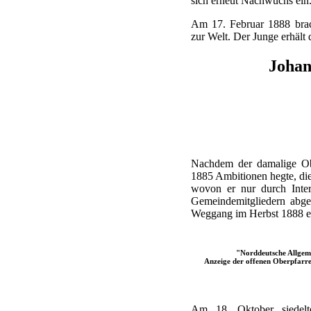
sich erneut Nachwuchs ein
Am 17. Februar 1888 brac
zur Welt. Der Junge erhäl
Joha
Nachdem der damalige Obe
1885 Ambitionen hegte, die
wovon er nur durch Inter
Gemeindemitgliedern abge
Weggang im Herbst 1888 en
"Norddeutsche Allgeme
Anzeige der offenen Oberpfarre
Am 18. Oktober siedel