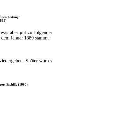
inen Zeitung"
1889)
 was aber gut zu folgender
us dem Januar 1889 stammt.
wiedergeben.
Später
war es
ott Zschille (1890)