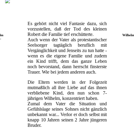
Es gehört nicht viel Fantasie dazu, sich
vorzustellen, daß der Tod des kleinen
Robert die Familie tief erschütterte.
elm
Wilhelm
-
Auch wenn der Vater als protestantischer
Seelsorger tagtäglich beruflich mit
Vergänglichkeit und Jenseits zu tun hatte -
wenn es die eigene Familie und zudem
ein Kind trifft, dem das ganze Leben
noch bevorstand, dann herrscht finsterste
Trauer. Wie bei jedem anderen auch.
Die Eltern werden in der Folgezeit
mutmaßlich all ihre Liebe auf das ihnen
verbliebene Kind, den nun schon 7-
jährigen Wilhelm, konzentriert haben.
Zumal dem Vater die Situation und
Gefühlslage seines Sohnes nicht gänzlich
unbekannt war... Verlor er doch selbst mit
knapp 10 Jahren seinen 2 Jahre jüngeren
Bruder.