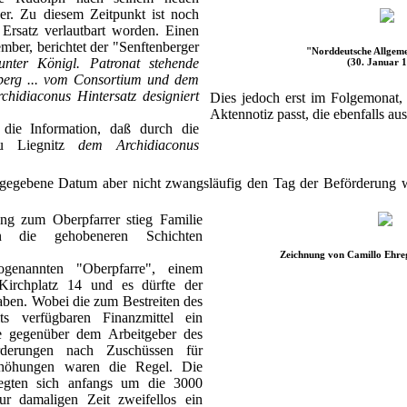
er. Zu diesem Zeitpunkt ist noch
 Ersatz verlautbart worden. Einen
ber, berichtet der "Senftenberger
"Norddeutsche Allgeme
unter Königl. Patronat stehende
(30. Januar 
nberg ... vom Consortium und dem
hidiaconus Hintersatz designiert
Dies jedoch erst im Folgemonat,
Aktennotiz passt, die ebenfalls a
 die Information, daß durch die
zu Liegnitz
dem Archidiaconus
gegebene Datum aber nicht zwangsläufig den Tag der Beförderung 
ung zum Oberpfarrer stieg Familie
in die gehobeneren Schichten
Zeichnung von Camillo Ehreg
enannten "Oberpfarre", einem
irchplatz 14 und es dürfte der
haben. Wobei die zum Bestreiten des
lts verfügbaren Finanzmittel ein
e gegenüber dem Arbeitgeber des
rderungen nach Zuschüssen für
rhöhungen waren die Regel. Die
wegten sich anfangs um die 3000
r damaligen Zeit zweifellos ein