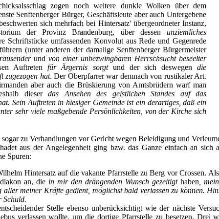
chicksalsschlag zogen noch weitere dunkle Wolken über dem
enste Senftenberger Bürger, Geschäftsleute aber auch Untergebene
eschwerten sich mehrfach bei Hintersatz' übergeordneter Instanz,
storium der Provinz Brandenburg, über dessen
unziemliches
re Schriftstücke umfassenden Konvolut aus Rede und Gegenrede
hrern (unter anderen der damalige Senftenberger Bürgermeister
rausender
und
von einer unbezwingbaren Herrschsucht beseelter
sen Auftreten
für Ärgernis sorgt
und der sich deswegen
die
t zugezogen hat
. Der Oberpfarrer war demnach von rustikaler Art.
irmanden aber auch die Brüskierung von Amtsbrüdern warf man
eshalb dieser
das Ansehen des geistlichen Standes auf das
at. Sein Auftreten in hiesiger Gemeinde ist ein derartiges, daß ein
unter sehr viele maßgebende Persönlichkeiten, von der Kirche sich
s sogar zu Verhandlungen vor Gericht wegen Beleidigung und Verleum
hadet aus der Angelegenheit ging bzw. das Ganze einfach an sich abp
ne Spuren:
lhelm Hintersatz auf die vakante Pfarrstelle zu Berg vor Crossen. Als
bdiakon an, die
in mir den drängenden Wunsch gezeitigt
haben
, mei
 aller meiner Kräfte gedient, möglichst bald verlassen zu können. Hi
r Schuld.
ntscheidender Stelle ebenso unberücksichtigt wie der nächste Versu
bus verlassen wollte, um die dortige Pfarrstelle zu besetzen. Drei w