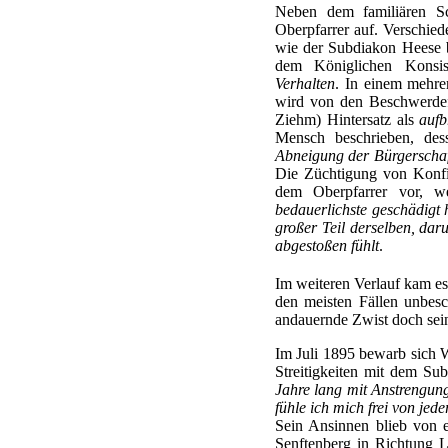
Neben dem familiären S
Oberpfarrer auf. Verschied
wie der Subdiakon Heese b
dem Königlichen Konsi
Verhalten
. In einem mehre
wird von den Beschwerdefü
Ziehm) Hintersatz als
aufb
Mensch beschrieben, des
Abneigung der Bürgerschaf
Die Züchtigung von Konf
dem Oberpfarrer vor, w
bedauerlichste geschädigt h
großer Teil derselben, dar
abgestoßen fühlt
.
Im weiteren Verlauf kam e
den meisten Fällen unbesc
andauernde Zwist doch sei
Im Juli 1895 bewarb sich Wi
Streitigkeiten mit dem Su
Jahre lang mit Anstrengung
fühle ich mich frei von jede
Sein Ansinnen blieb von e
Senftenberg in Richtung Le