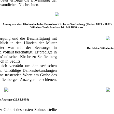
später erfolgte die Erwähnung der
esamtlichen Nachrichten.
Auszug aus dem Kirchenbuch der Deutschen Kirche zu Senftenberg (Taufen 1879 - 1892)
Wilhelms Taufe fand am 14. Juli 1886 statt.
orgung und die Beschäftigung mit
hlich in den Händen der Mutter
ter war mit der Seelsorge in
Der kleine Wilhelm i
ollauf beschäftigt. Er predigte in
 Wendischen Kirche zu Senftenberg
ch in Sedlitz.
 sich verstärkt um den seelischen
en. Unzählige Dankesbekundungen
eine tröstenden Worte am Grabe des
nftenberger Anzeiger" erschienen,
r Anzeiger (22.02.1888)
 Geburt des ersten Sohnes stellte