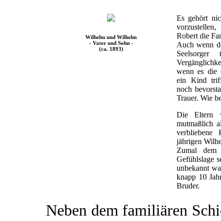
Es gehört nic
vorzustellen
Robert die Fami
Wilhelm und Wilhelm
- Vater und Sohn -
Auch wenn der
(ca. 1893)
Seelsorger 
Vergänglichkei
wenn es die 
ein Kind tri
noch bevorsta
Trauer. Wie b
Die Eltern 
mutmaßlich al
verbliebene
jährigen Wilhe
Zumal dem V
Gefühlslage s
unbekannt war.
knapp 10 Jahr
Bruder.
Neben dem familiären Schi