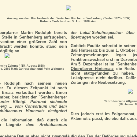
Auszug aus dem Kirchenbuch der Deutschen Kirche zu Senftenberg (Taufen 1879 - 1892)
Roberts Taufe fand am 9. April 1888 statt.
rpfarrer Martin Rudolph bereits
die Lokal-Schulinspection übe
 Stelle in Senftenberg aufzugeben,
übertragen
worden sei.
vention einer größeren Zahl von
Gottlieb Paulitz schreibt in seine
bracht werden konnte, stand sein
daß Hintersatz bis zum 1. Oktober
dgültig an.
Zeitungsmeldungen legen 
Funktionswechsel erst im Dezember
Am 5. Dezember ist im "Senftenbe
eine Zeitung" (15. August 1888)
Oberpfarrer Hintersatz
die Rede. E
lle, 2566 Mark Jahresgehalt und freie Wohnung
nicht stattgefunden zu haben. 
Lokalpresse nicht darüber. Dafür
Zeitungen die Neubesetzung.
te Rudolph nach seinem neuen
er. Zu diesem Zeitpunkt ist noch
 Ersatz verlautbart worden. Einen
ber, berichtet der "Senftenberger
unter Königl. Patronat stehende
"Norddeutsche Allgeme
(30. Januar 1
nberg ... vom Consortium und dem
hidiaconus Hintersatz designiert
Dies jedoch erst im Folgemonat,
Aktennotiz passt, die ebenfalls a
 die Information, daß durch die
zu Liegnitz
dem Archidiaconus
egebene Datum aber nicht zwangsläufig den Tag der Beförderung wie