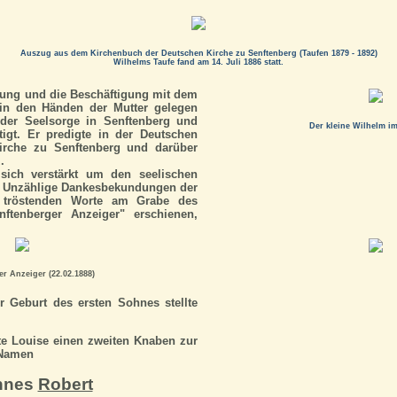
Auszug aus dem Kirchenbuch der Deutschen Kirche zu Senftenberg (Taufen 1879 - 1892)
Wilhelms Taufe fand am 14. Juli 1886 statt.
gung und die Beschäftigung mit dem
in den Händen der Mutter gelegen
 der Seelsorge in Senftenberg und
Der kleine Wilhelm im
igt. Er predigte in der Deutschen
rche zu Senftenberg und darüber
.
 sich verstärkt um den seelischen
. Unzählige Dankesbekundungen der
e tröstenden Worte am Grabe des
nftenberger Anzeiger" erschienen,
r Anzeiger (22.02.1888)
 Geburt des ersten Sohnes stellte
te Louise einen zweiten Knaben zur
 Namen
nnes
Robert