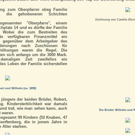
ung zum Oberpfarrer stieg Familie
in die gehobeneren Schichten
Zeichnung von Camillo Ehrego
enannten "Oberpfarre", einem
hplatz 14 und es dürfte der Familie
n. Wobei die zum Bestreiten des
lts verfügbaren Finanzmittel ein
e gegenüber dem Arbeitgeber des
rderungen nach Zuschüssen für
rhöhungen waren die Regel. Die
ten sich anfangs um die 3000 Mark.
amaligen Zeit zweifellos ein
s Leben der Familie sicherstellen
ert und Wilhelm (ca. 1890)
 jüngere der beiden Brüder, Robert,
g. Kindersterblichkeit war damals
 und traf, wie man sehen kann, auch
Die Brüder Wilhelm und Ro
t waren.
nsgesamt 99 Kindern (52 Knaben, 47
enftenberg, die in jenem Jahre in
 Alter starben.