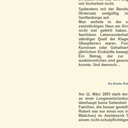
mit Sicherheit nicht.
Spätestens mit der Beruf
Hintersatz endgültig 
Senftenbergs auf.
Man wohnte in der sog
zweistöckigen Haus am Kirc
nicht viel gefehlt habe
familiären Lebensunterha
ständiger Quell der Klag
Oberpfarrers waren. Fo
Kurreisen oder Gehaltse
jährlichen Einkünfte beweg
Ein Betrag, der zur d
auskömmliches und gesunde
konnte. Und dennoch...
Die Brüder Rob
Am 11. März 1893 starb der
an einer Lungenentzündun
überhaupt keine Seltenheit
Familien, die besser gestell
Robert war nur eines von i
Mädchen) im Amtsbezirk S
einem nicht-schulpflichtigen