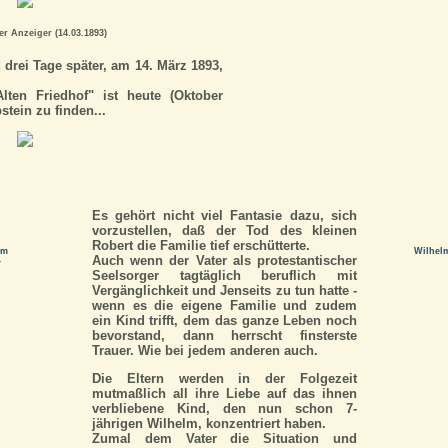
r Anzeiger (14.03.1893)
 drei Tage später, am 14. März 1893,
lten Friedhof" ist heute (Oktober
tein zu finden...
Es gehört nicht viel Fantasie dazu, sich
vorzustellen, daß der Tod des kleinen
Robert die Familie tief erschütterte.
lm
Wilhelm
Auch wenn der Vater als protestantischer
-
Seelsorger tagtäglich beruflich mit
Vergänglichkeit und Jenseits zu tun hatte -
wenn es die eigene Familie und zudem
ein Kind trifft, dem das ganze Leben noch
bevorstand, dann herrscht finsterste
Trauer. Wie bei jedem anderen auch.
Die Eltern werden in der Folgezeit
mutmaßlich all ihre Liebe auf das ihnen
verbliebene Kind, den nun schon 7-
jährigen Wilhelm, konzentriert haben.
Zumal dem Vater die Situation und