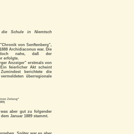
r die Schule in Niemtsch
r "Chronik von Senftenberg",
 1888 Archidiaconus war. Die
jedoch nahe, daß der
 erfolgte.
rger Anzeiger" erstmals von
in feierlicher Akt scheint
Zumindest berichtete die
 vermeldeten überregionale
inen Zeitung"
889)
 was aber gut zu folgender
us dem Januar 1889 stammt.
dergeben.
Später
war es aber