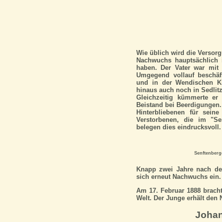
Wie üblich wird die Versor
Nachwuchs hauptsächlich 
haben. Der Vater war mit
Umgegend vollauf beschäft
und in der Wendischen Ki
hinaus auch noch in Sedlitz
Gleichzeitig kümmerte er
Beistand bei Beerdigungen
Hinterbliebenen für sein
Verstorbenen, die im "Se
belegen dies eindrucksvoll.
Senftenberge
Knapp zwei Jahre nach der
sich erneut Nachwuchs ein.
Am 17. Februar 1888 brach
Welt. Der Junge erhält den
Joha