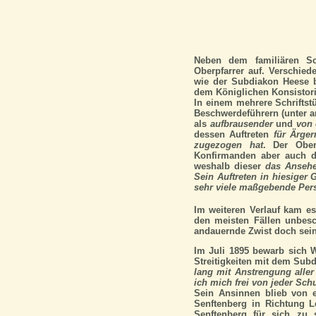
Neben dem familiären S
Oberpfarrer auf. Verschied
wie der Subdiakon Heese b
dem Königlichen Konsistor
In einem mehrere Schrifts
Beschwerdeführern (unter a
als
aufbrausender
und
von 
dessen Auftreten
für Ärger
zugezogen hat
. Der Ober
Konfirmanden aber auch d
weshalb dieser
das Ansehe
Sein Auftreten in hiesiger 
sehr viele maßgebende Pers
Im weiteren Verlauf kam e
den meisten Fällen unbesc
andauernde Zwist doch sei
Im Juli 1895 bewarb sich Wi
Streitigkeiten mit dem Sub
lang mit Anstrengung aller
ich mich frei von jeder Sch
Sein Ansinnen blieb von e
Senftenberg in Richtung Le
Senftenberg für sich zu s