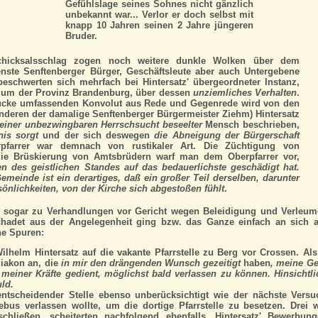
Gefühlslage seines Sohnes nicht gänzlich
unbekannt war... Verlor er doch selbst mit
knapp 10 Jahren seinen 2 Jahre jüngeren
Bruder.
chicksalsschlag zogen noch weitere dunkle Wolken über dem
enste Senftenberger Bürger, Geschäftsleute aber auch Untergebene
eschwerten sich mehrfach bei Hintersatz' übergeordneter Instanz,
ium der Provinz Brandenburg, über dessen
unziemliches Verhalten
.
tücke umfassenden Konvolut aus Rede und Gegenrede wird von den
nderen der damalige Senftenberger Bürgermeister Ziehm) Hintersatz
einer unbezwingbaren Herrschsucht beseelter
Mensch beschrieben,
nis sorgt
und der sich deswegen
die Abneigung der Bürgerschaft
pfarrer war demnach von rustikaler Art. Die Züchtigung von
ie Brüskierung von Amtsbrüdern warf man dem Oberpfarrer vor,
n des geistlichen Standes auf das bedauerlichste geschädigt hat.
Gemeinde ist ein derartiges, daß ein großer Teil derselben, darunter
önlichkeiten, von der Kirche sich abgestoßen fühlt
.
s sogar zu Verhandlungen vor Gericht wegen Beleidigung und Verleum
hadet aus der Angelegenheit ging bzw. das Ganze einfach an sich abp
ne Spuren:
lhelm Hintersatz auf die vakante Pfarrstelle zu Berg vor Crossen. Als
diakon an, die
in mir den drängenden Wunsch gezeitigt
haben
, meine Ge
 meiner Kräfte gedient, möglichst bald verlassen zu können. Hinsicht
uld.
ntscheidender Stelle ebenso unberücksichtigt wie der nächste Versu
bus verlassen wollte, um die dortige Pfarrstelle zu besetzen. Drei w
chließen, scheiterten nachfolgend ebenfalls. Hintersatz' Bewerbun