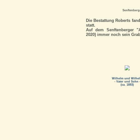
Senftenberge
Die Bestattung Roberts fand
statt.
Auf dem Senftenberger "A
2020) immer noch sein Grabs
Wilhelm und Wilhe
- Vater und Sohn 
(ca. 1893)