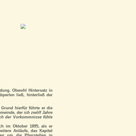
dung. Obwohl Hintersatz in
erlen ließ, hinterließ der
 Grund hierfür führte er die
meinde, der ich zwölf Jahre
lich der Vorkommnisse fühle
ch im Oktober 1895, als er
eitere Anläufe, das Kapitel
gen um die Pfarrstellen in