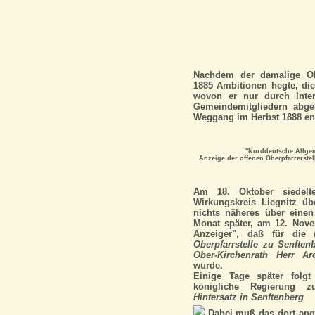
Nachdem der damalige Obe
1885 Ambitionen hegte, die
wovon er nur durch Inter
Gemeindemitgliedern abge
Weggang im Herbst 1888 en
"Norddeutsche Allgem
Anzeige der offenen Oberpfarrerste
Am 18. Oktober siedel
Wirkungskreis Liegnitz üb
nichts näheres über einen
Monat später, am 12. Novem
Anzeiger", daß für die
Oberpfarrstelle zu Senfte
Ober-Kirchenrath Herr Arc
wurde.
Einige Tage später folgt
königliche Regierung 
Hintersatz in Senftenberg
Dabei muß das dort ang