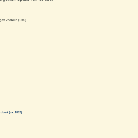
tt Zschille (1890)
bert (ca. 1892)