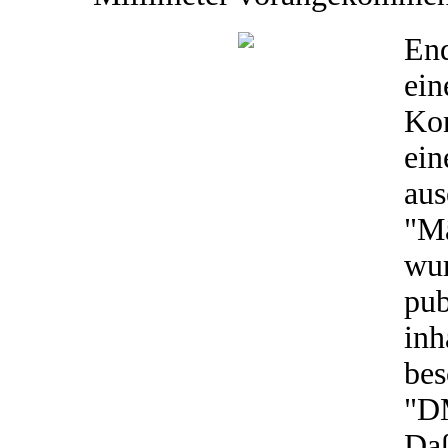
End
ein
Kon
ein
aus
"M
wu
pub
in
bes
"DM
Daß