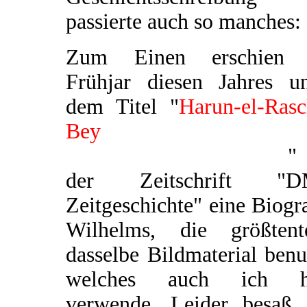
passierte auch so manches:
Zum Einen erschien
Frühjar diesen Jahres un
dem Titel "
Harun-el-Rasc
Bey
Standartenführer 
Tausendundeiner Nacht
"
der Zeitschrift "
Zeitgeschichte" eine Biogr
Wilhelms, die größtente
dasselbe Bildmaterial benu
welches auch ich h
verwende. Leider besaß 