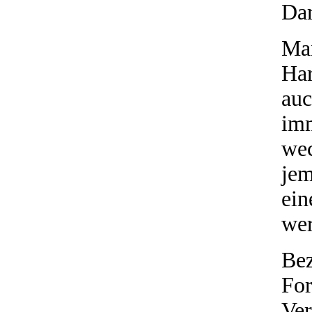
Dar
Man
Ha
auc
imm
wec
jem
ein
we
Be
F
Ve