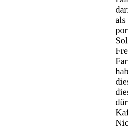
dar
al
po
So
Fr
Far
ha
die
die
dü
Ka
Ni