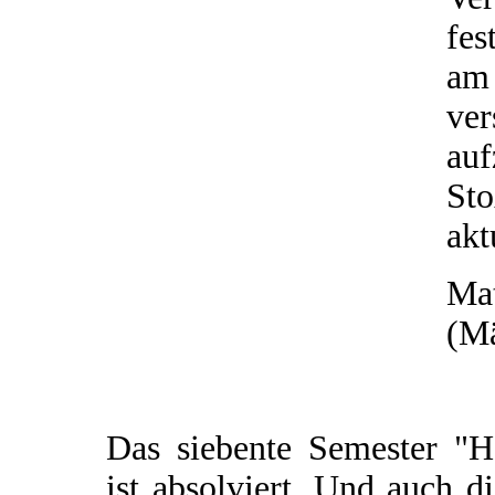
fes
am
ve
au
St
akt
Mat
(Mä
Das siebente Semester "H
ist absolviert. Und auch d