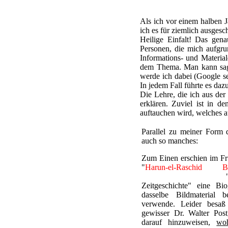
Als ich vor einem halben J
ich es für ziemlich ausges
Heilige Einfalt! Das gen
Personen, die mich aufgru
Informations- und Material
dem Thema. Man kann sagen
werde ich dabei (Google sei
In jedem Fall führte es da
Die Lehre, die ich aus der
erklären. Zuviel ist in d
auftauchen wird, welches a
Parallel zu meiner Form d
auch so manches:
Zum Einen erschien im Frü
"
Harun-el-Raschid B
Tausendundeiner Nacht
Zeitgeschichte" eine Bio
dasselbe Bildmaterial 
verwende. Leider besaß 
gewisser Dr. Walter Post
darauf hinzuweisen,
wo