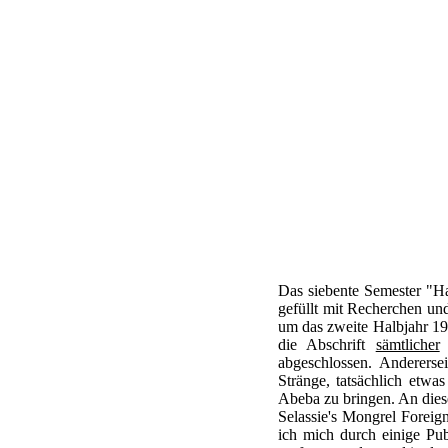
Das siebente Semester "Ha
gefüllt mit Recherchen und
um das zweite Halbjahr 19
die Abschrift
sämtlicher
R
abgeschlossen. Andererse
Stränge, tatsächlich etw
Abeba zu bringen. An dies
Selassie's Mongrel Foreig
ich mich durch einige Pub