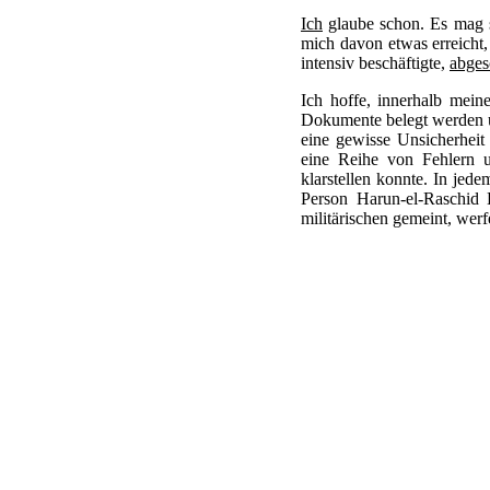
Ich
glaube schon. Es mag s
mich davon etwas erreicht,
intensiv beschäftigte,
abges
Ich hoffe, innerhalb mein
Dokumente belegt werden u
eine gewisse Unsicherheit 
eine Reihe von Fehlern un
klarstellen konnte. In jede
Person Harun-el-Raschid 
militärischen gemeint, werfe