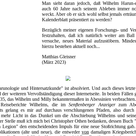
Man sieht daran jedoch, daß Wilhelm Harun-e
auch 60 Jahre nach seinem Ableben immer noc
weckt. Aber ob er sich wohl selbst jemals erträum
Kalenderblatt präsentiert zu werden?
Bezüglich meiner eigenen Forschungs- und Veröf
festzuhalten, daß ich natürlich weiter am Bal
versuche, neues Material aufzustöbern. Minde
hierzu bestehen aktuell noch...
Matthias Gleisner
(März 2023)
runologie und Hintersatzkunde" ist absolviert. Und auch dieses letzte
 der weiteren Vervollständigung dieser Internetseite. In beiden Fällen 
35, das Wilhelm und Milly bekanntermaßen in Abessinien verbrachten
eiseberichte Wilhelms, die im
Senftenberger Anzeiger
zum Abdr
its gelang es mir auf durchaus verschlungenen Pfaden, also durch
as mehr Licht in das Dunkel um die Abschiebung Wilhelms und seine
er Stelle muß ich mich bei Christopher Othen bedanken, dessen Buch "
n Legion" den entscheidenden Impuls für eine neue Stoßrichtung gab.
likationen (alte und neue), die entweder
von
damaligen Kriegsberich