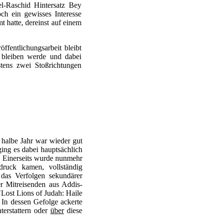
l-Raschid Hintersatz Bey
h ein gewisses Interesse
t hatte, dereinst auf einem
fentlichungsarbeit bleibt
l bleiben werde und dabei
stens zwei Stoßrichtungen
 halbe Jahr war wieder gut
ging es dabei hauptsächlich
. Einerseits wurde nunmehr
uck kamen, vollständig
 das Verfolgen sekundärer
r Mitreisenden aus Addis-
Lost Lions of Judah: Haile
 In dessen Gefolge ackerte
terstattern oder
über
diese