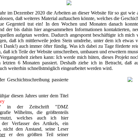
ahr im Dezember 2020 die Arbeiten an dieser Website für so gut wie ab
chlossen, daß weiteres Material auftauchen könnte, welches die Gesch
aue Gegenteil trat ein! In den Wochen und Monaten danach konnt
nd der bis dahin hier angesammelten Informationen kontaktierten, n
quellen aufgetan werden. Dadurch angespornt beschäftigte ich mich w
, daß ich mittlerweile jeden Stein umdrehe, unter dem ich etwas 
 Dank!) auch immer öfter fündig. Was ich dabei zu Tage förderte reicht
zu, daß ich Teile der Website umschreiben, umbauen und erweitern muss
 Vergangenheit ziehen kann: Ich werde mich hüten, dieses Projekt no
en letzten 6 Monaten passiert. Deshalb ziehe ich in Betracht, daß a
uch weiterhin schnellstmöglich eingearbeitet werden wird.
er Geschichtsschreibung passierte
hjar diesen Jahres unter dem Titel
ey
Standartenführer aus
" in der Zeitschrift "DMZ
grafie Wilhelms, die größtenteils
benutzt, welches auch ich hier
der Verfasser des Artikels, ein
, nicht den Anstand, seine Leser
her
er den größten Teil seiner