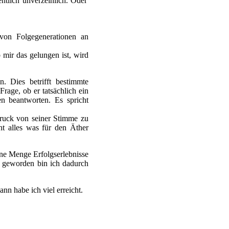
entlich unverzeihlich. Oder
 von Folgegenerationen an
b mir das gelungen ist, wird
. Dies betrifft bestimmte
rage, ob er tatsächlich ein
 beantworten. Es spricht
ruck von seiner Stimme zu
ht alles was für den Äther
ine Menge Erfolgserlebnisse
r geworden bin ich dadurch
nn habe ich viel erreicht.