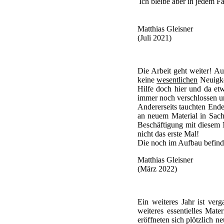
Ich bleibe aber in jedem Fa
Matthias Gleisner
(Juli 2021)
Die Arbeit geht weiter! A
keine
wesentlichen
Neuigke
Hilfe doch hier und da etw
immer noch verschlossen und
Andererseits tauchten End
an neuem Material in Sache
Beschäftigung mit diesem 
nicht das erste Mal!
Die noch im Aufbau befind
Matthias Gleisner
(März 2022)
Ein weiteres Jahr ist ver
weiteres essentielles Mat
eröffneten sich plötzlich n