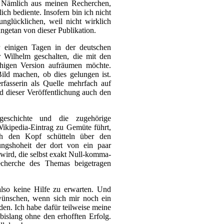
. Nämlich aus meinen Recherchen,
lich bediente. Insofern bin ich nicht
nglücklichen, weil nicht wirklich
angetan von dieser Publikation.
einigen Tagen in der deutschen
r Wilhelm geschalten, die mit den
chigen Version aufräumen möchte.
ld machen, ob dies gelungen ist.
rfasserin als Quelle mehrfach auf
d dieser Veröffentlichung auch den
geschichte und die zugehörige
ikipedia-Eintrag zu Gemüte führt,
ch den Kopf schütteln über den
ngshoheit der dort von ein paar
wird, die selbst exakt Null-komma-
echerche des Themas beigetragen
also keine Hilfe zu erwarten. Und
wünschen, wenn sich mir noch ein
en. Ich habe dafür teilweise meine
bislang ohne den erhofften Erfolg.