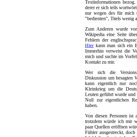
Textinformationen bezog
derer er sich teils wortwört
nur wegen des für mich u
"bedienten", Titels wenig 
Zum Anderen wurde vor 
Wikipedia eine Seite übe
Fehlern der englischspra
Hier
kann man sich ein Bi
Immerhin verweist die Ve
mich und suchte im Vorfel
Kontakt zu mir.
Wer sich die Versions
Diskussion um besagten W
kann eigentlich nur no
Kleinkrieg um die Deutu
Leuten geführt wurde und 
Null zur eigentlichen R
haben.
Von diesen Personen ist 
trotzdem würde ich mir 
paar Quellen eröffnen würd
Fühler ausgestreckt, doch 