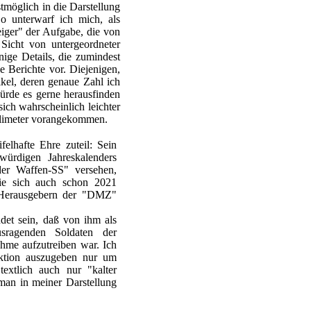
stmöglich in die Darstellung
o unterwarf ich mich, als
eiger" der Aufgabe, die von
Sicht von untergeordneter
nige Details, die zumindest
e Berichte vor. Diejenigen,
kel, deren genaue Zahl ich
würde es gerne herausfinden
sich wahrscheinlich leichter
llimeter vorangekommen.
elhafte Ehre zuteil: Sein
gwürdigen Jahreskalenders
der Waffen-SS" versehen,
die sich auch schon 2021
n Herausgebern der "DMZ"
det sein, daß von ihm als
usragenden Soldaten der
hme aufzutreiben war. Ich
uktion auszugeben nur um
extlich auch nur "kalter
man in meiner Darstellung