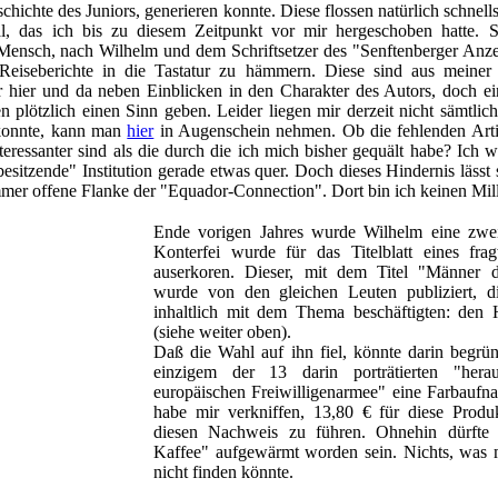
chichte des Juniors, generieren konnte. Diese flossen natürlich schnell
l, das ich bis zu diesem Zeitpunkt vor mir hergeschoben hatte. S
r Mensch, nach Wilhelm und dem Schriftsetzer des "Senftenberger Anz
Reiseberichte in die Tastatur zu hämmern. Diese sind aus meiner 
er hier und da neben Einblicken in den Charakter des Autors, doch ei
n plötzlich einen Sinn geben. Leider liegen mir derzeit nicht sämtlich
 konnte, kann man
hier
in Augenschein nehmen. Ob die fehlenden Arti
teressanter sind als die durch die ich mich bisher gequält habe? Ich 
 "besitzende" Institution gerade etwas quer. Doch dieses Hindernis lässt 
mmer offene Flanke der "Equador-Connection". Dort bin ich keinen Mi
Ende vorigen Jahres wurde Wilhelm eine zweif
Konterfei wurde für das Titelblatt eines fra
auserkoren. Dieser, mit dem Titel "Männer 
wurde von den gleichen Leuten publiziert, 
inhaltlich mit dem Thema beschäftigten: de
(siehe weiter oben).
Daß die Wahl auf ihn fiel, könnte darin begrün
einzigem der 13 darin porträtierten "hera
europäischen Freiwilligenarmee" eine Farbaufna
habe mir verkniffen, 13,80 € für diese Prod
diesen Nachweis zu führen. Ohnehin dürfte t
Kaffee" aufgewärmt worden sein. Nichts, was 
nicht finden könnte.