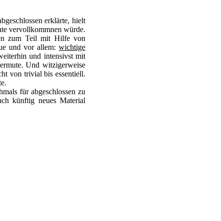
geschlossen erklärte, hielt
ichte vervollkommnen würde.
en zum Teil mit Hilfe von
eue und vor allem:
wichtige
eiterhin und intensivst mit
vermute. Und witzigerweise
 von trivial bis essentiell.
te.
chmals für abgeschlossen zu
uch künftig neues Material