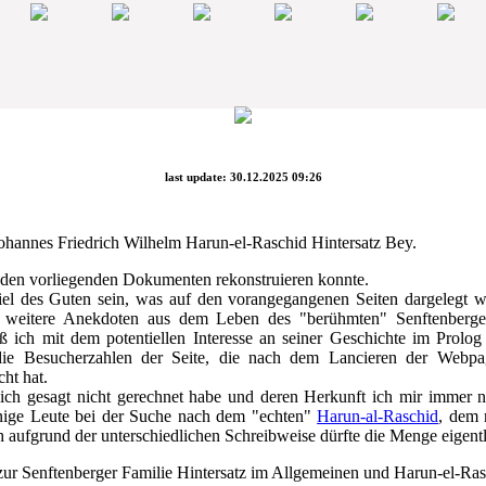
last update: 30.12.2025 09:26
ohannes Friedrich Wilhelm Harun-el-Raschid Hintersatz Bey.
 den vorliegenden Dokumenten rekonstruieren konnte.
el des Guten sein, was auf den vorangegangenen Seiten dargelegt w
ch weitere Anekdoten aus dem Leben des "berühmten" Senftenberge
 ich mit dem potentiellen Interesse an seiner Geschichte im Prolog
die Besucherzahlen der Seite, die nach dem Lancieren der Webp
ht hat.
lich gesagt nicht gerechnet habe und deren Herkunft ich mir immer n
inige Leute bei der Suche nach dem "echten"
Harun-al-Raschid
, dem 
h aufgrund der unterschiedlichen Schreibweise dürfte die Menge eigentl
t zur Senftenberger Familie Hintersatz im Allgemeinen und Harun-el-R