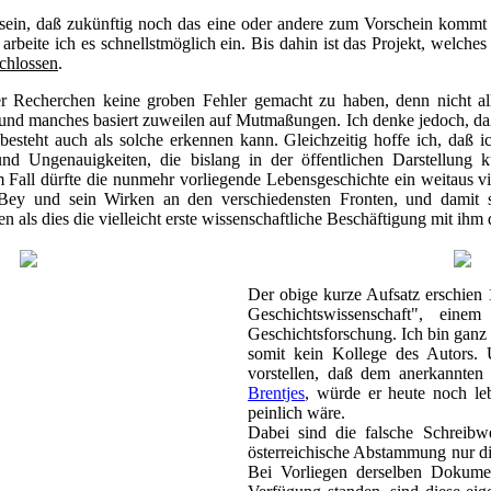
ein, daß zukünftig noch das eine oder andere zum Vorschein kommt 
 arbeite ich es schnellstmöglich ein. Bis dahin ist das Projekt, welch
chlossen
.
er Recherchen keine groben Fehler gemacht zu haben, denn nicht al
nd manches basiert zuweilen auf Mutmaßungen. Ich denke jedoch, daß
besteht auch als solche erkennen kann. Gleichzeitig hoffe ich, daß 
d Ungenauigkeiten, die bislang in der öffentlichen Darstellung k
m Fall dürfte die nunmehr vorliegende Lebensgeschichte ein weitaus vi
Bey und sein Wirken an den verschiedensten Fronten, und damit si
n als dies die vielleicht erste wissenschaftliche Beschäftigung mit ihm d
Der obige kurze Aufsatz erschien 1
Geschichtswissenschaft", ein
Geschichtsforschung. Ich bin ganz
somit kein Kollege des Autors.
vorstellen, daß dem anerkannte
Brentjes
, würde er heute noch le
peinlich wäre.
Dabei sind die falsche Schreib
österreichische Abstammung nur die
Bei Vorliegen derselben Dokume