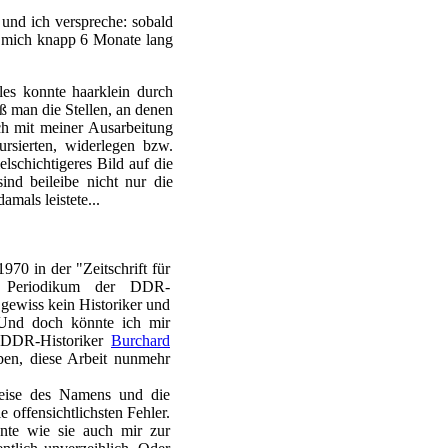
und ich verspreche: sobald
es mich knapp 6 Monate lang
les konnte haarklein durch
 man die Stellen, an denen
ich mit meiner Ausarbeitung
ursierten, widerlegen bzw.
elschichtigeres Bild auf die
nd beileibe nicht nur die
amals leistete...
970 in der "Zeitschrift für
em Periodikum der DDR-
 gewiss kein Historiker und
 Und doch könnte ich mir
n DDR-Historiker
Burchard
ben, diese Arbeit nunmehr
weise des Namens und die
 offensichtlichsten Fehler.
nte wie sie auch mir zur