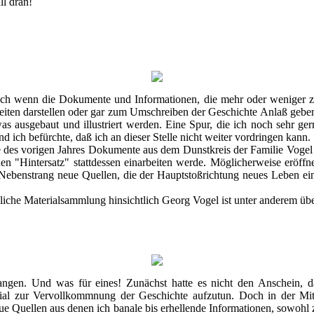
ll dran!
uch wenn die Dokumente und Informationen, die mehr oder weniger 
iten darstellen oder gar zum Umschreiben der Geschichte Anlaß geben,
as ausgebaut und illustriert werden. Eine Spur, die ich noch sehr ger
 ich befürchte, daß ich an dieser Stelle nicht weiter vordringen kann.
e des vorigen Jahres Dokumente aus dem Dunstkreis der Familie Vogel 
n "Hintersatz" stattdessen einarbeiten werde. Möglicherweise eröffne
Nebenstrang neue Quellen, die der Hauptstoßrichtung neues Leben e
liche Materialsammlung hinsichtlich Georg Vogel ist unter anderem üb
gangen. Und was für eines! Zunächst hatte es nicht den Anschein, 
erial zur Vervollkommnung der Geschichte aufzutun. Doch in der Mi
eue Quellen aus denen ich banale bis erhellende Informationen, sowohl