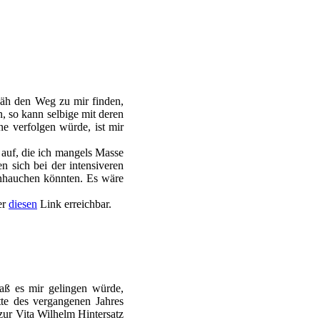
zäh den Weg zu mir finden,
 so kann selbige mit deren
ne verfolgen würde, ist mir
auf, die ich mangels Masse
n sich bei der intensiveren
inhauchen könnten. Es wäre
er
diesen
Link erreichbar.
daß es mir gelingen würde,
tte des vergangenen Jahres
 zur Vita Wilhelm Hintersatz