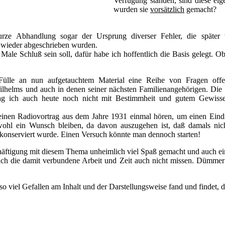
Verfügung standen, sind diese eig
wurden sie
vorsätzlich
gemacht?
urze Abhandlung sogar der Ursprung diverser Fehler, die später
 wieder abgeschrieben wurden.
Male Schluß sein soll, dafür habe ich hoffentlich die Basis gelegt. O
 Fülle an nun aufgetauchtem Material eine Reihe von Fragen offen
lhelms und auch in denen seiner nächsten Familienangehörigen. Die F
 ich auch heute noch nicht mit Bestimmheit und gutem Gewissen
einen Radiovortrag aus dem Jahre 1931 einmal hören, um einen Eind
wohl ein Wunsch bleiben, da davon auszugehen ist, daß damals nic
konserviert wurde. Einen Versuch könnte man dennoch starten!
chäftigung mit diesem Thema unheimlich viel Spaß gemacht und auch e
ich die damit verbundene Arbeit und Zeit auch nicht missen. Dümme
 viel Gefallen am Inhalt und der Darstellungsweise fand und findet, da