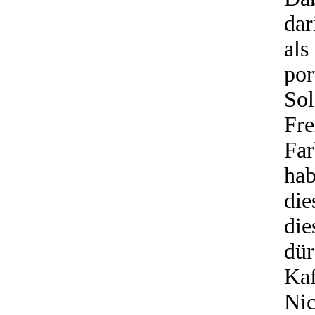
dar
al
po
So
Fr
Far
ha
die
die
dü
Ka
Ni