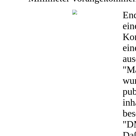
End
ein
Kon
ein
aus
"M
wu
pub
in
bes
"DM
Daß