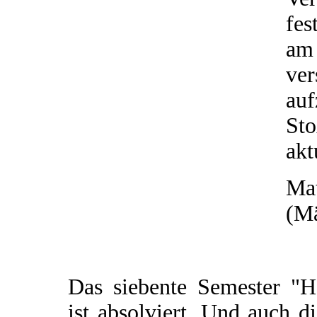
fes
am
ve
au
St
akt
Mat
(Mä
Das siebente Semester "H
ist absolviert. Und auch d