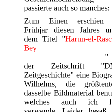
passierte auch so manches:
Zum Einen erschien
Frühjar diesen Jahres un
dem Titel "
Harun-el-Rasc
Bey
Standartenführer 
Tausendundeiner Nacht
"
der Zeitschrift "
Zeitgeschichte" eine Biogr
Wilhelms, die größtente
dasselbe Bildmaterial benu
welches auch ich h
verwende. Leider besaß 