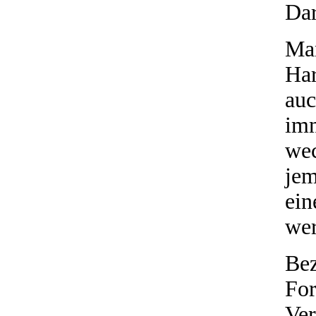
Dar
Man
Ha
auc
imm
wec
jem
ein
we
Be
F
Ve