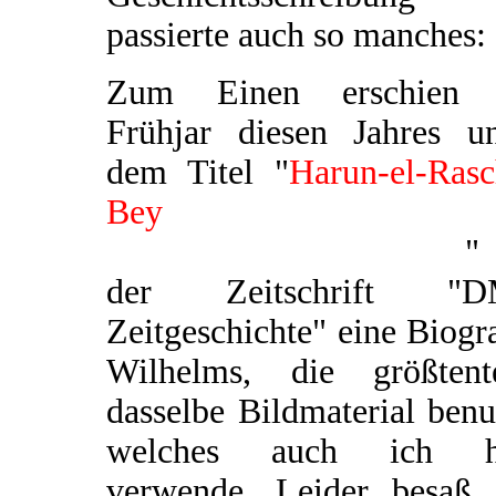
passierte auch so manches:
Zum Einen erschien
Frühjar diesen Jahres un
dem Titel "
Harun-el-Rasc
Bey
Standartenführer 
Tausendundeiner Nacht
"
der Zeitschrift "
Zeitgeschichte" eine Biogr
Wilhelms, die größtente
dasselbe Bildmaterial benu
welches auch ich h
verwende. Leider besaß 