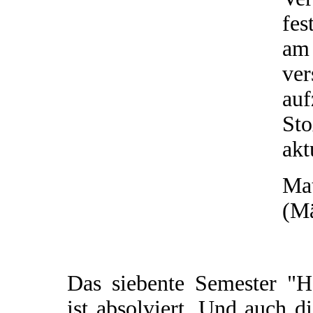
fes
am
ve
au
St
akt
Mat
(Mä
Das siebente Semester "H
ist absolviert. Und auch d