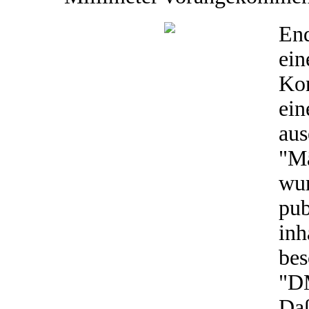
End
ein
Kon
ein
aus
"M
wu
pub
in
bes
"DM
Daß