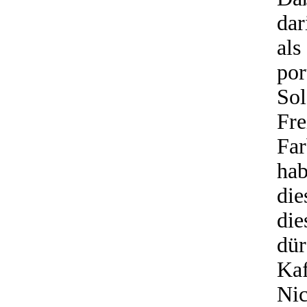
dar
al
po
So
Fr
Far
ha
die
die
dü
Ka
Ni