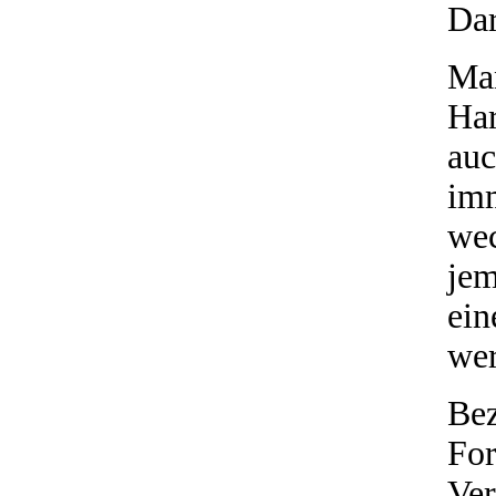
Dar
Man
Ha
auc
imm
wec
jem
ein
we
Be
F
Ve