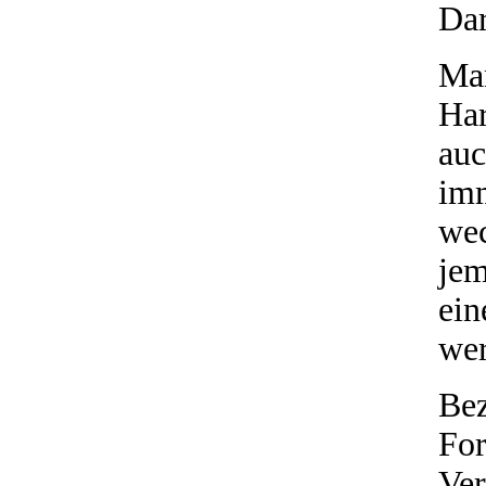
Dar
Man
Ha
auc
imm
wec
jem
ein
we
Be
F
Ve