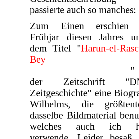
passierte auch so manches:
Zum Einen erschien
Frühjar diesen Jahres un
dem Titel "
Harun-el-Rasc
Bey
Standartenführer 
Tausendundeiner Nacht
"
der Zeitschrift "
Zeitgeschichte" eine Biogr
Wilhelms, die größtente
dasselbe Bildmaterial benu
welches auch ich h
verwende. Leider besaß 