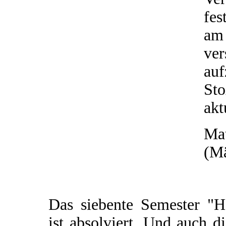
fes
am
ve
au
St
akt
Mat
(Mä
Das siebente Semester "H
ist absolviert. Und auch d