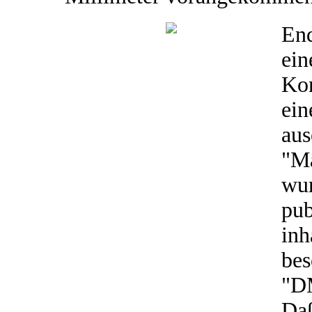
End
ein
Kon
ein
aus
"M
wu
pub
in
bes
"DM
Daß