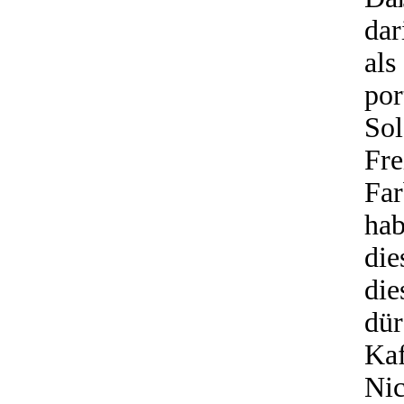
dar
al
po
So
Fr
Far
ha
die
die
dü
Ka
Ni