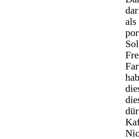
dar
al
po
So
Fr
Far
ha
die
die
dü
Ka
Ni