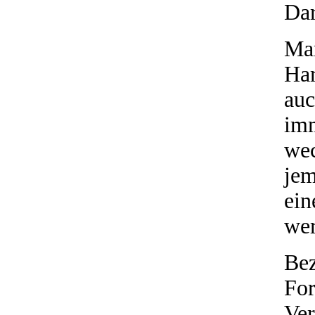
Dar
Man
Ha
auc
imm
wec
jem
ein
we
Be
F
Ve