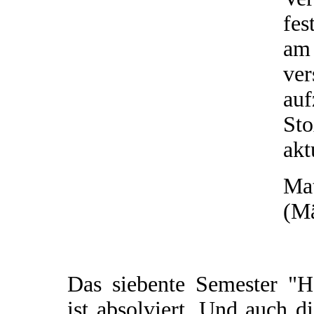
fes
am
ve
au
St
akt
Mat
(Mä
Das siebente Semester "H
ist absolviert. Und auch d