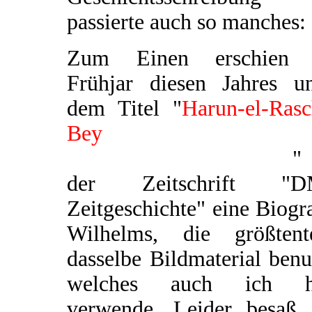
passierte auch so manches:
Zum Einen erschien
Frühjar diesen Jahres un
dem Titel "
Harun-el-Rasc
Bey
Standartenführer 
Tausendundeiner Nacht
"
der Zeitschrift "
Zeitgeschichte" eine Biogr
Wilhelms, die größtente
dasselbe Bildmaterial benu
welches auch ich h
verwende. Leider besaß 