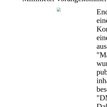
End
ein
Kon
ein
aus
"M
wu
pub
in
bes
"DM
Daß