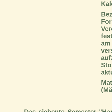
Kal
Be
F
Ve
fes
am
ve
au
St
akt
Mat
(Mä
Das siebente Semester "Har