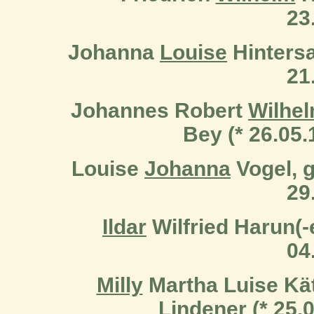
23
Johanna
Louise
Hintersat
21
Johannes Robert
Wilhe
Bey (* 26.05.
Louise
Johanna
Vogel, g
29
Ildar
Wilfried Harun(-e
04
Milly
Martha Luise Kät
Lindener (* 25.