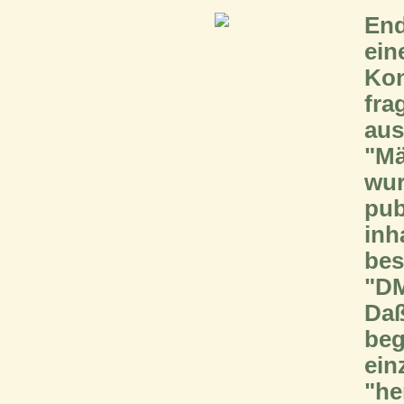
End
ein
Kon
fr
aus
"M
wu
pub
in
bes
"DM
Daß
be
ein
"h