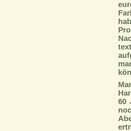
eur
Far
hab
Pro
Nac
tex
auf
man
kön
Man
Har
60 
noc
Abe
ert