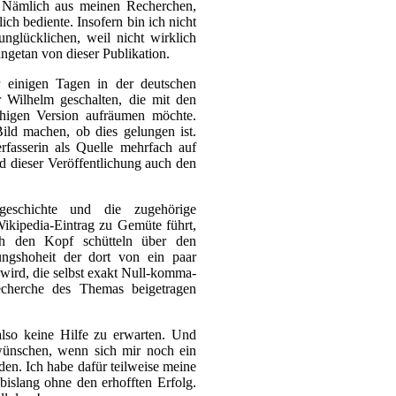
. Nämlich aus meinen Recherchen,
lich bediente. Insofern bin ich nicht
nglücklichen, weil nicht wirklich
angetan von dieser Publikation.
einigen Tagen in der deutschen
r Wilhelm geschalten, die mit den
chigen Version aufräumen möchte.
ld machen, ob dies gelungen ist.
rfasserin als Quelle mehrfach auf
d dieser Veröffentlichung auch den
geschichte und die zugehörige
ikipedia-Eintrag zu Gemüte führt,
ch den Kopf schütteln über den
ngshoheit der dort von ein paar
wird, die selbst exakt Null-komma-
echerche des Themas beigetragen
also keine Hilfe zu erwarten. Und
wünschen, wenn sich mir noch ein
en. Ich habe dafür teilweise meine
bislang ohne den erhofften Erfolg.