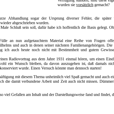
Verfügung standen, sind diese eig
wurden sie
vorsätzlich
gemacht?
urze Abhandlung sogar der Ursprung diverser Fehler, die später
 wieder abgeschrieben wurden.
Male Schluß sein soll, dafür habe ich hoffentlich die Basis gelegt. O
 Fülle an nun aufgetauchtem Material eine Reihe von Fragen offen
lhelms und auch in denen seiner nächsten Familienangehörigen. Die F
 ich auch heute noch nicht mit Bestimmheit und gutem Gewissen
einen Radiovortrag aus dem Jahre 1931 einmal hören, um einen Eind
wohl ein Wunsch bleiben, da davon auszugehen ist, daß damals nic
konserviert wurde. Einen Versuch könnte man dennoch starten!
chäftigung mit diesem Thema unheimlich viel Spaß gemacht und auch e
ich die damit verbundene Arbeit und Zeit auch nicht missen. Dümme
 viel Gefallen am Inhalt und der Darstellungsweise fand und findet, da