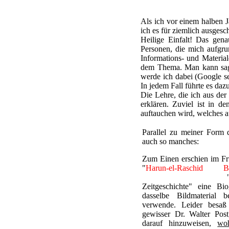
Als ich vor einem halben J
ich es für ziemlich ausges
Heilige Einfalt! Das gen
Personen, die mich aufgru
Informations- und Material
dem Thema. Man kann sagen
werde ich dabei (Google sei
In jedem Fall führte es da
Die Lehre, die ich aus der
erklären. Zuviel ist in d
auftauchen wird, welches a
Parallel zu meiner Form d
auch so manches:
Zum Einen erschien im Frü
"
Harun-el-Raschid B
Tausendundeiner Nacht
Zeitgeschichte" eine Bio
dasselbe Bildmaterial 
verwende. Leider besaß 
gewisser Dr. Walter Post
darauf hinzuweisen,
wo