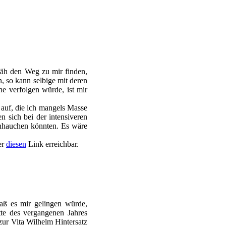
zäh den Weg zu mir finden,
 so kann selbige mit deren
ne verfolgen würde, ist mir
auf, die ich mangels Masse
n sich bei der intensiveren
inhauchen könnten. Es wäre
er
diesen
Link erreichbar.
daß es mir gelingen würde,
tte des vergangenen Jahres
 zur Vita Wilhelm Hintersatz