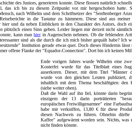
chichte des Juniors, generieren konnte. Diese flossen natürlich schnell
l, das ich bis zu diesem Zeitpunkt vor mir hergeschoben hatte. S
r Mensch, nach Wilhelm und dem Schriftsetzer des "Senftenberger Anz
Reiseberichte in die Tastatur zu hämmern. Diese sind aus meiner 
er hier und da neben Einblicken in den Charakter des Autors, doch ei
n plötzlich einen Sinn geben. Leider liegen mir derzeit nicht sämtlich
 konnte, kann man
hier
in Augenschein nehmen. Ob die fehlenden Arti
teressanter sind als die durch die ich mich bisher gequält habe? Ich 
 "besitzende" Institution gerade etwas quer. Doch dieses Hindernis lässt 
mmer offene Flanke der "Equador-Connection". Dort bin ich keinen Mi
Ende vorigen Jahres wurde Wilhelm eine zweif
Konterfei wurde für das Titelblatt eines fra
auserkoren. Dieser, mit dem Titel "Männer 
wurde von den gleichen Leuten publiziert, 
inhaltlich mit dem Thema beschäftigten: de
(siehe weiter oben).
Daß die Wahl auf ihn fiel, könnte darin begrün
einzigem der 13 darin porträtierten "hera
europäischen Freiwilligenarmee" eine Farbaufna
habe mir verkniffen, 13,80 € für diese Prod
diesen Nachweis zu führen. Ohnehin dürfte t
Kaffee" aufgewärmt worden sein. Nichts, was 
nicht finden könnte.