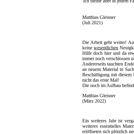
Ich bleibe aber in jedem Fa
Matthias Gleisner
(Juli 2021)
Die Arbeit geht weiter! A
keine
wesentlichen
Neuigke
Hilfe doch hier und da etw
immer noch verschlossen und
Andererseits tauchten End
an neuem Material in Sache
Beschäftigung mit diesem 
nicht das erste Mal!
Die noch im Aufbau befind
Matthias Gleisner
(März 2022)
Ein weiteres Jahr ist ver
weiteres essentielles Mat
eröffneten sich plötzlich n