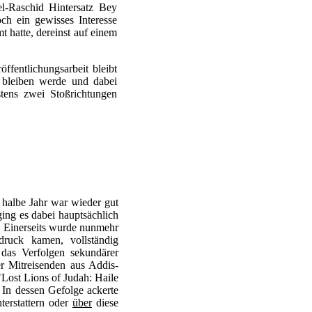
l-Raschid Hintersatz Bey
h ein gewisses Interesse
t hatte, dereinst auf einem
fentlichungsarbeit bleibt
l bleiben werde und dabei
stens zwei Stoßrichtungen
 halbe Jahr war wieder gut
ging es dabei hauptsächlich
. Einerseits wurde nunmehr
uck kamen, vollständig
 das Verfolgen sekundärer
r Mitreisenden aus Addis-
Lost Lions of Judah: Haile
 In dessen Gefolge ackerte
terstattern oder
über
diese