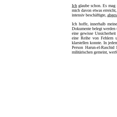
Ich
glaube schon. Es mag s
mich davon etwas erreicht,
intensiv beschäftigte,
abges
Ich hoffe, innerhalb mein
Dokumente belegt werden u
eine gewisse Unsicherheit 
eine Reihe von Fehlern un
klarstellen konnte. In jede
Person Harun-el-Raschid 
militärischen gemeint, werfe