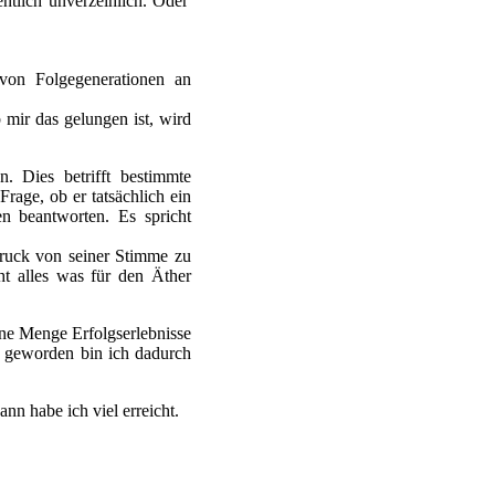
entlich unverzeihlich. Oder
 von Folgegenerationen an
b mir das gelungen ist, wird
. Dies betrifft bestimmte
rage, ob er tatsächlich ein
 beantworten. Es spricht
ruck von seiner Stimme zu
ht alles was für den Äther
ine Menge Erfolgserlebnisse
r geworden bin ich dadurch
nn habe ich viel erreicht.