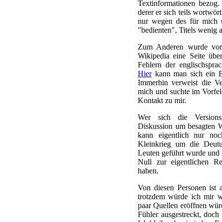
Textinformationen bezog
derer er sich teils wortwört
nur wegen des für mich u
"bedienten", Titels wenig 
Zum Anderen wurde vor 
Wikipedia eine Seite übe
Fehlern der englischspra
Hier
kann man sich ein Bi
Immerhin verweist die Ve
mich und suchte im Vorfel
Kontakt zu mir.
Wer sich die Versions
Diskussion um besagten W
kann eigentlich nur no
Kleinkrieg um die Deutu
Leuten geführt wurde und 
Null zur eigentlichen R
haben.
Von diesen Personen ist 
trotzdem würde ich mir 
paar Quellen eröffnen würd
Fühler ausgestreckt, doch 