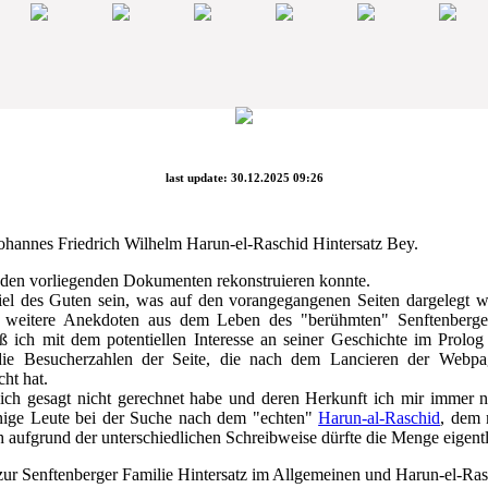
last update: 30.12.2025 09:26
ohannes Friedrich Wilhelm Harun-el-Raschid Hintersatz Bey.
 den vorliegenden Dokumenten rekonstruieren konnte.
el des Guten sein, was auf den vorangegangenen Seiten dargelegt w
ch weitere Anekdoten aus dem Leben des "berühmten" Senftenberge
 ich mit dem potentiellen Interesse an seiner Geschichte im Prolog
die Besucherzahlen der Seite, die nach dem Lancieren der Webp
ht hat.
lich gesagt nicht gerechnet habe und deren Herkunft ich mir immer n
inige Leute bei der Suche nach dem "echten"
Harun-al-Raschid
, dem 
h aufgrund der unterschiedlichen Schreibweise dürfte die Menge eigentl
t zur Senftenberger Familie Hintersatz im Allgemeinen und Harun-el-R