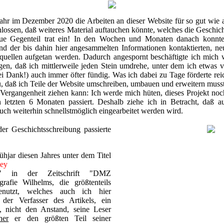
ahr im Dezember 2020 die Arbeiten an dieser Website für so gut wie ab
chlossen, daß weiteres Material auftauchen könnte, welches die Gesch
aue Gegenteil trat ein! In den Wochen und Monaten danach konnt
nd der bis dahin hier angesammelten Informationen kontaktierten, n
quellen aufgetan werden. Dadurch angespornt beschäftigte ich mich w
, daß ich mittlerweile jeden Stein umdrehe, unter dem ich etwas 
 Dank!) auch immer öfter fündig. Was ich dabei zu Tage förderte reicht
zu, daß ich Teile der Website umschreiben, umbauen und erweitern muss
 Vergangenheit ziehen kann: Ich werde mich hüten, dieses Projekt no
en letzten 6 Monaten passiert. Deshalb ziehe ich in Betracht, daß a
uch weiterhin schnellstmöglich eingearbeitet werden wird.
er Geschichtsschreibung passierte
hjar diesen Jahres unter dem Titel
ey
Standartenführer aus
" in der Zeitschrift "DMZ
grafie Wilhelms, die größtenteils
benutzt, welches auch ich hier
der Verfasser des Artikels, ein
, nicht den Anstand, seine Leser
her
er den größten Teil seiner