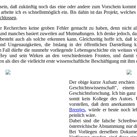
ein, daß zukünftig noch das eine oder andere zum Vorschein kommt 
 arbeite ich es schnellstmöglich ein. Bis dahin ist das Projekt, welch
chlossen
.
er Recherchen keine groben Fehler gemacht zu haben, denn nicht al
nd manches basiert zuweilen auf Mutmaßungen. Ich denke jedoch, daß
besteht auch als solche erkennen kann. Gleichzeitig hoffe ich, daß 
d Ungenauigkeiten, die bislang in der öffentlichen Darstellung k
m Fall dürfte die nunmehr vorliegende Lebensgeschichte ein weitaus vi
Bey und sein Wirken an den verschiedensten Fronten, und damit si
n als dies die vielleicht erste wissenschaftliche Beschäftigung mit ihm d
Der obige kurze Aufsatz erschien 1
Geschichtswissenschaft", ein
Geschichtsforschung. Ich bin ganz
somit kein Kollege des Autors.
vorstellen, daß dem anerkannte
Brentjes
, würde er heute noch le
peinlich wäre.
Dabei sind die falsche Schreib
österreichische Abstammung nur die
Bei Vorliegen derselben Dokume