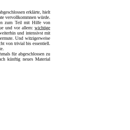
geschlossen erklärte, hielt
ichte vervollkommnen würde.
en zum Teil mit Hilfe von
eue und vor allem:
wichtige
eiterhin und intensivst mit
vermute. Und witzigerweise
 von trivial bis essentiell.
te.
chmals für abgeschlossen zu
uch künftig neues Material