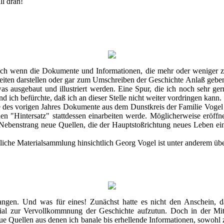
ll dran!
uch wenn die Dokumente und Informationen, die mehr oder weniger 
iten darstellen oder gar zum Umschreiben der Geschichte Anlaß geben,
as ausgebaut und illustriert werden. Eine Spur, die ich noch sehr ger
 ich befürchte, daß ich an dieser Stelle nicht weiter vordringen kann.
e des vorigen Jahres Dokumente aus dem Dunstkreis der Familie Vogel 
n "Hintersatz" stattdessen einarbeiten werde. Möglicherweise eröffne
Nebenstrang neue Quellen, die der Hauptstoßrichtung neues Leben e
liche Materialsammlung hinsichtlich Georg Vogel ist unter anderem üb
gangen. Und was für eines! Zunächst hatte es nicht den Anschein, 
erial zur Vervollkommnung der Geschichte aufzutun. Doch in der Mi
eue Quellen aus denen ich banale bis erhellende Informationen, sowohl