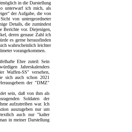
stmöglich in die Darstellung
o unterwarf ich mich, als
eiger" der Aufgabe, die von
Sicht von untergeordneter
nige Details, die zumindest
e Berichte vor. Diejenigen,
kel, deren genaue Zahl ich
würde es gerne herausfinden
sich wahrscheinlich leichter
llimeter vorangekommen.
elhafte Ehre zuteil: Sein
gwürdigen Jahreskalenders
der Waffen-SS" versehen,
die sich auch schon 2021
n Herausgebern der "DMZ"
det sein, daß von ihm als
usragenden Soldaten der
hme aufzutreiben war. Ich
uktion auszugeben nur um
extlich auch nur "kalter
man in meiner Darstellung