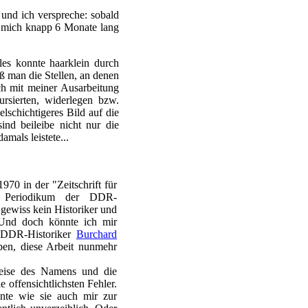
und ich verspreche: sobald
es mich knapp 6 Monate lang
les konnte haarklein durch
 man die Stellen, an denen
ich mit meiner Ausarbeitung
ursierten, widerlegen bzw.
elschichtigeres Bild auf die
nd beileibe nicht nur die
amals leistete...
970 in der "Zeitschrift für
em Periodikum der DDR-
 gewiss kein Historiker und
 Und doch könnte ich mir
n DDR-Historiker
Burchard
ben, diese Arbeit nunmehr
weise des Namens und die
 offensichtlichsten Fehler.
nte wie sie auch mir zur