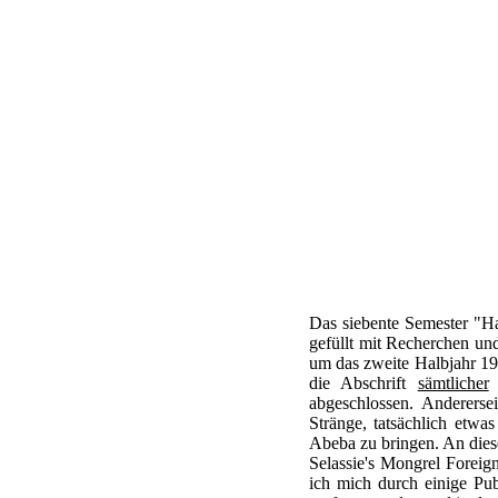
Das siebente Semester "Ha
gefüllt mit Recherchen und
um das zweite Halbjahr 19
die Abschrift
sämtlicher
R
abgeschlossen. Andererse
Stränge, tatsächlich etw
Abeba zu bringen. An dies
Selassie's Mongrel Foreig
ich mich durch einige Pub