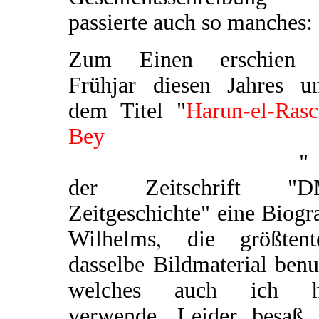
passierte auch so manches:
Zum Einen erschien
Frühjar diesen Jahres un
dem Titel "
Harun-el-Rasc
Bey
Standartenführer 
Tausendundeiner Nacht
"
der Zeitschrift "
Zeitgeschichte" eine Biogr
Wilhelms, die größtente
dasselbe Bildmaterial benu
welches auch ich h
verwende. Leider besaß 