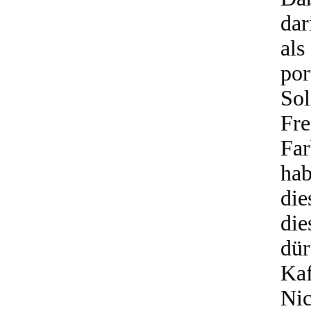
dar
al
po
So
Fr
Far
ha
die
die
dü
Ka
Ni