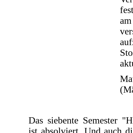
fes
am
ve
au
St
akt
Mat
(Mä
Das siebente Semester "H
ist absolviert. Und auch d