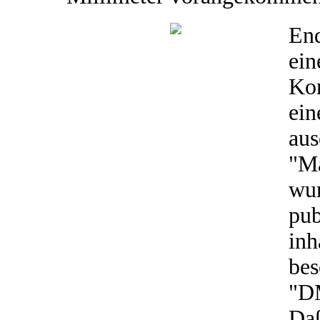
End
ein
Kon
ein
aus
"M
wu
pub
in
bes
"DM
Daß