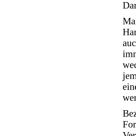
Dar
Man
Ha
auc
imm
wec
jem
ein
we
Be
F
Ve