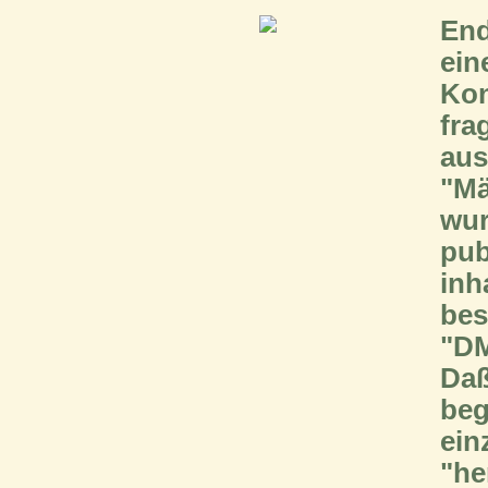
End
ein
Kon
fr
aus
"M
wu
pub
in
bes
"DM
Daß
be
ein
"h