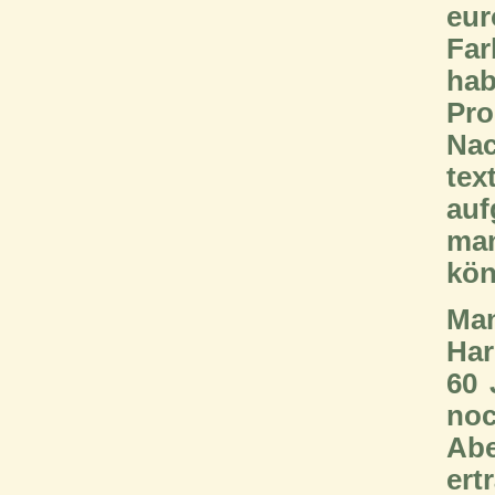
eur
Far
hab
Pro
Nac
tex
auf
man
kön
Man
Har
60 
noc
Abe
ert