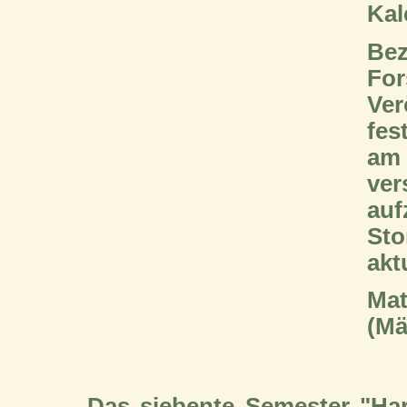
Kal
Be
F
Ve
fes
am
ve
au
St
akt
Mat
(Mä
Das siebente Semester "Har