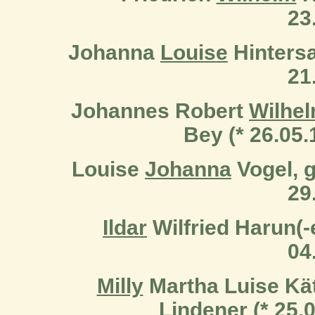
23
Johanna
Louise
Hintersat
21
Johannes Robert
Wilhe
Bey (* 26.05.
Louise
Johanna
Vogel, g
29
Ildar
Wilfried Harun(-e
04
Milly
Martha Luise Kät
Lindener (* 25.