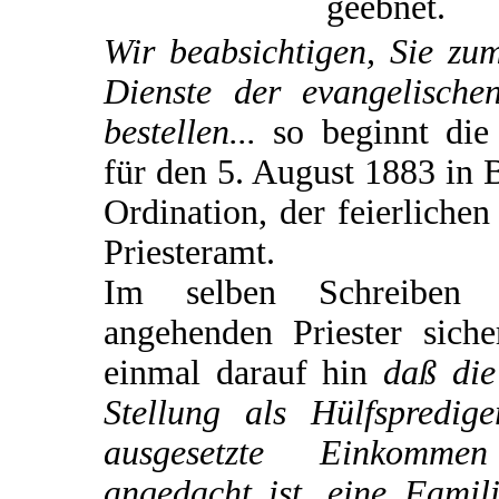
geebnet.
Wir beabsichtigen, Sie zu
Dienste der evangelische
bestellen...
so beginnt die
für den 5. August 1883 in 
Ordination, der feierliche
Priesteramt.
Im selben Schreiben
angehenden Priester siche
einmal darauf hin
daß die
Stellung als Hülfspredi
ausgesetzte Einkomme
angedacht ist, eine Famili