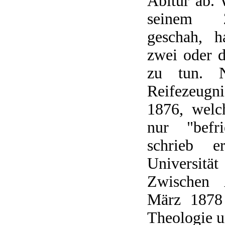
Abitur ab. 
seinem 2
geschah, h
zwei oder 
zu tun. N
Reifezeugn
1876, welc
nur "befri
schrieb 
Universit
Zwischen 
März 1878 
Theologie u