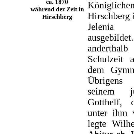
ca. 1870
Königlich
während der Zeit in
Hirschberg 
Hirschberg
Jelenia
ausgebild
anderthal
Schulzeit 
dem Gymna
Übrigens
seinem j
Gotthelf, 
unter ihm 
legte Wil