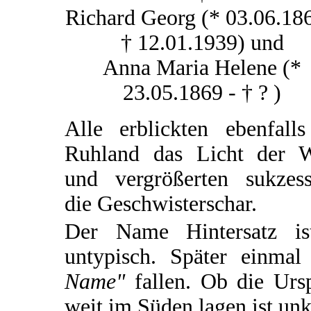
Richard Georg (* 03.06.186
† 12.01.1939) und
Anna Maria Helene (*
23.05.1869 - † ? )
Alle erblickten ebenfalls
Ruhland das Licht der W
und vergrößerten sukzess
die Geschwisterschar.
Der Name Hintersatz ist
untypisch. Später einm
Name"
fallen. Ob die Ursp
weit im Süden lagen ist unk