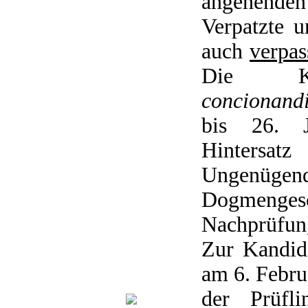
angehende
Verpatzte 
auch
verpas
Die Ka
concionand
bis 26. J
Hintersa
Ungenügen
Dogmeng
Nachprüfun
Zur Kandid
am 6. Februa
der Prüfli