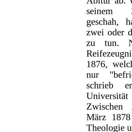
Abitur ab. 
seinem 2
geschah, h
zwei oder 
zu tun. N
Reifezeugn
1876, welc
nur "befri
schrieb 
Universit
Zwischen 
März 1878 
Theologie u