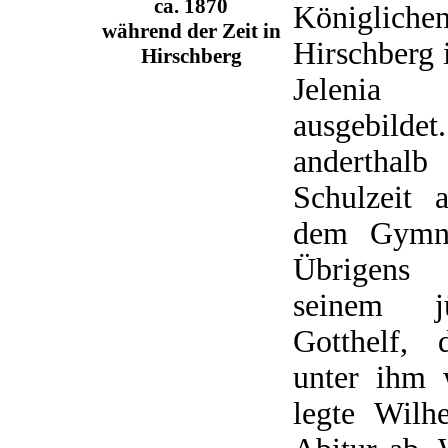
ca. 1870
Königlich
während der Zeit in
Hirschberg 
Hirschberg
Jelenia
ausgebild
anderthal
Schulzeit 
dem Gymna
Übrigens
seinem j
Gotthelf, 
unter ihm 
legte Wil