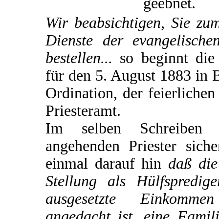
geebnet.
Wir beabsichtigen, Sie zu
Dienste der evangelische
bestellen...
so beginnt die
für den 5. August 1883 in 
Ordination, der feierliche
Priesteramt.
Im selben Schreiben
angehenden Priester siche
einmal darauf hin
daß die
Stellung als Hülfspredi
ausgesetzte Einkomme
angedacht ist, eine Famili