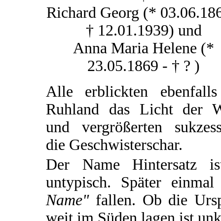
Richard Georg (* 03.06.186
† 12.01.1939) und
Anna Maria Helene (*
23.05.1869 - † ? )
Alle erblickten ebenfalls
Ruhland das Licht der W
und vergrößerten sukzess
die Geschwisterschar.
Der Name Hintersatz ist
untypisch. Später einm
Name"
fallen. Ob die Ursp
weit im Süden lagen ist unk