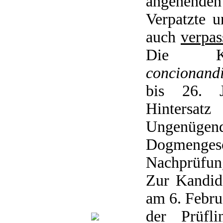
angehende
Verpatzte 
auch
verpas
Die Ka
concionand
bis 26. J
Hintersa
Ungenügen
Dogmeng
Nachprüfun
Zur Kandid
am 6. Februa
der Prüfli