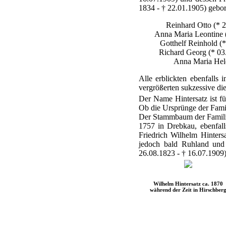
1834 - † 22.01.1905) gebo
Reinhard Otto (* 2
Anna Maria Leontine (
Gotthelf Reinhold (*
Richard Georg (* 03
Anna Maria Hele
Alle erblickten ebenfalls
vergrößerten sukzessive di
Der Name Hintersatz ist fü
Ob die Ursprünge der Famili
Der Stammbaum der Familie l
1757 in Drebkau, ebenfall
Friedrich Wilhelm Hinters
jedoch bald Ruhland und
26.08.1823 - † 16.07.1909)
Wilhelm Hintersatz ca. 1870
während der Zeit in Hirschber