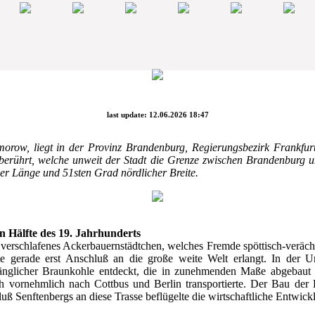
last update: 12.06.2026 18:47
orow, liegt in der Provinz Brandenburg, Regierungsbezirk Frankfur
berührt, welche unweit der Stadt die Grenze zwischen Brandenburg und
er Länge und 51sten Grad nördlicher Breite.
n Hälfte des 19. Jahrhunderts
h verschlafenes Ackerbauernstädtchen, welches Fremde spöttisch-veräch
te gerade erst Anschluß an die große weite Welt erlangt. In der
nglicher Braunkohle entdeckt, die in zunehmenden Maße abgebaut un
vornehmlich nach Cottbus und Berlin transportierte. Der Bau der 
ß Senftenbergs an diese Trasse beflügelte die wirtschaftliche Entwic