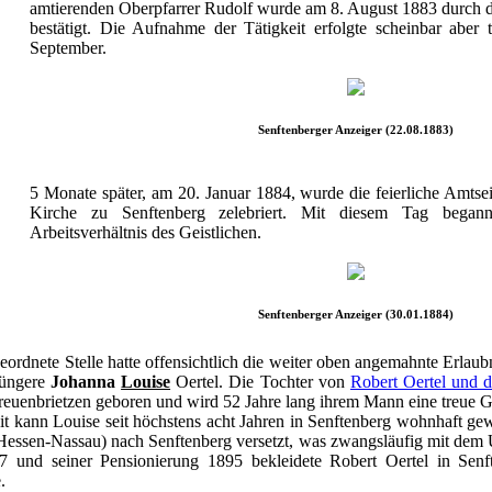
amtierenden Oberpfarrer Rudolf wurde am 8. August 1883 durch d
bestätigt. Die Aufnahme der Tätigkeit erfolgte scheinbar aber t
September.
Senftenberger Anzeiger (22.08.1883)
5 Monate später, am 20. Januar 1884, wurde die feierliche Amtse
Kirche zu Senftenberg zelebriert. Mit diesem Tag begann
Arbeitsverhältnis des Geistlichen.
Senftenberger Anzeiger (30.01.1884)
rdnete Stelle hatte offensichtlich die weiter oben angemahnte Erlaubni
jüngere
Johanna
Louise
Oertel. Die Tochter von
Robert Oertel und d
euenbrietzen geboren und wird 52 Jahre lang ihrem Mann eine treue Ge
 kann Louise seit höchstens acht Jahren in Senftenberg wohnhaft gew
Hessen-Nassau) nach Senftenberg versetzt, was zwangsläufig mit dem
7 und seiner Pensionierung 1895 bekleidete Robert Oertel in Sen
.