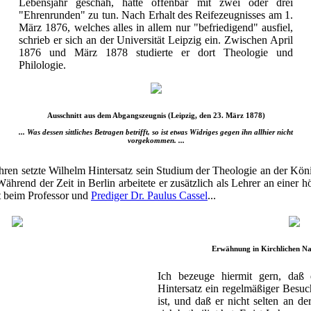
Lebensjahr geschah, hatte offenbar mit zwei oder drei
"Ehrenrunden" zu tun. Nach Erhalt des Reifezeugnisses am 1.
März 1876, welches alles in allem nur "befriedigend" ausfiel,
schrieb er sich an der Universität Leipzig ein. Zwischen April
1876 und März 1878 studierte er dort Theologie und
Philologie.
Ausschnitt aus dem Abgangszeugnis (Leipzig, den 23. März 1878)
... Was dessen sittliches Betragen betrifft, so ist etwas Widriges gegen ihn allhier nicht
vorgekommen. ...
hren setzte Wilhelm Hintersatz sein Studium der Theologie an der Kön
 Während der Zeit in Berlin arbeitete er zusätzlich als Lehrer an einer
t beim Professor und
Prediger Dr. Paulus Cassel
...
Erwähnung in Kirchlichen Na
Ich bezeuge hiermit gern, daß 
Hintersatz ein regelmäßiger Besu
ist, und daß er nicht selten an d