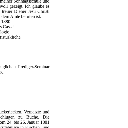
an meiner Sonntagsschule und
evoll gezeigt. Ich glaube es
 treuer Diener Jesu Christi
 dem Amte berufen ist.
i 1880
s Cassel
logie
ristuskirche
iglichen Prediger-Seminar
ng.
uckerlecken. Verpatzte und
chlugen zu Buche. Die
vom 24. bis 26. Januar 1881
Ergebnisse in Kirchen- und