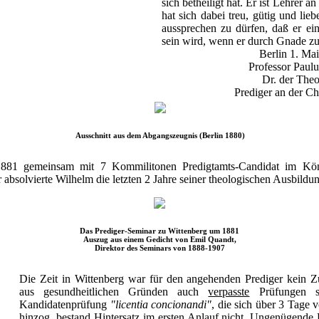
sich betheiligt hat. Er ist Lehrer 
hat sich dabei treu, gütig und lieb
aussprechen zu dürfen, daß er ein
sein wird, wenn er durch Gnade zu
Berlin 1. Ma
Professor Paulu
Dr. der Theo
Prediger an der Ch
Ausschnitt aus dem Abgangszeugnis (Berlin 1880)
 1881 gemeinsam mit 7 Kommilitonen Predigtamts-Candidat im Kön
absolvierte Wilhelm die letzten 2 Jahre seiner theologischen Ausbildu
Das Prediger-Seminar zu Wittenberg um 1881
Auszug aus einem Gedicht von Emil Quandt,
Direktor des Seminars von 1888-1907
Die Zeit in Wittenberg war für den angehenden Prediger kein Z
aus gesundheitlichen Gründen auch
verpasste
Prüfungen s
Kandidatenprüfung
"licentia concionandi"
, die sich über 3 Tage 
hinzog, bestand Hintersatz im ersten Anlauf nicht. Ungenügende 