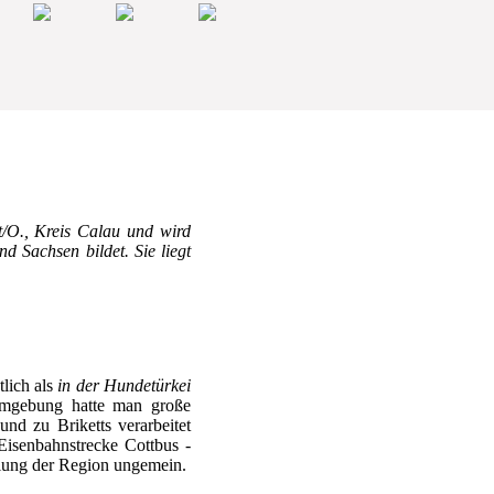
t/O., Kreis Calau und wird
 Sachsen bildet. Sie liegt
tlich als
in der Hundetürkei
 Umgebung hatte man große
d zu Briketts verarbeitet
Eisenbahnstrecke Cottbus -
klung der Region ungemein.