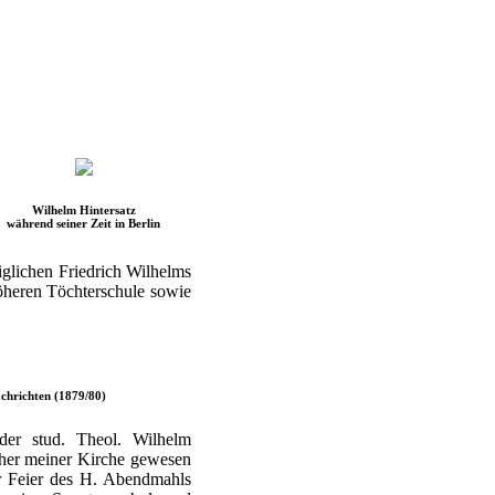
Wilhelm Hintersatz
während seiner Zeit in Berlin
iglichen Friedrich Wilhelms
 höheren Töchterschule sowie
chrichten (1879/80)
der stud. Theol. Wilhelm
cher meiner Kirche gewesen
er Feier des H. Abendmahls