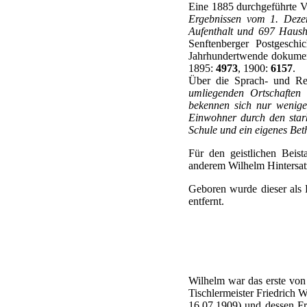
Eine 1885 durchgeführte V
Ergebnissen vom 1. Dezem
Aufenthalt und 697 Haus
Senftenberger Postgesch
Jahrhundertwende dokumen
1895:
4973
, 1900:
6157
.
Über die Sprach- und Reli
umliegenden Ortschaften 
bekennen sich nur wenige,
Einwohner durch den stark
Schule und ein eigenes Bet
Für den geistlichen Beis
anderem Wilhelm Hintersat
Geboren wurde dieser als 
entfernt.
Wilhelm war das erste von
Tischlermeister Friedrich W
16.07.1909) und dessen Fr