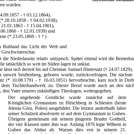
ren wurden.
4.09.1857 - † 03.12.1864),
* 28.10.1858 - † 04.02.1938),
 21.01.1863 - † 15.04.1901),
.06.1866 - † 12.01.1939) und
ne (* 23.05.1869 - † ? )
 in Ruhland das Licht der Welt und
e Geschwisterschar.
r die Niederlausitz relativ untypisch. Später einmal wird die Bemerk
e tatsächlich so weit im Süden lagen ist unklar.
ässt sich derzeit bis auf Christian Samuel Hintersatz († 24.07.1829),
s unweit Senftenberg, geboren wurde, zurückverfolgen. Die nächste 
atz (* 10.08.1791 - † 16.03.1851) hervorbrachte, kam noch in Dre
 dem Tischlerhandwerk zu. Dieser Beruf wurde auch an den nächs
, den Vater unseres zukünftigen Theologen, weitergegeben.
Der angehende Geistliche wurde zunächst auf dem
Königlichen Gymnasium zu Hirschberg in Schlesien (heute
Jelenia Góra, Polen) ausgebildet. Die letzten anderthalb Jahre
g
seiner Schulzeit absolvierte er auf dem Gymnasium in Guben.
Übrigens gemeinsam mit seinem jüngeren Bruder Gotthelf,
der vier Klassen unter ihm war. Anfang 1876 legte Wilhem in
Guben das Abitur ab. Warum dies erst in seinem 21.