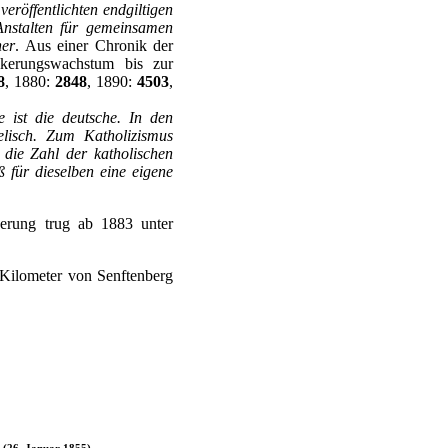
veröffentlichten endgiltigen
Anstalten für gemeinsamen
er
. Aus einer Chronik der
lkerungswachstum bis zur
8
, 1880:
2848
, 1890:
4503
,
e ist die deutsche. In den
elisch. Zum Katholizismus
 die Zahl der katholischen
 für dieselben eine eigene
kerung trug ab 1883 unter
Kilometer von Senftenberg
 (26. Januar 1855)