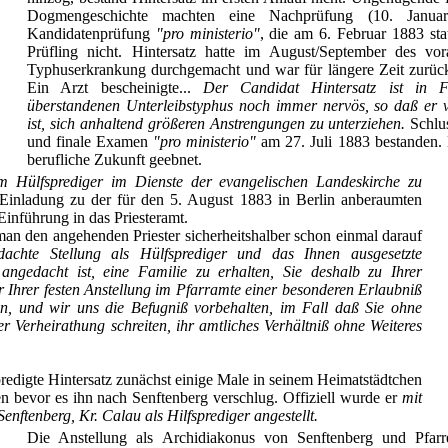
Dogmengeschichte machten eine Nachprüfung (10. Janua
Kandidatenprüfung
"pro ministerio"
, die am 6. Februar 1883 stat
Prüfling nicht. Hintersatz hatte im August/September des vo
Typhuserkrankung durchgemacht und war für längere Zeit zurüc
Ein Arzt bescheinigte...
Der Candidat Hintersatz ist in 
überstandenen Unterleibstyphus noch immer nervös, so daß er 
ist, sich anhaltend größeren Anstrengungen zu unterziehen.
Schlus
und finale Examen
"pro ministerio"
am 27. Juli 1883 bestanden.
berufliche Zukunft geebnet.
um Hülfsprediger im Dienste der evangelischen Landeskirche zu
Einladung zu der für den 5. August 1883 in Berlin anberaumten
 Einführung in das Priesteramt.
an den angehenden Priester sicherheitshalber schon einmal darauf
achte Stellung als Hülfsprediger und das Ihnen ausgesetzte
ngedacht ist, eine Familie zu erhalten, Sie deshalb zu Ihrer
 Ihrer festen Anstellung im Pfarramte einer besonderen Erlaubniß
n, und wir uns die Befugniß vorbehalten, im Fall daß Sie ohne
 Verheirathung schreiten, ihr amtliches Verhältniß ohne Weiteres
redigte Hintersatz zunächst einige Male in seinem Heimatstädtchen
n bevor es ihn nach Senftenberg verschlug. Offiziell wurde er
mit
nftenberg, Kr. Calau als Hilfsprediger angestellt.
Die Anstellung als Archidiakonus von Senftenberg und Pfarr