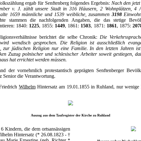
olkszählung ergab für Senftenberg folgendes Ergebnis:
Nach den jetzt 
ber v. J. zählt unsere Stadt in 316 Häusern, 2 Wohnplätzen, 4 
halte 1659 männliche und 1539 weibliche, zusammen
3198
Einwohn
ichte stammen die nachfolgenden Angaben, die das stetige Bevö
tieren: 1840:
1225
, 1855:
1449
, 1861:
1503
, 1871:
1861
, 1875:
207
gionsverhältnisse berichtet die selbe Chronik:
Die Verkehrssprach
wird wendisch gesprochen. Die Religion ist ausschließlich evang
 zur jüdischen Religion nur eine Familie. In den letzten Jahren ist
en Zuzug polnischer und schlesischer Arbeiter soweit gestiegen, daß
haus hat errichtet werden müssen.
tand der vornehmlich protestantisch geprägten Senftenberger Bevöl
z Senior die Verantwortung.
Friedrich
Wilhelm
Hintersatz am 19.01.1855 in Ruhland, nur wenige 
Auszug aus dem Taufregister der Kirche zu Ruhland
 6 Kindern, die dem ortsansässigen
ilhelm Hintersatz (* 26.08.1823 - †
au Marie Ernestine (geb. Richter *
Hoyerswerdaer Wochenblatt