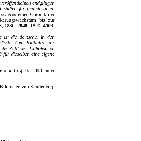
veröffentlichten endgiltigen
Anstalten für gemeinsamen
er
. Aus einer Chronik der
lkerungswachstum bis zur
8
, 1880:
2848
, 1890:
4503
,
e ist die deutsche. In den
elisch. Zum Katholizismus
 die Zahl der katholischen
 für dieselben eine eigene
kerung trug ab 1883 unter
Kilometer von Senftenberg
 (26. Januar 1855)