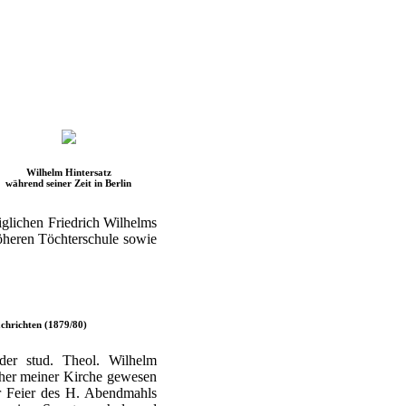
Wilhelm Hintersatz
während seiner Zeit in Berlin
iglichen Friedrich Wilhelms
 höheren Töchterschule sowie
chrichten (1879/80)
der stud. Theol. Wilhelm
cher meiner Kirche gewesen
er Feier des H. Abendmahls