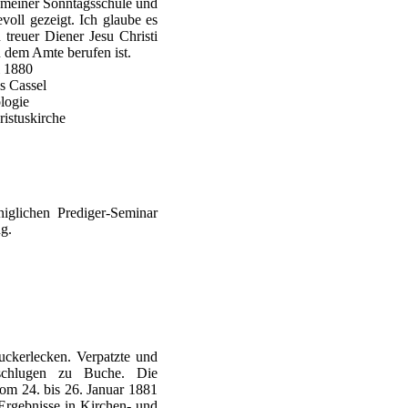
an meiner Sonntagsschule und
evoll gezeigt. Ich glaube es
 treuer Diener Jesu Christi
 dem Amte berufen ist.
i 1880
s Cassel
logie
ristuskirche
iglichen Prediger-Seminar
ng.
uckerlecken. Verpatzte und
chlugen zu Buche. Die
vom 24. bis 26. Januar 1881
Ergebnisse in Kirchen- und