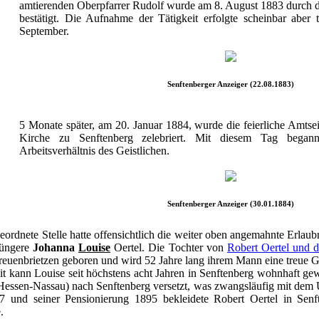
amtierenden Oberpfarrer Rudolf wurde am 8. August 1883 durch d
bestätigt. Die Aufnahme der Tätigkeit erfolgte scheinbar aber t
September.
Senftenberger Anzeiger (22.08.1883)
5 Monate später, am 20. Januar 1884, wurde die feierliche Amtse
Kirche zu Senftenberg zelebriert. Mit diesem Tag begann
Arbeitsverhältnis des Geistlichen.
Senftenberger Anzeiger (30.01.1884)
rdnete Stelle hatte offensichtlich die weiter oben angemahnte Erlaubni
jüngere
Johanna
Louise
Oertel. Die Tochter von
Robert Oertel und d
euenbrietzen geboren und wird 52 Jahre lang ihrem Mann eine treue Ge
 kann Louise seit höchstens acht Jahren in Senftenberg wohnhaft gew
Hessen-Nassau) nach Senftenberg versetzt, was zwangsläufig mit dem
7 und seiner Pensionierung 1895 bekleidete Robert Oertel in Sen
.