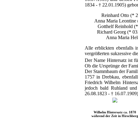
1834 - † 22.01.1905) gebo
Reinhard Otto (* 2
Anna Maria Leontine (
Gotthelf Reinhold (*
Richard Georg (* 03
Anna Maria Hele
Alle erblickten ebenfalls
vergrößerten sukzessive di
Der Name Hintersatz ist fü
Ob die Ursprünge der Famili
Der Stammbaum der Familie l
1757 in Drebkau, ebenfall
Friedrich Wilhelm Hinters
jedoch bald Ruhland und
26.08.1823 - † 16.07.1909)
Wilhelm Hintersatz ca. 1870
während der Zeit in Hirschber