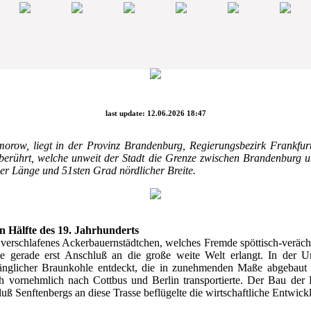
last update: 12.06.2026 18:47
orow, liegt in der Provinz Brandenburg, Regierungsbezirk Frankfur
berührt, welche unweit der Stadt die Grenze zwischen Brandenburg und
er Länge und 51sten Grad nördlicher Breite.
n Hälfte des 19. Jahrhunderts
h verschlafenes Ackerbauernstädtchen, welches Fremde spöttisch-veräch
te gerade erst Anschluß an die große weite Welt erlangt. In der
nglicher Braunkohle entdeckt, die in zunehmenden Maße abgebaut un
vornehmlich nach Cottbus und Berlin transportierte. Der Bau der 
ß Senftenbergs an diese Trasse beflügelte die wirtschaftliche Entwic