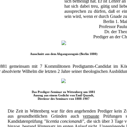
sich betheiligt hat. Er ist Lehrer 
hat sich dabei treu, gütig und lieb
aussprechen zu dürfen, daß er ein
sein wird, wenn er durch Gnade zu
Berlin 1. Ma
Professor Paulu
Dr. der Theo
Prediger an der Ch
Ausschnitt aus dem Abgangszeugnis (Berlin 1880)
 1881 gemeinsam mit 7 Kommilitonen Predigtamts-Candidat im Kön
absolvierte Wilhelm die letzten 2 Jahre seiner theologischen Ausbildu
Das Prediger-Seminar zu Wittenberg um 1881
Auszug aus einem Gedicht von Emil Quandt,
Direktor des Seminars von 1888-1907
Die Zeit in Wittenberg war für den angehenden Prediger kein Z
aus gesundheitlichen Gründen auch
verpasste
Prüfungen s
Kandidatenprüfung
"licentia concionandi"
, die sich über 3 Tage 
hinzog, bestand Hintersatz im ersten Anlauf nicht. Ungenügende 