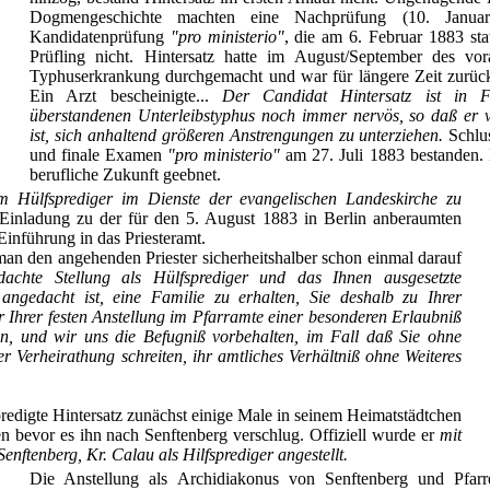
Dogmengeschichte machten eine Nachprüfung (10. Janua
Kandidatenprüfung
"pro ministerio"
, die am 6. Februar 1883 stat
Prüfling nicht. Hintersatz hatte im August/September des vo
Typhuserkrankung durchgemacht und war für längere Zeit zurüc
Ein Arzt bescheinigte...
Der Candidat Hintersatz ist in 
überstandenen Unterleibstyphus noch immer nervös, so daß er 
ist, sich anhaltend größeren Anstrengungen zu unterziehen.
Schlus
und finale Examen
"pro ministerio"
am 27. Juli 1883 bestanden.
berufliche Zukunft geebnet.
um Hülfsprediger im Dienste der evangelischen Landeskirche zu
Einladung zu der für den 5. August 1883 in Berlin anberaumten
 Einführung in das Priesteramt.
an den angehenden Priester sicherheitshalber schon einmal darauf
achte Stellung als Hülfsprediger und das Ihnen ausgesetzte
ngedacht ist, eine Familie zu erhalten, Sie deshalb zu Ihrer
 Ihrer festen Anstellung im Pfarramte einer besonderen Erlaubniß
n, und wir uns die Befugniß vorbehalten, im Fall daß Sie ohne
 Verheirathung schreiten, ihr amtliches Verhältniß ohne Weiteres
redigte Hintersatz zunächst einige Male in seinem Heimatstädtchen
n bevor es ihn nach Senftenberg verschlug. Offiziell wurde er
mit
nftenberg, Kr. Calau als Hilfsprediger angestellt.
Die Anstellung als Archidiakonus von Senftenberg und Pfarr