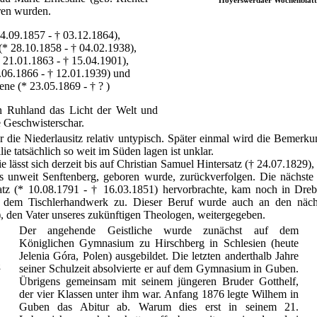
ren wurden.
4.09.1857 - † 03.12.1864),
* 28.10.1858 - † 04.02.1938),
 21.01.1863 - † 15.04.1901),
.06.1866 - † 12.01.1939) und
ne (* 23.05.1869 - † ? )
 in Ruhland das Licht der Welt und
e Geschwisterschar.
r die Niederlausitz relativ untypisch. Später einmal wird die Bemerk
e tatsächlich so weit im Süden lagen ist unklar.
ässt sich derzeit bis auf Christian Samuel Hintersatz († 24.07.1829),
s unweit Senftenberg, geboren wurde, zurückverfolgen. Die nächste 
atz (* 10.08.1791 - † 16.03.1851) hervorbrachte, kam noch in Dre
 dem Tischlerhandwerk zu. Dieser Beruf wurde auch an den nächs
, den Vater unseres zukünftigen Theologen, weitergegeben.
Der angehende Geistliche wurde zunächst auf dem
Königlichen Gymnasium zu Hirschberg in Schlesien (heute
Jelenia Góra, Polen) ausgebildet. Die letzten anderthalb Jahre
g
seiner Schulzeit absolvierte er auf dem Gymnasium in Guben.
Übrigens gemeinsam mit seinem jüngeren Bruder Gotthelf,
der vier Klassen unter ihm war. Anfang 1876 legte Wilhem in
Guben das Abitur ab. Warum dies erst in seinem 21.