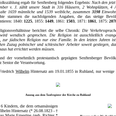
olkszählung ergab für Senftenberg folgendes Ergebnis:
Nach den jetzt 
ber v. J. zählt unsere Stadt in 316 Häusern, 2 Wohnplätzen, 4 
halte 1659 männliche und 1539 weibliche, zusammen
3198
Einwohn
ichte stammen die nachfolgenden Angaben, die das stetige Bevö
tieren: 1840:
1225
, 1855:
1449
, 1861:
1503
, 1871:
1861
, 1875:
207
gionsverhältnisse berichtet die selbe Chronik:
Die Verkehrssprach
wird wendisch gesprochen. Die Religion ist ausschließlich evang
 zur jüdischen Religion nur eine Familie. In den letzten Jahren ist
en Zuzug polnischer und schlesischer Arbeiter soweit gestiegen, daß
haus hat errichtet werden müssen.
tand der vornehmlich protestantisch geprägten Senftenberger Bevöl
z Senior die Verantwortung.
Friedrich
Wilhelm
Hintersatz am 19.01.1855 in Ruhland, nur wenige 
Auszug aus dem Taufregister der Kirche zu Ruhland
 6 Kindern, die dem ortsansässigen
ilhelm Hintersatz (* 26.08.1823 - †
au Marie Ernestine (geb. Richter *
Hoyerswerdaer Wochenblatt