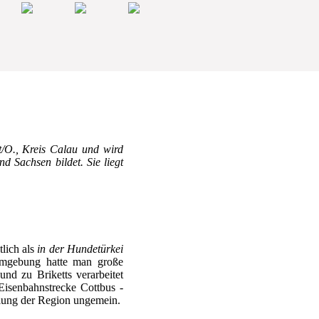
t/O., Kreis Calau und wird
 Sachsen bildet. Sie liegt
tlich als
in der Hundetürkei
 Umgebung hatte man große
d zu Briketts verarbeitet
Eisenbahnstrecke Cottbus -
klung der Region ungemein.