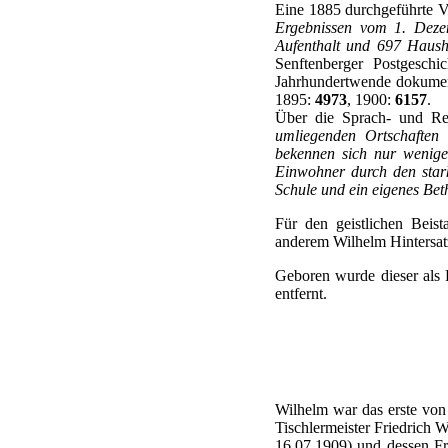
Eine 1885 durchgeführte V
Ergebnissen vom 1. Dezem
Aufenthalt und 697 Haus
Senftenberger Postgesch
Jahrhundertwende dokumen
1895:
4973
, 1900:
6157
.
Über die Sprach- und Reli
umliegenden Ortschaften 
bekennen sich nur wenige,
Einwohner durch den stark
Schule und ein eigenes Bet
Für den geistlichen Beis
anderem Wilhelm Hintersat
Geboren wurde dieser als 
entfernt.
Wilhelm war das erste von
Tischlermeister Friedrich W
16.07.1909) und dessen Fr