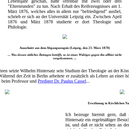
Lebensjahr geschah, hatte offenbar mit zwei oder drei
"Ehrenrunden" zu tun. Nach Erhalt des Reifezeugnisses am 1.
März 1876, welches alles in allem nur "befriedigend" ausfiel,
schrieb er sich an der Universität Leipzig ein. Zwischen April
1876 und März 1878 studierte er dort Theologie und
Philologie.
Ausschnitt aus dem Abgangszeugnis (Leipzig, den 23. März 1878)
... Was dessen sittliches Betragen betrifft, so ist etwas Widriges gegen ihn allhier nicht
vorgekommen. ...
hren setzte Wilhelm Hintersatz sein Studium der Theologie an der Kön
 Während der Zeit in Berlin arbeitete er zusätzlich als Lehrer an einer
t beim Professor und
Prediger Dr. Paulus Cassel
...
Erwähnung in Kirchlichen Na
Ich bezeuge hiermit gern, daß 
Hintersatz ein regelmäßiger Besu
ist, und daß er nicht selten an d