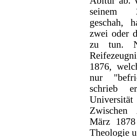
Abitur ab. 
seinem 2
geschah, h
zwei oder 
zu tun. N
Reifezeugn
1876, welc
nur "befri
schrieb 
Universit
Zwischen 
März 1878 
Theologie u