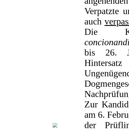
angehende
Verpatzte 
auch
verpas
Die Ka
concionand
bis 26. J
Hintersa
Ungenügen
Dogmeng
Nachprüfun
Zur Kandid
am 6. Februa
der Prüfli