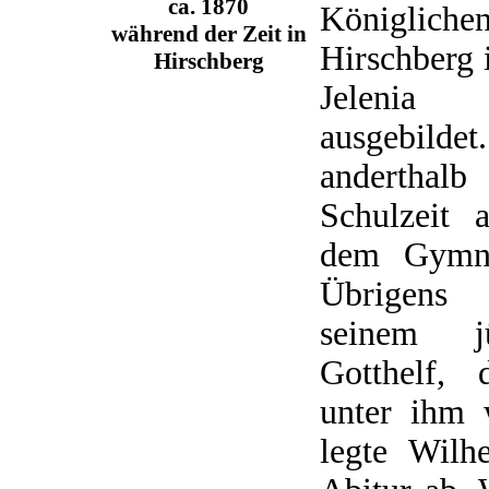
ca. 1870
Königlich
während der Zeit in
Hirschberg 
Hirschberg
Jelenia
ausgebild
anderthal
Schulzeit 
dem Gymna
Übrigens
seinem j
Gotthelf, 
unter ihm 
legte Wil