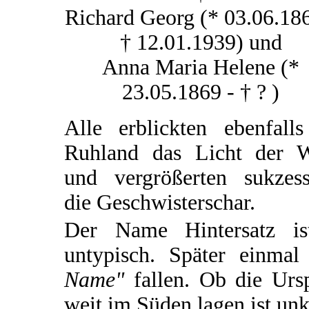
Richard Georg (* 03.06.186
† 12.01.1939) und
Anna Maria Helene (*
23.05.1869 - † ? )
Alle erblickten ebenfalls
Ruhland das Licht der W
und vergrößerten sukzess
die Geschwisterschar.
Der Name Hintersatz ist
untypisch. Später einm
Name"
fallen. Ob die Ursp
weit im Süden lagen ist unk