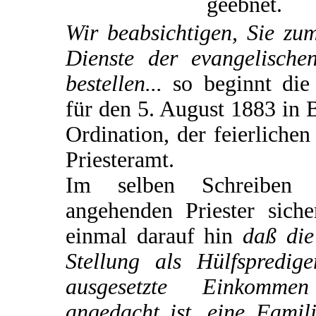
geebnet.
Wir beabsichtigen, Sie zu
Dienste der evangelische
bestellen...
so beginnt die
für den 5. August 1883 in 
Ordination, der feierliche
Priesteramt.
Im selben Schreiben
angehenden Priester siche
einmal darauf hin
daß die
Stellung als Hülfspredi
ausgesetzte Einkomme
angedacht ist, eine Famili