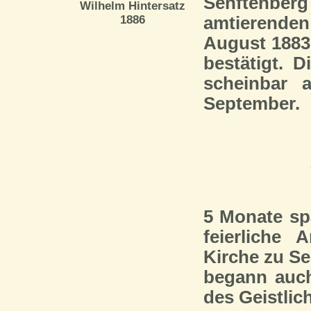
Senftenberg
Wilhelm Hintersatz
1886
amtierende
August 1883
bestätigt. D
scheinbar 
September.
5 Monate spä
feierliche
Kirche zu Se
begann auch 
des Geistlic