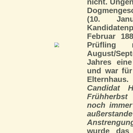
nicht. Unge
Dogmengesc
(10. Jan
Kandidaten
Februar 188
Prüfling 
August/Se
Jahres ein
und war für
Elternhaus
Candidat H
Frühherbst
noch immer 
außerstand
Anstrengung
wurde das