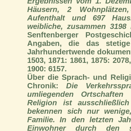
Ergebnissen vom 1. Dezembe
Häusern, 2 Wohnplätzen
Aufenthalt und 697 Haus
weibliche, zusammen
3198
E
Senftenberger Postgeschi
Angaben, die das stetig
Jahrhundertwende dokument
1503
, 1871:
1861
, 1875:
2078
1900:
6157
.
Über die Sprach- und Religi
Chronik:
Die Verkehrssp
umliegenden Ortschaften
Religion ist ausschließli
bekennen sich nur wenige,
Familie. In den letzten Ja
Einwohner durch den s