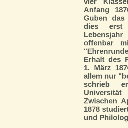
vier Klass
Anfang 187
Guben das 
dies erst
Lebensjah
offenbar m
"Ehrenrund
Erhalt des 
1. März 187
allem nur "b
schrieb 
Universit
Zwischen A
1878 studier
und Philolog