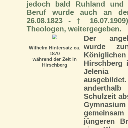
jedoch bald Ruhland und 
Beruf wurde auch an den
26.08.1823 - † 16.07.1909
Theologen, weitergegeben.
Der angeh
wurde zu
Wilhelm Hintersatz ca.
1870
Königlich
während der Zeit in
Hirschberg 
Hirschberg
Jelenia
ausgebild
anderthal
Schulzeit ab
Gymnasium 
gemeins
jüngeren Br