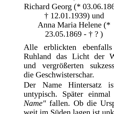
Richard Georg (* 03.06.186
† 12.01.1939) und
Anna Maria Helene (*
23.05.1869 - † ? )
Alle erblickten ebenfalls
Ruhland das Licht der W
und vergrößerten sukzess
die Geschwisterschar.
Der Name Hintersatz ist
untypisch. Später einm
Name"
fallen. Ob die Ursp
weit im Süden lagen ist unk