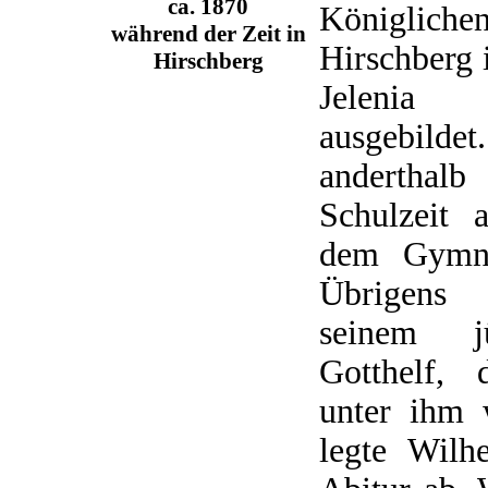
ca. 1870
Königlich
während der Zeit in
Hirschberg 
Hirschberg
Jelenia
ausgebild
anderthal
Schulzeit 
dem Gymna
Übrigens
seinem j
Gotthelf, 
unter ihm 
legte Wil