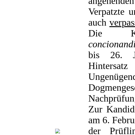
angehende
Verpatzte 
auch
verpas
Die Ka
concionand
bis 26. J
Hintersa
Ungenügen
Dogmeng
Nachprüfun
Zur Kandid
am 6. Februa
der Prüfli