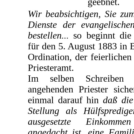
geebnet.
Wir beabsichtigen, Sie zu
Dienste der evangelische
bestellen...
so beginnt die
für den 5. August 1883 in 
Ordination, der feierliche
Priesteramt.
Im selben Schreiben
angehenden Priester siche
einmal darauf hin
daß die
Stellung als Hülfspredi
ausgesetzte Einkomme
angedacht ist, eine Famili