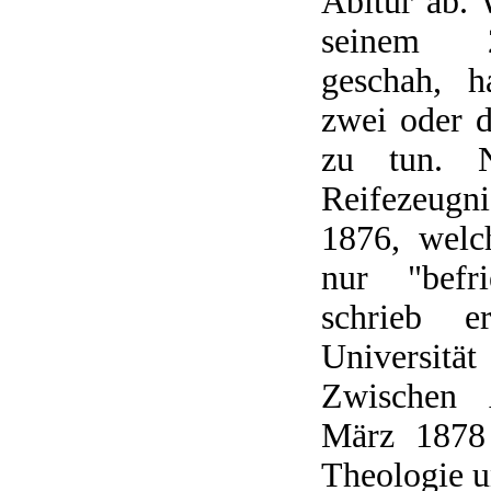
Abitur ab. 
seinem 2
geschah, h
zwei oder 
zu tun. N
Reifezeugn
1876, welc
nur "befri
schrieb 
Universit
Zwischen 
März 1878 
Theologie u