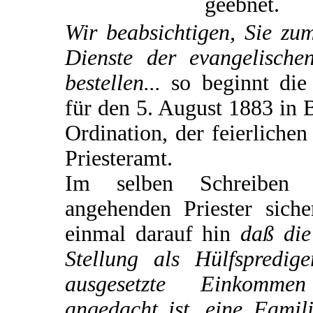
geebnet.
Wir beabsichtigen, Sie zu
Dienste der evangelische
bestellen...
so beginnt die
für den 5. August 1883 in 
Ordination, der feierliche
Priesteramt.
Im selben Schreiben
angehenden Priester siche
einmal darauf hin
daß die
Stellung als Hülfspredi
ausgesetzte Einkomme
angedacht ist, eine Famili