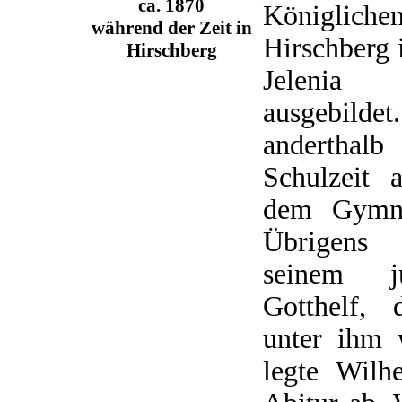
ca. 1870
Königlich
während der Zeit in
Hirschberg 
Hirschberg
Jelenia
ausgebild
anderthal
Schulzeit 
dem Gymna
Übrigens
seinem j
Gotthelf, 
unter ihm 
legte Wil