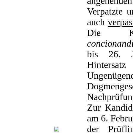
angehende
Verpatzte 
auch
verpas
Die Ka
concionand
bis 26. J
Hintersa
Ungenügen
Dogmeng
Nachprüfun
Zur Kandid
am 6. Februa
der Prüfli