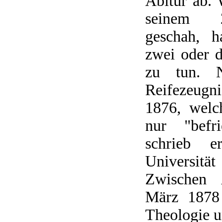
Abitur ab. 
seinem 2
geschah, h
zwei oder 
zu tun. N
Reifezeugn
1876, welc
nur "befri
schrieb 
Universit
Zwischen 
März 1878 
Theologie u