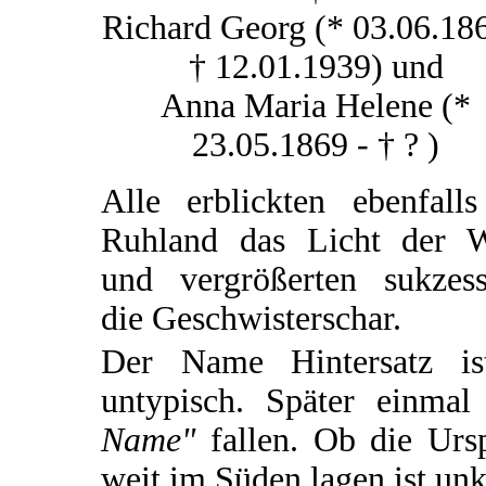
Richard Georg (* 03.06.186
† 12.01.1939) und
Anna Maria Helene (*
23.05.1869 - † ? )
Alle erblickten ebenfalls
Ruhland das Licht der W
und vergrößerten sukzess
die Geschwisterschar.
Der Name Hintersatz ist
untypisch. Später einm
Name"
fallen. Ob die Ursp
weit im Süden lagen ist unk