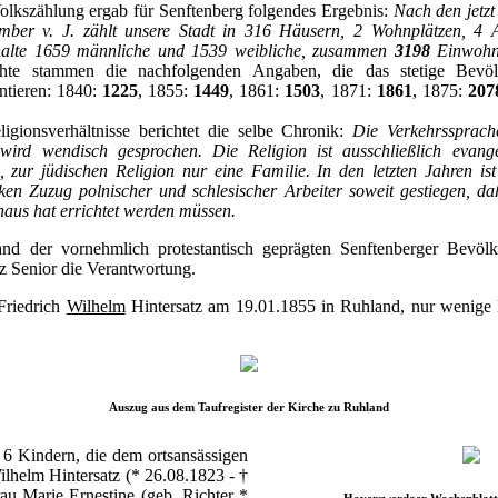
olkszählung ergab für Senftenberg folgendes Ergebnis:
Nach den jetzt 
ber v. J. zählt unsere Stadt in 316 Häusern, 2 Wohnplätzen, 4 
halte 1659 männliche und 1539 weibliche, zusammen
3198
Einwohn
ichte stammen die nachfolgenden Angaben, die das stetige Bevö
tieren: 1840:
1225
, 1855:
1449
, 1861:
1503
, 1871:
1861
, 1875:
207
gionsverhältnisse berichtet die selbe Chronik:
Die Verkehrssprach
wird wendisch gesprochen. Die Religion ist ausschließlich evang
 zur jüdischen Religion nur eine Familie. In den letzten Jahren ist
en Zuzug polnischer und schlesischer Arbeiter soweit gestiegen, daß
haus hat errichtet werden müssen.
tand der vornehmlich protestantisch geprägten Senftenberger Bevöl
z Senior die Verantwortung.
Friedrich
Wilhelm
Hintersatz am 19.01.1855 in Ruhland, nur wenige 
Auszug aus dem Taufregister der Kirche zu Ruhland
 6 Kindern, die dem ortsansässigen
ilhelm Hintersatz (* 26.08.1823 - †
au Marie Ernestine (geb. Richter *
Hoyerswerdaer Wochenblatt