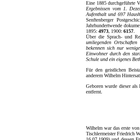
Eine 1885 durchgeführte V
Ergebnissen vom 1. Dezem
Aufenthalt und 697 Haus
Senftenberger Postgesch
Jahrhundertwende dokumen
1895:
4973
, 1900:
6157
.
Über die Sprach- und Reli
umliegenden Ortschaften 
bekennen sich nur wenige,
Einwohner durch den stark
Schule und ein eigenes Bet
Für den geistlichen Beis
anderem Wilhelm Hintersat
Geboren wurde dieser als 
entfernt.
Wilhelm war das erste von
Tischlermeister Friedrich W
16.07.1909) und dessen Fr