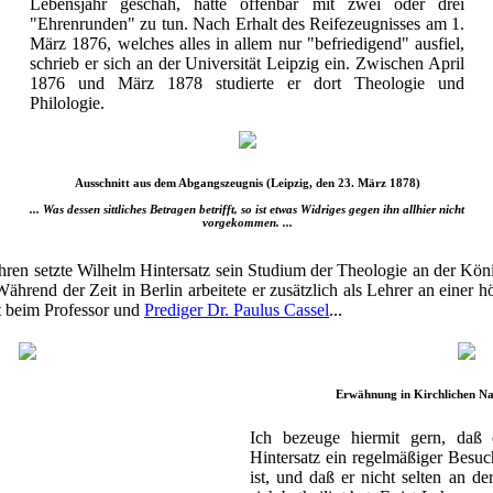
Lebensjahr geschah, hatte offenbar mit zwei oder drei
"Ehrenrunden" zu tun. Nach Erhalt des Reifezeugnisses am 1.
März 1876, welches alles in allem nur "befriedigend" ausfiel,
schrieb er sich an der Universität Leipzig ein. Zwischen April
1876 und März 1878 studierte er dort Theologie und
Philologie.
Ausschnitt aus dem Abgangszeugnis (Leipzig, den 23. März 1878)
... Was dessen sittliches Betragen betrifft, so ist etwas Widriges gegen ihn allhier nicht
vorgekommen. ...
hren setzte Wilhelm Hintersatz sein Studium der Theologie an der Kön
 Während der Zeit in Berlin arbeitete er zusätzlich als Lehrer an einer
t beim Professor und
Prediger Dr. Paulus Cassel
...
Erwähnung in Kirchlichen Na
Ich bezeuge hiermit gern, daß 
Hintersatz ein regelmäßiger Besu
ist, und daß er nicht selten an d