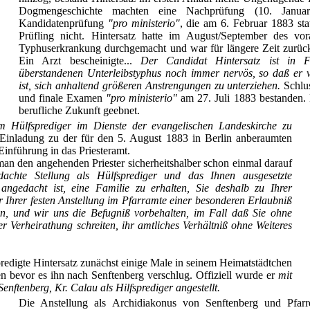
Dogmengeschichte machten eine Nachprüfung (10. Janua
Kandidatenprüfung
"pro ministerio"
, die am 6. Februar 1883 stat
Prüfling nicht. Hintersatz hatte im August/September des vo
Typhuserkrankung durchgemacht und war für längere Zeit zurüc
Ein Arzt bescheinigte...
Der Candidat Hintersatz ist in 
überstandenen Unterleibstyphus noch immer nervös, so daß er 
ist, sich anhaltend größeren Anstrengungen zu unterziehen.
Schlus
und finale Examen
"pro ministerio"
am 27. Juli 1883 bestanden.
berufliche Zukunft geebnet.
um Hülfsprediger im Dienste der evangelischen Landeskirche zu
Einladung zu der für den 5. August 1883 in Berlin anberaumten
 Einführung in das Priesteramt.
an den angehenden Priester sicherheitshalber schon einmal darauf
achte Stellung als Hülfsprediger und das Ihnen ausgesetzte
ngedacht ist, eine Familie zu erhalten, Sie deshalb zu Ihrer
 Ihrer festen Anstellung im Pfarramte einer besonderen Erlaubniß
n, und wir uns die Befugniß vorbehalten, im Fall daß Sie ohne
 Verheirathung schreiten, ihr amtliches Verhältniß ohne Weiteres
redigte Hintersatz zunächst einige Male in seinem Heimatstädtchen
n bevor es ihn nach Senftenberg verschlug. Offiziell wurde er
mit
nftenberg, Kr. Calau als Hilfsprediger angestellt.
Die Anstellung als Archidiakonus von Senftenberg und Pfarr