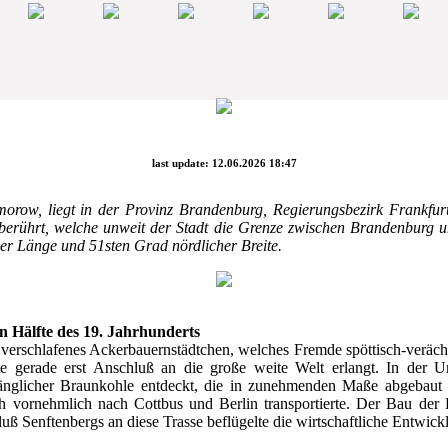
last update: 12.06.2026 18:47
orow, liegt in der Provinz Brandenburg, Regierungsbezirk Frankfur
berührt, welche unweit der Stadt die Grenze zwischen Brandenburg und
er Länge und 51sten Grad nördlicher Breite.
n Hälfte des 19. Jahrhunderts
h verschlafenes Ackerbauernstädtchen, welches Fremde spöttisch-veräch
te gerade erst Anschluß an die große weite Welt erlangt. In der
nglicher Braunkohle entdeckt, die in zunehmenden Maße abgebaut un
vornehmlich nach Cottbus und Berlin transportierte. Der Bau der 
ß Senftenbergs an diese Trasse beflügelte die wirtschaftliche Entwic