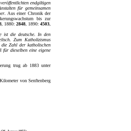
veröffentlichten endgiltigen
Anstalten für gemeinsamen
er
. Aus einer Chronik der
lkerungswachstum bis zur
8
, 1880:
2848
, 1890:
4503
,
e ist die deutsche. In den
elisch. Zum Katholizismus
 die Zahl der katholischen
 für dieselben eine eigene
kerung trug ab 1883 unter
Kilometer von Senftenberg
 (26. Januar 1855)