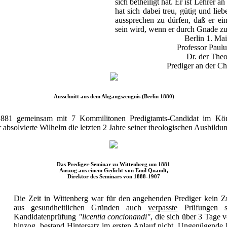
sich betheiligt hat. Er ist Lehrer 
hat sich dabei treu, gütig und lieb
aussprechen zu dürfen, daß er ein
sein wird, wenn er durch Gnade zu
Berlin 1. Ma
Professor Paulu
Dr. der Theo
Prediger an der Ch
Ausschnitt aus dem Abgangszeugnis (Berlin 1880)
 1881 gemeinsam mit 7 Kommilitonen Predigtamts-Candidat im Kön
absolvierte Wilhelm die letzten 2 Jahre seiner theologischen Ausbildu
Das Prediger-Seminar zu Wittenberg um 1881
Auszug aus einem Gedicht von Emil Quandt,
Direktor des Seminars von 1888-1907
Die Zeit in Wittenberg war für den angehenden Prediger kein Z
aus gesundheitlichen Gründen auch
verpasste
Prüfungen s
Kandidatenprüfung
"licentia concionandi"
, die sich über 3 Tage 
hinzog, bestand Hintersatz im ersten Anlauf nicht. Ungenügende 