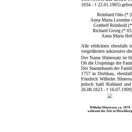
1834 - † 22.01.1905) gebo
Reinhard Otto (* 2
Anna Maria Leontine (
Gotthelf Reinhold (*
Richard Georg (* 03
Anna Maria Hele
Alle erblickten ebenfalls
vergrößerten sukzessive di
Der Name Hintersatz ist fü
Ob die Ursprünge der Famili
Der Stammbaum der Familie l
1757 in Drebkau, ebenfall
Friedrich Wilhelm Hinters
jedoch bald Ruhland und
26.08.1823 - † 16.07.1909)
Wilhelm Hintersatz ca. 1870
während der Zeit in Hirschber