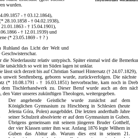
ren wurden.
4.09.1857 - † 03.12.1864),
* 28.10.1858 - † 04.02.1938),
 21.01.1863 - † 15.04.1901),
.06.1866 - † 12.01.1939) und
ne (* 23.05.1869 - † ? )
 in Ruhland das Licht der Welt und
e Geschwisterschar.
r die Niederlausitz relativ untypisch. Später einmal wird die Bemerk
e tatsächlich so weit im Süden lagen ist unklar.
ässt sich derzeit bis auf Christian Samuel Hintersatz († 24.07.1829),
s unweit Senftenberg, geboren wurde, zurückverfolgen. Die nächste 
atz (* 10.08.1791 - † 16.03.1851) hervorbrachte, kam noch in Dre
 dem Tischlerhandwerk zu. Dieser Beruf wurde auch an den nächs
, den Vater unseres zukünftigen Theologen, weitergegeben.
Der angehende Geistliche wurde zunächst auf dem
Königlichen Gymnasium zu Hirschberg in Schlesien (heute
Jelenia Góra, Polen) ausgebildet. Die letzten anderthalb Jahre
g
seiner Schulzeit absolvierte er auf dem Gymnasium in Guben.
Übrigens gemeinsam mit seinem jüngeren Bruder Gotthelf,
der vier Klassen unter ihm war. Anfang 1876 legte Wilhem in
Guben das Abitur ab. Warum dies erst in seinem 21.