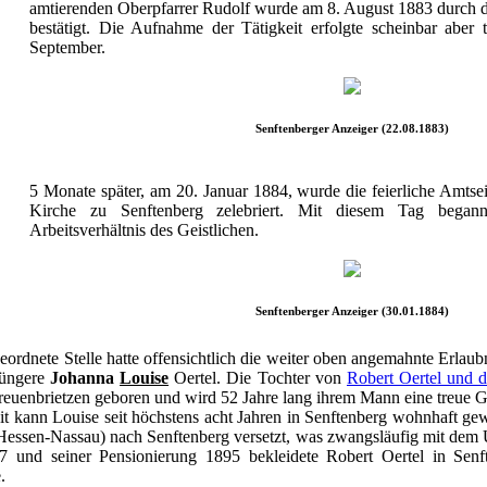
amtierenden Oberpfarrer Rudolf wurde am 8. August 1883 durch d
bestätigt. Die Aufnahme der Tätigkeit erfolgte scheinbar aber t
September.
Senftenberger Anzeiger (22.08.1883)
5 Monate später, am 20. Januar 1884, wurde die feierliche Amtse
Kirche zu Senftenberg zelebriert. Mit diesem Tag begann
Arbeitsverhältnis des Geistlichen.
Senftenberger Anzeiger (30.01.1884)
rdnete Stelle hatte offensichtlich die weiter oben angemahnte Erlaubni
jüngere
Johanna
Louise
Oertel. Die Tochter von
Robert Oertel und d
euenbrietzen geboren und wird 52 Jahre lang ihrem Mann eine treue Ge
 kann Louise seit höchstens acht Jahren in Senftenberg wohnhaft gew
Hessen-Nassau) nach Senftenberg versetzt, was zwangsläufig mit dem
7 und seiner Pensionierung 1895 bekleidete Robert Oertel in Sen
.