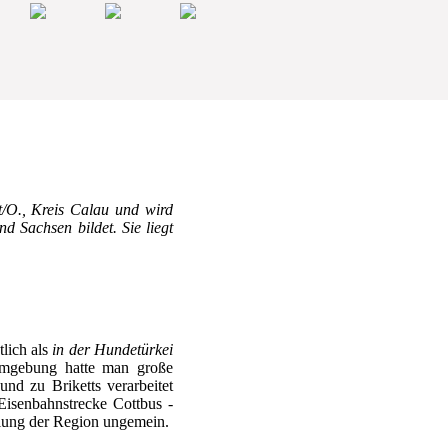
t/O., Kreis Calau und wird
 Sachsen bildet. Sie liegt
tlich als
in der Hundetürkei
 Umgebung hatte man große
d zu Briketts verarbeitet
Eisenbahnstrecke Cottbus -
klung der Region ungemein.