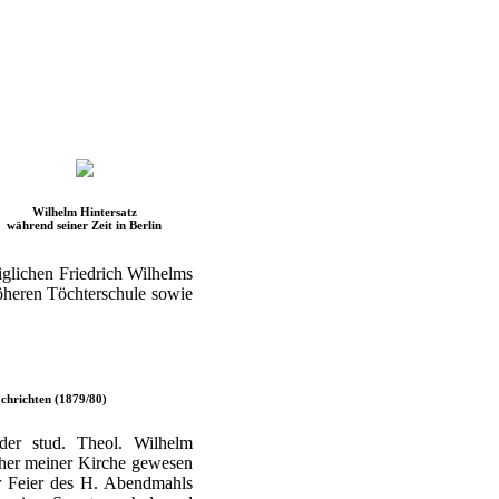
Wilhelm Hintersatz
während seiner Zeit in Berlin
iglichen Friedrich Wilhelms
 höheren Töchterschule sowie
chrichten (1879/80)
der stud. Theol. Wilhelm
cher meiner Kirche gewesen
er Feier des H. Abendmahls