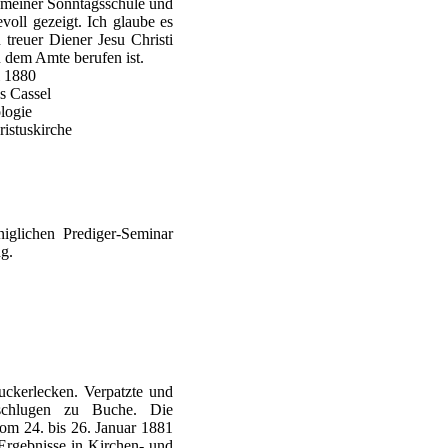
an meiner Sonntagsschule und
evoll gezeigt. Ich glaube es
 treuer Diener Jesu Christi
 dem Amte berufen ist.
i 1880
s Cassel
logie
ristuskirche
iglichen Prediger-Seminar
ng.
uckerlecken. Verpatzte und
chlugen zu Buche. Die
vom 24. bis 26. Januar 1881
Ergebnisse in Kirchen- und