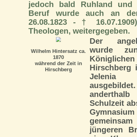
jedoch bald Ruhland und 
Beruf wurde auch an den
26.08.1823 - † 16.07.1909
Theologen, weitergegeben.
Der angeh
wurde zu
Wilhelm Hintersatz ca.
1870
Königlich
während der Zeit in
Hirschberg 
Hirschberg
Jelenia
ausgebild
anderthal
Schulzeit ab
Gymnasium 
gemeins
jüngeren Br