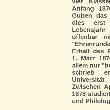
vier Klass
Anfang 187
Guben das 
dies erst
Lebensjah
offenbar m
"Ehrenrund
Erhalt des 
1. März 187
allem nur "b
schrieb 
Universit
Zwischen A
1878 studier
und Philolog