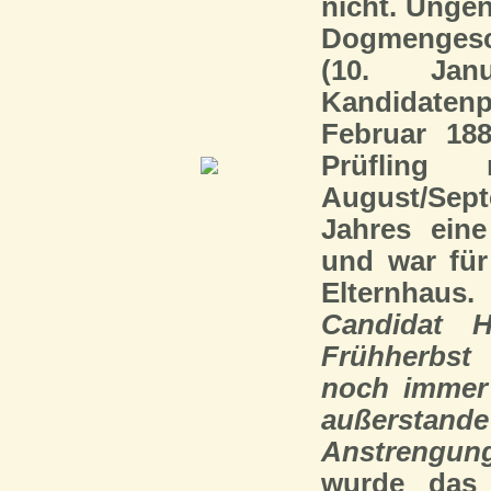
nicht. Unge
Dogmengesc
(10. Jan
Kandidaten
Februar 188
Prüfling 
August/Se
Jahres ein
und war für
Elternhaus
Candidat H
Frühherbst
noch immer 
außerstand
Anstrengung
wurde das