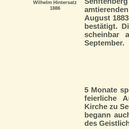
Senftenberg
Wilhelm Hintersatz
1886
amtierende
August 1883
bestätigt. D
scheinbar 
September.
5 Monate spä
feierliche
Kirche zu Se
begann auch 
des Geistlic