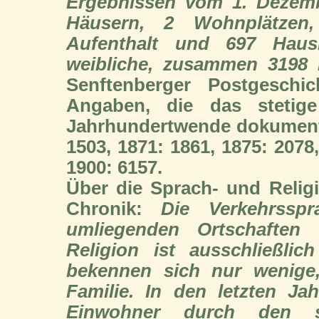
Ergebnissen vom 1. Dezembe
Häusern, 2 Wohnplätzen
Aufenthalt und 697 Haus
weibliche, zusammen
3198
E
Senftenberger Postgeschi
Angaben, die das stetig
Jahrhundertwende dokument
1503
, 1871:
1861
, 1875:
2078
1900:
6157
.
Über die Sprach- und Religi
Chronik:
Die Verkehrssp
umliegenden Ortschaften
Religion ist ausschließli
bekennen sich nur wenige,
Familie. In den letzten Ja
Einwohner durch den s