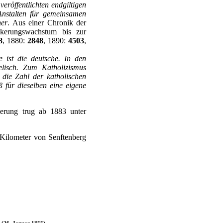
veröffentlichten endgiltigen
Anstalten für gemeinsamen
er
. Aus einer Chronik der
lkerungswachstum bis zur
8
, 1880:
2848
, 1890:
4503
,
e ist die deutsche. In den
elisch. Zum Katholizismus
 die Zahl der katholischen
 für dieselben eine eigene
kerung trug ab 1883 unter
Kilometer von Senftenberg
 (26. Januar 1855)