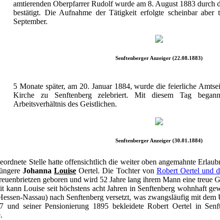
amtierenden Oberpfarrer Rudolf wurde am 8. August 1883 durch d
bestätigt. Die Aufnahme der Tätigkeit erfolgte scheinbar aber t
September.
Senftenberger Anzeiger (22.08.1883)
5 Monate später, am 20. Januar 1884, wurde die feierliche Amtse
Kirche zu Senftenberg zelebriert. Mit diesem Tag begann
Arbeitsverhältnis des Geistlichen.
Senftenberger Anzeiger (30.01.1884)
rdnete Stelle hatte offensichtlich die weiter oben angemahnte Erlaubni
jüngere
Johanna
Louise
Oertel. Die Tochter von
Robert Oertel und d
euenbrietzen geboren und wird 52 Jahre lang ihrem Mann eine treue Ge
 kann Louise seit höchstens acht Jahren in Senftenberg wohnhaft gew
Hessen-Nassau) nach Senftenberg versetzt, was zwangsläufig mit dem
7 und seiner Pensionierung 1895 bekleidete Robert Oertel in Sen
.