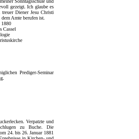
an meiner Sonntagsschule und
evoll gezeigt. Ich glaube es
 treuer Diener Jesu Christi
 dem Amte berufen ist.
i 1880
s Cassel
logie
ristuskirche
iglichen Prediger-Seminar
ng.
uckerlecken. Verpatzte und
chlugen zu Buche. Die
vom 24. bis 26. Januar 1881
Ergebnisse in Kirchen- und