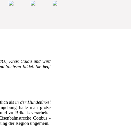
t/O., Kreis Calau und wird
 Sachsen bildet. Sie liegt
tlich als
in der Hundetürkei
 Umgebung hatte man große
d zu Briketts verarbeitet
Eisenbahnstrecke Cottbus -
klung der Region ungemein.