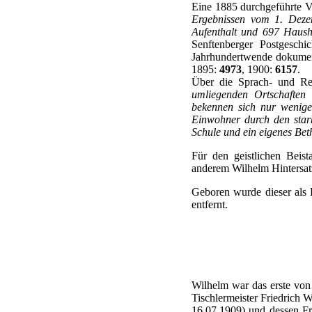
Eine 1885 durchgeführte V
Ergebnissen vom 1. Dezem
Aufenthalt und 697 Haus
Senftenberger Postgesch
Jahrhundertwende dokumen
1895:
4973
, 1900:
6157
.
Über die Sprach- und Reli
umliegenden Ortschaften 
bekennen sich nur wenige,
Einwohner durch den stark
Schule und ein eigenes Bet
Für den geistlichen Beis
anderem Wilhelm Hintersat
Geboren wurde dieser als 
entfernt.
Wilhelm war das erste von
Tischlermeister Friedrich W
16.07.1909) und dessen Fr