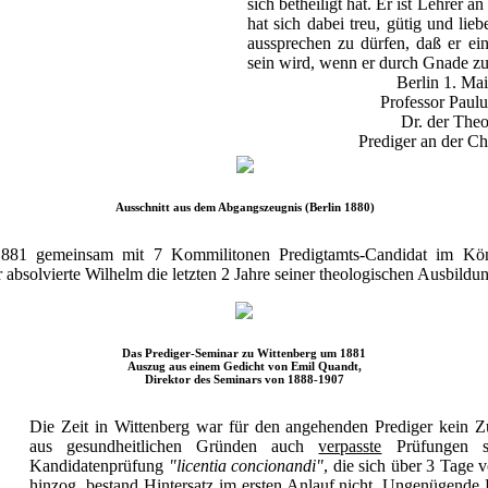
sich betheiligt hat. Er ist Lehrer 
hat sich dabei treu, gütig und lieb
aussprechen zu dürfen, daß er ein
sein wird, wenn er durch Gnade zu
Berlin 1. Ma
Professor Paulu
Dr. der Theo
Prediger an der Ch
Ausschnitt aus dem Abgangszeugnis (Berlin 1880)
 1881 gemeinsam mit 7 Kommilitonen Predigtamts-Candidat im Kön
absolvierte Wilhelm die letzten 2 Jahre seiner theologischen Ausbildu
Das Prediger-Seminar zu Wittenberg um 1881
Auszug aus einem Gedicht von Emil Quandt,
Direktor des Seminars von 1888-1907
Die Zeit in Wittenberg war für den angehenden Prediger kein Z
aus gesundheitlichen Gründen auch
verpasste
Prüfungen s
Kandidatenprüfung
"licentia concionandi"
, die sich über 3 Tage 
hinzog, bestand Hintersatz im ersten Anlauf nicht. Ungenügende 