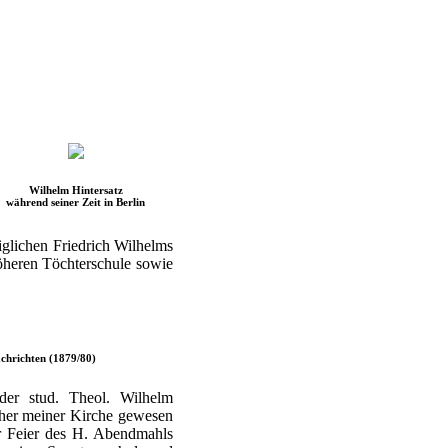
Wilhelm Hintersatz
während seiner Zeit in Berlin
iglichen Friedrich Wilhelms
 höheren Töchterschule sowie
chrichten (1879/80)
der stud. Theol. Wilhelm
cher meiner Kirche gewesen
er Feier des H. Abendmahls