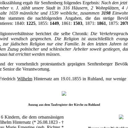
olkszählung ergab für Senftenberg folgendes Ergebnis:
Nach den jetzt 
ber v. J. zählt unsere Stadt in 316 Häusern, 2 Wohnplätzen, 4 
halte 1659 männliche und 1539 weibliche, zusammen
3198
Einwohn
ichte stammen die nachfolgenden Angaben, die das stetige Bevö
tieren: 1840:
1225
, 1855:
1449
, 1861:
1503
, 1871:
1861
, 1875:
207
gionsverhältnisse berichtet die selbe Chronik:
Die Verkehrssprach
wird wendisch gesprochen. Die Religion ist ausschließlich evang
 zur jüdischen Religion nur eine Familie. In den letzten Jahren ist
en Zuzug polnischer und schlesischer Arbeiter soweit gestiegen, daß
haus hat errichtet werden müssen.
tand der vornehmlich protestantisch geprägten Senftenberger Bevöl
z Senior die Verantwortung.
Friedrich
Wilhelm
Hintersatz am 19.01.1855 in Ruhland, nur wenige 
Auszug aus dem Taufregister der Kirche zu Ruhland
 6 Kindern, die dem ortsansässigen
ilhelm Hintersatz (* 26.08.1823 - †
au Marie Ernestine (geb. Richter *
Hoyerswerdaer Wochenblatt