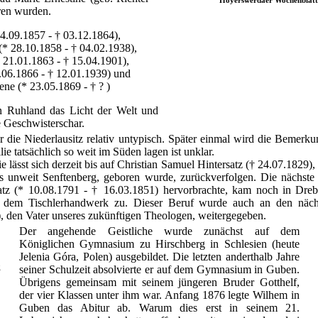
ren wurden.
4.09.1857 - † 03.12.1864),
* 28.10.1858 - † 04.02.1938),
 21.01.1863 - † 15.04.1901),
.06.1866 - † 12.01.1939) und
ne (* 23.05.1869 - † ? )
 in Ruhland das Licht der Welt und
e Geschwisterschar.
r die Niederlausitz relativ untypisch. Später einmal wird die Bemerk
e tatsächlich so weit im Süden lagen ist unklar.
ässt sich derzeit bis auf Christian Samuel Hintersatz († 24.07.1829),
s unweit Senftenberg, geboren wurde, zurückverfolgen. Die nächste 
atz (* 10.08.1791 - † 16.03.1851) hervorbrachte, kam noch in Dre
 dem Tischlerhandwerk zu. Dieser Beruf wurde auch an den nächs
, den Vater unseres zukünftigen Theologen, weitergegeben.
Der angehende Geistliche wurde zunächst auf dem
Königlichen Gymnasium zu Hirschberg in Schlesien (heute
Jelenia Góra, Polen) ausgebildet. Die letzten anderthalb Jahre
g
seiner Schulzeit absolvierte er auf dem Gymnasium in Guben.
Übrigens gemeinsam mit seinem jüngeren Bruder Gotthelf,
der vier Klassen unter ihm war. Anfang 1876 legte Wilhem in
Guben das Abitur ab. Warum dies erst in seinem 21.