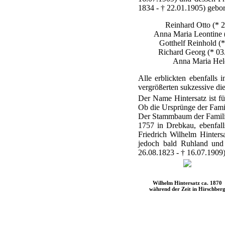
1834 - † 22.01.1905) gebo
Reinhard Otto (* 2
Anna Maria Leontine (
Gotthelf Reinhold (*
Richard Georg (* 03
Anna Maria Hele
Alle erblickten ebenfalls
vergrößerten sukzessive di
Der Name Hintersatz ist fü
Ob die Ursprünge der Famili
Der Stammbaum der Familie l
1757 in Drebkau, ebenfall
Friedrich Wilhelm Hinters
jedoch bald Ruhland und
26.08.1823 - † 16.07.1909)
Wilhelm Hintersatz ca. 1870
während der Zeit in Hirschber