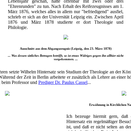
Lebensjahr geschah, hatte offenbar mit zwei oder drei
"Ehrenrunden" zu tun. Nach Erhalt des Reifezeugnisses am 1.
März 1876, welches alles in allem nur "befriedigend" ausfiel,
schrieb er sich an der Universität Leipzig ein. Zwischen April
1876 und März 1878 studierte er dort Theologie und
Philologie.
Ausschnitt aus dem Abgangszeugnis (Leipzig, den 23. März 1878)
... Was dessen sittliches Betragen betrifft, so ist etwas Widriges gegen ihn allhier nicht
vorgekommen. ...
hren setzte Wilhelm Hintersatz sein Studium der Theologie an der Kön
 Während der Zeit in Berlin arbeitete er zusätzlich als Lehrer an einer
t beim Professor und
Prediger Dr. Paulus Cassel
...
Erwähnung in Kirchlichen Na
Ich bezeuge hiermit gern, daß 
Hintersatz ein regelmäßiger Besu
ist, und daß er nicht selten an d