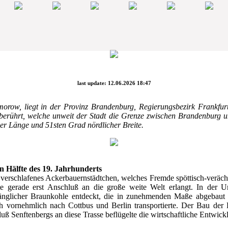
last update: 12.06.2026 18:47
orow, liegt in der Provinz Brandenburg, Regierungsbezirk Frankfur
berührt, welche unweit der Stadt die Grenze zwischen Brandenburg und
er Länge und 51sten Grad nördlicher Breite.
n Hälfte des 19. Jahrhunderts
h verschlafenes Ackerbauernstädtchen, welches Fremde spöttisch-veräch
te gerade erst Anschluß an die große weite Welt erlangt. In der
nglicher Braunkohle entdeckt, die in zunehmenden Maße abgebaut un
vornehmlich nach Cottbus und Berlin transportierte. Der Bau der 
ß Senftenbergs an diese Trasse beflügelte die wirtschaftliche Entwic