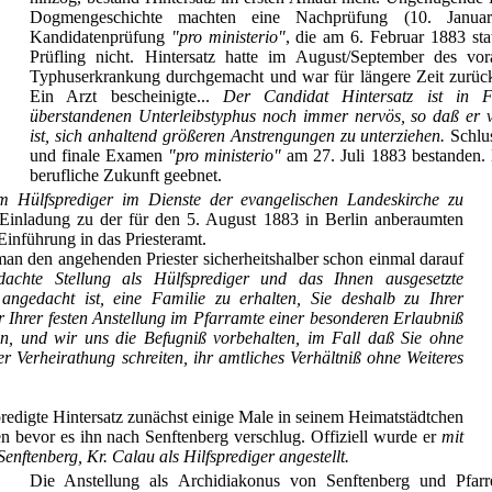
Dogmengeschichte machten eine Nachprüfung (10. Janua
Kandidatenprüfung
"pro ministerio"
, die am 6. Februar 1883 stat
Prüfling nicht. Hintersatz hatte im August/September des vo
Typhuserkrankung durchgemacht und war für längere Zeit zurüc
Ein Arzt bescheinigte...
Der Candidat Hintersatz ist in 
überstandenen Unterleibstyphus noch immer nervös, so daß er 
ist, sich anhaltend größeren Anstrengungen zu unterziehen.
Schlus
und finale Examen
"pro ministerio"
am 27. Juli 1883 bestanden.
berufliche Zukunft geebnet.
um Hülfsprediger im Dienste der evangelischen Landeskirche zu
Einladung zu der für den 5. August 1883 in Berlin anberaumten
 Einführung in das Priesteramt.
an den angehenden Priester sicherheitshalber schon einmal darauf
achte Stellung als Hülfsprediger und das Ihnen ausgesetzte
ngedacht ist, eine Familie zu erhalten, Sie deshalb zu Ihrer
 Ihrer festen Anstellung im Pfarramte einer besonderen Erlaubniß
n, und wir uns die Befugniß vorbehalten, im Fall daß Sie ohne
 Verheirathung schreiten, ihr amtliches Verhältniß ohne Weiteres
redigte Hintersatz zunächst einige Male in seinem Heimatstädtchen
n bevor es ihn nach Senftenberg verschlug. Offiziell wurde er
mit
nftenberg, Kr. Calau als Hilfsprediger angestellt.
Die Anstellung als Archidiakonus von Senftenberg und Pfarr